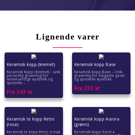
Lignende varer
Keramisk kopp (kremet)
Keramisk kopp Base
Keramisk kopp (kremet) – unik
Keramisk kopp Base – Unik
personlig gravering for
gravering for elegante gaver
minneverdige øyeblikk og
og spesielle øyeblikk
spesielle ...
Fra
253
kr
Fra
243
kr
Keramisk te kopp Retro
Keramisk kopp Aurora
(rosa)
(grønn)
Keramisk te kopp Retro (rosa)
Keramisk kopp Aurora