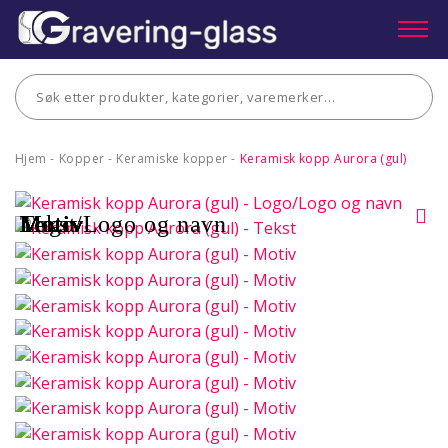
Hjem
-
Kopper
-
Keramiske kopper
-
Keramisk kopp Aurora (gul)
Logo/Logo og navn
Tekst
Motiv
Motiv
Motiv
Motiv
Motiv
Motiv
Motiv
Motiv
Motiv
Motiv
Motiv
Motiv
Motiv
Motiv
Motiv
Motiv
Motiv
Motiv
Motiv