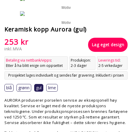
Motiv
Motiv
Keramisk kopp Aurora (gul)
253
kr
Lag eget design
inkl.MVA
Betaling via nettbank/vipps
:
Produksjon:
Leverings tid
:
Etter å ha blitt enige om oppsettet
2-3 dager
2-5 virkedager
Prosjektet lages individuelt og sendes før gravering. Inkludert i prisen
blå
grønn
gul
lime
AURORA produserer porselen servise av eksepsjonell høy
kvalitet. Servise er laget med de nyeste produksjons
teknologiene. Under produksjonsprosessen brennes fartøyene
ved 1250 ºC. Som et resultat er styrken på rettene garantert.
Servise absorberer ikke fuktighet – dette sikrer deres hygiene.