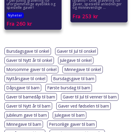
– personlig gravering for
(grønn) – Unik gravering for
uforglemmelige øyeblikk og
gaver, spesielle anledninger
spesielle gaver!
og minneverdige ...
Nyheter
Fra
253
kr
Fra
260
kr
Bursdagsgave til onkel
Gaver til Jul til onskel
Gaver til Nytt år til onkel
Julegave til onkel
Morsomme gaver til onkel
Minnegave til onkel
Nyttårsgave til onkel
Bursdagsgave til barn
Dåpsgave til barn
Første bursdag til barn
Gaver til barnedåp til barn
Gaver til Jul til venner til barn
Gaver til Nytt år til barn
Gaver ved fødselen til barn
Jubileum gave til barn
Julegave til barn
Minnegave til barn
Personlige gaver til barn