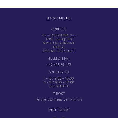
KONTAKTER
ADRESSE
TRESFJORDVEGEN 356
6391 TRESFJORD
MØRE OG ROMSDAL
NORGE
ORG.NR. 916763972
TELEFON NR.
+47 486 65 127
ARBEIDS TID
I – IV / 9:00 – 18:00
V - VI / 9:00 – 17:00
VII / STENGT
E-POST
INFO@GRAVERING-GLASS.NO
NETTVERK