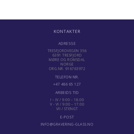
KONTAKTER
ADRESSE
TRESFJORDVEGEN 356
6391 TRESFJORD
MØRE OG ROMSDAL
NORGE
ORG.NR. 916763972
TELEFON NR.
+47 486 65 127
ARBEIDS TID
I – IV / 9:00 – 18:00
V - VI / 9:00 – 17:00
VII / STENGT
E-POST
INFO@GRAVERING-GLASS.NO