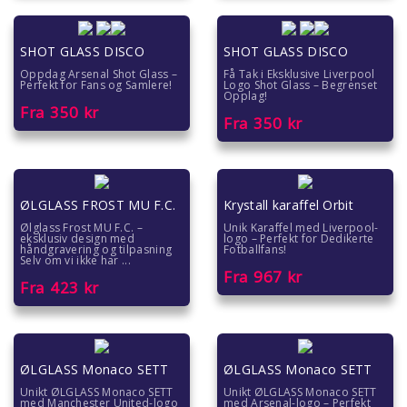
SHOT GLASS DISCO
SHOT GLASS DISCO
Oppdag Arsenal Shot Glass –
Få Tak i Eksklusive Liverpool
Perfekt for Fans og Samlere!
Logo Shot Glass – Begrenset
Opplag!
Fra
350
kr
Fra
350
kr
ØLGLASS FROST MU F.C.
Krystall karaffel Orbit
Ølglass Frost MU F.C. –
Unik Karaffel med Liverpool-
eksklusiv design med
logo – Perfekt for Dedikerte
håndgravering og tilpasning
Fotballfans!
Selv om vi ikke har ...
Fra
967
kr
Fra
423
kr
ØLGLASS Monaco SETT
ØLGLASS Monaco SETT
Unikt ØLGLASS Monaco SETT
Unikt ØLGLASS Monaco SETT
med Manchester United-logo
med Arsenal-logo – Perfekt