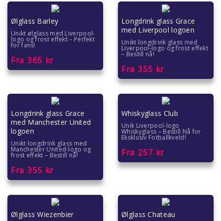
Ølglass Barley
Longdrink glass Grace
med Liverpool logoen
Unikt ølglass med Liverpool-
logo og frost effekt – Perfekt
Unikt longdrink glass med
for fans!
Liverpool-logo og frost effekt
– Bestill nå!
Fra
365
kr
Fra
355
kr
Longdrink glass Grace
Whiskyglass Club
med Manchester United
Unik Liverpool-logo
logoen
Whiskyglass – Bestill Nå for
Eksklusiv Fotballkveld!
Unikt longdrink glass med
Manchester United-logo og
Fra
257
kr
frost effekt – Bestill nå!
Fra
355
kr
Ølglass Wiezenbier
Ølglass Chateau