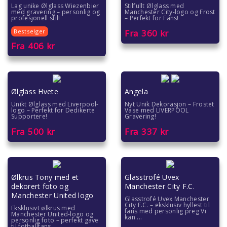
Lag unike Ølglass Wiezenbier
Stilfullt Ølglass med
med gravering – personlig og
Manchester City-logo og Frost
profesjonell stil!
– Perfekt for Fans!
Bestselger
Fra
360
kr
Fra
406
kr
Ølglass Hvete
Angela
Unikt Ølglass med Liverpool-
Nyt Unik Dekorasjon – Frostet
logo – Perfekt for Dedikerte
Vase med LIVERPOOL
Supportere!
Gravering!
Fra
500
kr
Fra
337
kr
Ølkrus Tony med et
Glasstrofé Uvex
dekorert foto og
Manchester City F.C.
Manchester United logo
Glasstrofé Uvex Manchester
City F.C. – eksklusiv hyllest til
Eksklusivt ølkrus med
fans med personlig preg Vi
Manchester United-logo og
kan ...
personlig foto – perfekt gave
til fotballfans