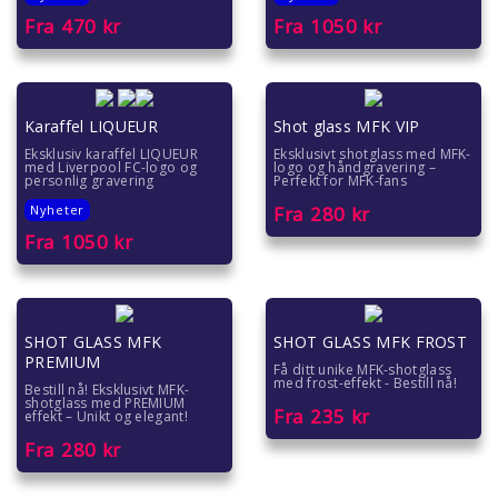
Fra
470
kr
Fra
1050
kr
Karaffel LIQUEUR
Shot glass MFK VIP
Eksklusiv karaffel LIQUEUR
Eksklusivt shotglass med MFK-
med Liverpool FC-logo og
logo og håndgravering –
personlig gravering
Perfekt for MFK-fans
Nyheter
Fra
280
kr
Fra
1050
kr
SHOT GLASS MFK
SHOT GLASS MFK FROST
PREMIUM
Få ditt unike MFK-shotglass
med frost-effekt - Bestill nå!
Bestill nå! Eksklusivt MFK-
shotglass med PREMIUM
Fra
235
kr
effekt – Unikt og elegant!
Fra
280
kr