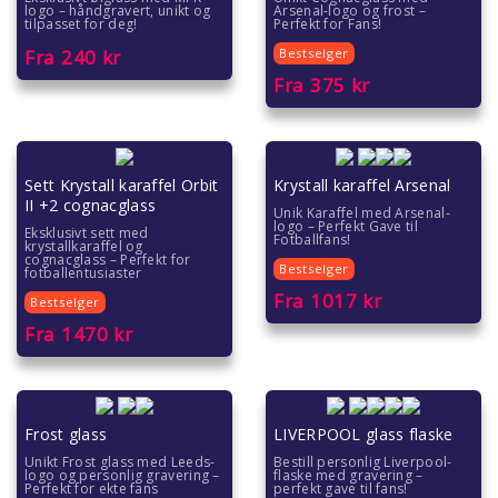
logo – håndgravert, unikt og
Arsenal-logo og frost –
tilpasset for deg!
Perfekt for Fans!
Fra
240
kr
Bestselger
Fra
375
kr
Sett Krystall karaffel Orbit
Krystall karaffel Arsenal
II +2 cognacglass
Unik Karaffel med Arsenal-
logo – Perfekt Gave til
Eksklusivt sett med
Fotballfans!
krystallkaraffel og
cognacglass – Perfekt for
Bestselger
fotballentusiaster
Fra
1017
kr
Bestselger
Fra
1470
kr
Frost glass
LIVERPOOL glass flaske
Unikt Frost glass med Leeds-
Bestill personlig Liverpool-
logo og personlig gravering –
flaske med gravering –
Perfekt for ekte fans
perfekt gave til fans!