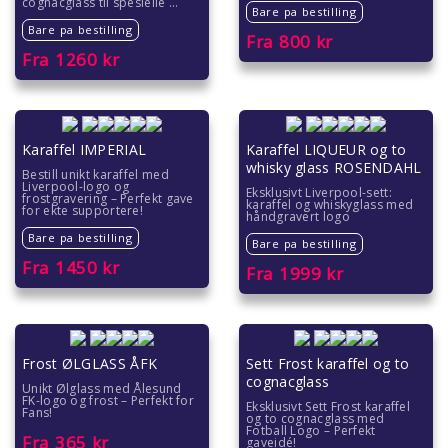
cognacglass til spesielle ...
Bare pa bestilling
Bare pa bestilling
Jule- og nyttårsglass
Fra
800
kr
Fra
1260
kr
Graverte flasker
For sportsfans
Karaffel IMPERIAL
Karaffel LIQUEUR og to
whisky glass ROSENDAHL
Bestill unikt karaffel med
Liverpool-logo og
Eksklusivt Liverpool-sett:
frostgravering – Perfekt gave
karaffel og whiskyglass med
for ekte supportere!
håndgravert logo
Bare pa bestilling
Bare pa bestilling
Fra
1450
kr
Fra
1999
kr
Frost ØLGLASS ÅFK
Sett Frost karaffel og to
cognacglass
Unikt Ølglass med Ålesund
FK-logo og frost – Perfekt for
Eksklusivt Sett Frost karaffel
Fans!
og to cognacglass med
Fotball Logo – Perfekt
Fra
365
kr
gaveidé!