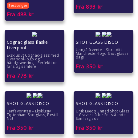
Bestselger
Fra
893
kr
Fra
488
kr
Cognac glass flaske
SHOT GLASS DISCO
Liverpool
Unngå å vente – Sikre ditt
Manchester-logo Shot glass i
Eksklusivt Cognac-glass med
dag!
Liverpool-logo og
håndgravering – Perfekt for
Fra
350
kr
fans og samlere
Fra
778
kr
SHOT GLASS DISCO
SHOT GLASS DISCO
Fanfavoritten – Eksklusiv
Unik Leeds United Shot Glass
Tottenham Shotglass, Bestill
– Graver nå for Enestående
Nå!
Samlerglede!
Fra
350
kr
Fra
350
kr