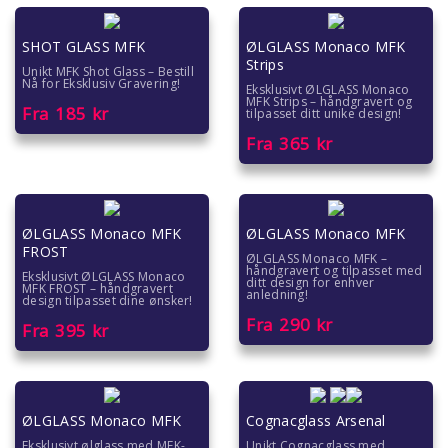
SHOT GLASS MFK
ØLGLASS Monaco MFK
Strips
Unikt MFK Shot Glass – Bestill
Nå for Eksklusiv Gravering!
Eksklusivt ØLGLASS Monaco
MFK Strips – håndgravert og
Fra
185
kr
tilpasset ditt unike design!
Fra
365
kr
ØLGLASS Monaco MFK
ØLGLASS Monaco MFK
FROST
ØLGLASS Monaco MFK –
håndgravert og tilpasset med
Eksklusivt ØLGLASS Monaco
ditt design for enhver
MFK FROST – håndgravert
anledning!
design tilpasset dine ønsker!
Fra
290
kr
Fra
395
kr
ØLGLASS Monaco MFK
Cognacglass Arsenal
Eksklusivt ølglass med MFK-
Unikt Cognacglass med