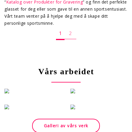
“
Katalog over Produkter for Gravering
” og finn det perfekte
glasset for deg eller som gave til en annen sportsentusiast.
Vårt team venter på å hjelpe deg med å skape ditt
personlige sportsminne.
1
2
Vårs arbeidet
Mer info
M
Mer info
Galleri av vårs verk