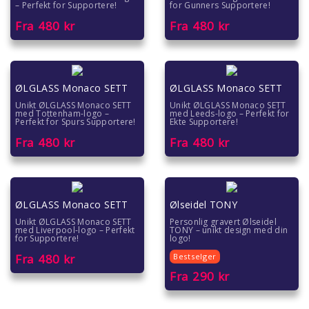
– Perfekt for Supportere!
for Gunners Supportere!
Fra
480
kr
Fra
480
kr
ØLGLASS Monaco SETT
ØLGLASS Monaco SETT
Unikt ØLGLASS Monaco SETT
Unikt ØLGLASS Monaco SETT
med Tottenham-logo –
med Leeds-logo – Perfekt for
Perfekt for Spurs Supportere!
Ekte Supportere!
Fra
480
kr
Fra
480
kr
ØLGLASS Monaco SETT
Ølseidel TONY
Unikt ØLGLASS Monaco SETT
Personlig gravert Ølseidel
med Liverpool-logo – Perfekt
TONY – unikt design med din
for Supportere!
logo!
Fra
480
kr
Bestselger
Fra
290
kr