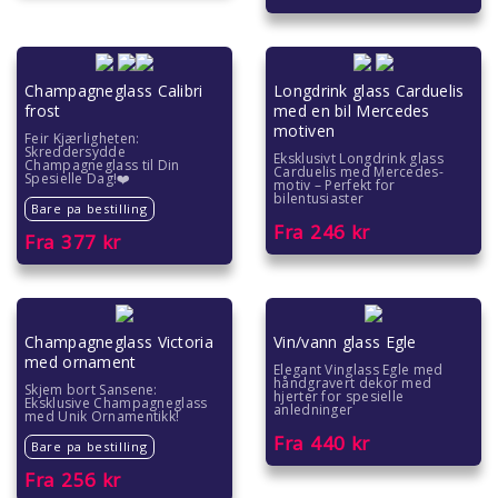
Champagneglass Calibri
Longdrink glass Carduelis
frost
med en bil Mercedes
motiven
Feir Kjærligheten:
Skreddersydde
Eksklusivt Longdrink glass
Champagneglass til Din
Carduelis med Mercedes-
Spesielle Dag!❤️
motiv – Perfekt for
bilentusiaster
Bare pa bestilling
Fra
246
kr
Fra
377
kr
Champagneglass Victoria
Vin/vann glass Egle
med ornament
Elegant Vinglass Egle med
håndgravert dekor med
Skjem bort Sansene:
hjerter for spesielle
Eksklusive Champagneglass
anledninger
med Unik Ornamentikk!
Fra
440
kr
Bare pa bestilling
Fra
256
kr