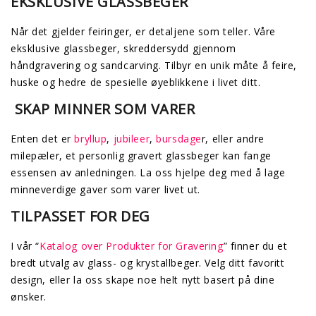
EKSKLUSIVE GLASSBEGER
Når det gjelder feiringer, er detaljene som teller. Våre
eksklusive glassbeger, skreddersydd gjennom
håndgravering og sandcarving. Tilbyr en unik måte å feire,
huske og hedre de spesielle øyeblikkene i livet ditt.
SKAP MINNER SOM VARER
Enten det er
bryllup
,
jubileer
,
bursdage
r, eller andre
milepæler, et personlig gravert glassbeger kan fange
essensen av anledningen. La oss hjelpe deg med å lage
minneverdige gaver som varer livet ut.
TILPASSET FOR DEG
I vår “
Katalog over Produkter for Gravering
” finner du et
bredt utvalg av glass- og krystallbeger. Velg ditt favoritt
design, eller la oss skape noe helt nytt basert på dine
ønsker.