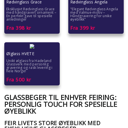
Rødvinglass Grace
Rødvinglass Angela
Eksklusivt Rødvinglass Grace
"Elegant Rødvinglass Angela
med håndgravert ornament –
med Valmue-motiv –
En perfekt gave til spesielle
Håndgravering for unike
anledninger
øyeblikk"
Fra
398
kr
Fra
399
kr
Ølglass HVETE
Unikt ølglass fra Hadeland
Glassverk med personlig
gravering og rask levering i
hele Norge!
Fra
500
kr
GLASSBEGER TIL ENHVER FEIRING:
PERSONLIG TOUCH FOR SPESIELLE
ØYEBLIKK
FEIR LIVETS STORE ØYEBLIKK MED