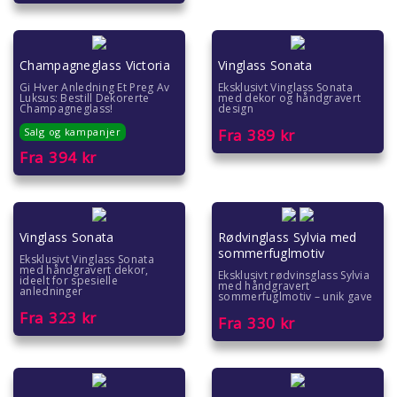
Champagneglass Victoria
Vinglass Sonata
Gi Hver Anledning Et Preg Av
Eksklusivt Vinglass Sonata
Luksus: Bestill Dekorerte
med dekor og håndgravert
Champagneglass!
design
Salg og kampanjer
Fra
389
kr
Fra
394
kr
Vinglass Sonata
Rødvinglass Sylvia med
sommerfuglmotiv
Eksklusivt Vinglass Sonata
med håndgravert dekor,
Eksklusivt rødvinsglass Sylvia
ideelt for spesielle
med håndgravert
anledninger
sommerfuglmotiv – unik gave
Fra
323
kr
Fra
330
kr