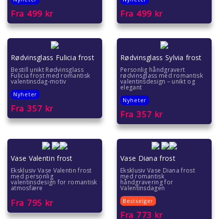
Fra
499
kr
Fra
499
kr
Jule- og nyttårsglass
Graverte flasker
Rødvinsglass Fulicia frost
Rødvinsglass Sylvia frost
For sportsfans
Bestill unikt Rødvinsglass
Personlig håndgravert
Fulicia frost med romantisk
rødvinsglass med romantisk
valentinsdag-motiv
valentinsdesign – unikt og
elegant
Nyheter
Nyheter
Fra
357
kr
Fra
357
kr
Vase Valentin frost
Vase Diana frost
Eksklusiv Vase Valentin frost
Eksklusiv Vase Diana frost
med personlig
med romantisk
valentinsdesign for romantisk
håndgravering for
atmosfære
Valentinsdagen
Fra
795
kr
Bestselger
Fra
773
kr