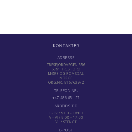
KONTAKTER
ADRESSE
TRESFJORDVEGEN 356
6391 TRESFJORD
MØRE OG ROMSDAL
NORGE
ORG.NR. 916763972
TELEFON NR.
+47 486 65 127
ARBEIDS TID
I – IV / 9:00 – 18:00
V - VI / 9:00 – 17:00
VII / STENGT
E-POST