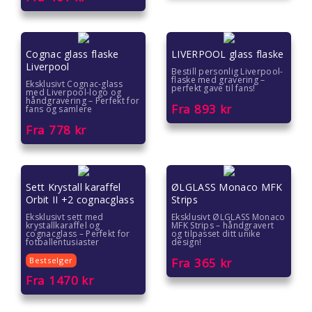
Gaver til kundene
Gaver til kvinner
Cognac glass flaske
LIVERPOOL glass flaske
Liverpool
Gaver til lærere
Bestill personlig Liverpool-
flaske med gravering –
Eksklusivt Cognac-glass
perfekt gave til fans!
med Liverpool-logo og
håndgravering – Perfekt for
Gaver til mamma
Fra
893
kr
fans og samlere
Fra
778
kr
Gaver til menn
Gaver til pappa
Sett Krystall karaffel
ØLGLASS Monaco MFK
Orbit II +2 cognacglass
Strips
Gaver til pedagoger
Eksklusivt sett med
Eksklusivt ØLGLASS Monaco
krystallkaraffel og
MFK Strips – håndgravert
Gaver til samarbeidspartnere
cognacglass – Perfekt for
og tilpasset ditt unike
fotballentusiaster
design!
Bestselger
Fra
365
kr
Gaver til søstre
Fra
1470
kr
Gaver til tanter