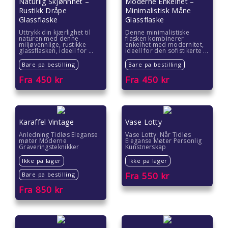
Naturlig Skjønnhet –
Moderne Enkelhet –
Rustikk Dråpe
Minimalistisk Måne
Glassflaske
Glassflaske
Uttrykk din kjærlighet til
Denne minimalistiske
naturen med denne
flasken kombinerer
miljøvennlige, rustikke
enkelhet med modernitet,
glassflasken, ideell for ...
ideell for den sofistikerte ...
Bare pa bestilling
Bare pa bestilling
Fra
450
kr
Fra
450
kr
Karaffel Vintage
Vase Lotty
Anledning Tidløs Eleganse
Vase Lotty: Når Tidløs
møter Moderne
Eleganse Møter Personlig
Graveringsteknikker
Kunstnerskap
Ikke pa lager
Ikke pa lager
Fra
550
kr
Bare pa bestilling
Fra
850
kr