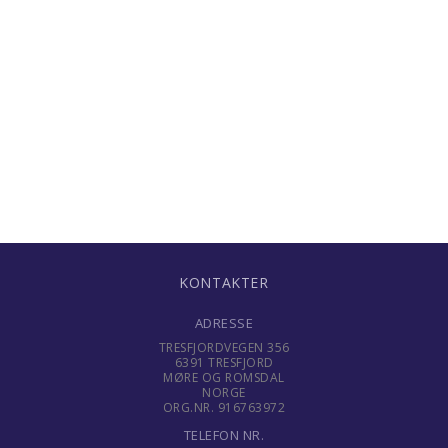
KONTAKTER
ADRESSE
TRESFJORDVEGEN 356
6391 TRESFJORD
MØRE OG ROMSDAL
NORGE
ORG.NR. 916763972
TELEFON NR.