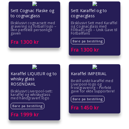
Gaver til ungdom
Sett Cognac Flaske og
Sett Karaffel og to
to cognacglass
cognacglass
Gaver til veileder
Eksklusivt cognacsett med
Eksklusivt Sett med Karaffel
gravering og fotball logo –
og Cognacglass med
den perfekte personlige
Fotball Logo – Unik Gave til
gaven
Fotballfans
Gaver til venner
Fra
1300
kr
Bare pa bestilling
Gave til 18 åring
Fra
1300
kr
Gave til 20 åring
Karaffel LIQUEUR og to
Karaffel IMPERIAL
Gave til 30 åring
whisky glass
Bestill unikt karaffel med
ROSENDAHL
Liverpool-logo og
frostgravering – Perfekt
Gave til 40 åring
Eksklusivt Liverpool-sett:
gave for ekte supportere!
karaffel og whiskyglass
med håndgravert logo
Bare pa bestilling
Gave til 50 åring
Bare pa bestilling
Fra
1450
kr
Fra
1999
kr
Gave til 60 åring