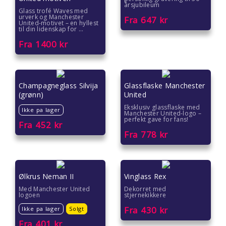
årsjubileum
Glass trofé Waves med
Gaver til ektefelle
urverk og Manchester
Fra
647
kr
United-motivet – en hyllest
til din lidenskap for ...
Gaver til gutter
Fra
1400
kr
Gaver til han
Champagneglass Silvija
Glassflaske Manchester
Gaver til henne
(grønn)
United
Eksklusiv glassflaske med
Gaver til jenter
Ikke pa lager
Manchester United-logo –
perfekt gave for fans!
Fra
452
kr
Fra
778
kr
Gaver til jubileet
Gaver til kjære
Ølkrus Neman II
Vinglass Rex
Gaver til kolleger
Med Manchester United
Dekorret med
logoen
stjernekikkere
Gaver til kona
Fra
430
kr
Ikke pa lager
Solgt
Fra
401
kr