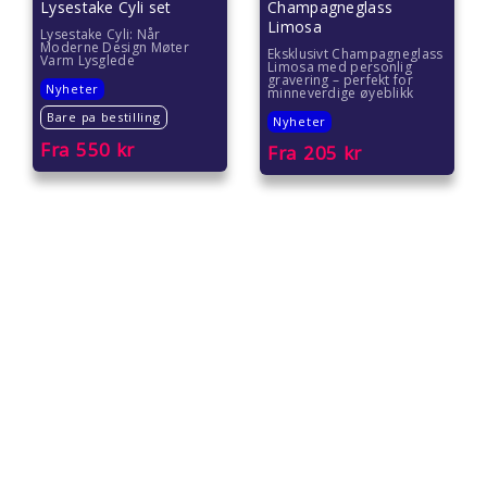
Lysestake Cyli set
Champagneglass
Limosa
Lysestake Cyli: Når
Moderne Design Møter
Eksklusivt Champagneglass
Varm Lysglede
Limosa med personlig
gravering – perfekt for
Nyheter
minneverdige øyeblikk
Bare pa bestilling
Nyheter
Fra
550
kr
Fra
205
kr