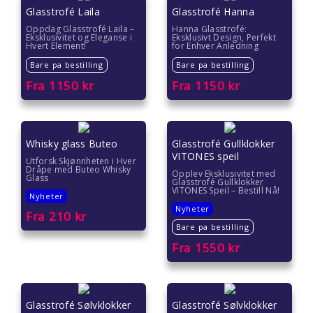
Glasstrofé Laila
Glasstrofé Hanna
Gave under 200 kr
Oppdag Glasstrofé Laila –
Hanna Glasstrofé:
Eksklusivitet og Eleganse i
Eksklusivt Design, Perfekt
Hvert Element!
for Enhver Anledning
Hvordan pakke inn gave
Bare pa bestilling
Bare pa bestilling
Fra
1150
kr
Fra
1150
kr
Whisky glass Buteo
Glasstrofé Gullklokker
VITONES speil
Utforsk Skjønnheten i Hver
Dråpe med Buteo Whisky
Opplev Eksklusivitet med
Glass
Glasstrofé Gullklokker
VITONES Speil – Bestill Nå!
Nyheter
Nyheter
Fra
210
kr
Bare pa bestilling
Fra
1550
kr
Glasstrofé Sølvklokker
Glasstrofé Sølvklokker