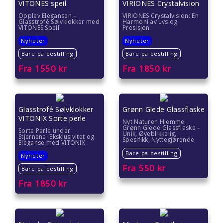
VITONES speil
VIRIONES Crystalvision
Opplev Elegansen –
VIRIONES Crystalvision: En
Glasstrofé Sølvklokker med
Harmoni av Lys og
VITONES Speil
Presisjon
Nyheter
Nyheter
Bare pa bestilling
Bare pa bestilling
Fra
1550
kr
Fra
1850
kr
Glasstrofé Sølvklokker
Grønn Glede Glassflaske
VITONIX Sorte perle
Nyt Naturen Hjemme:
Grønn Glede Glassflaske –
Sorte Perle under
Unik, Øyeblikkelig,
Stjernene: Eksklusivitet og
Spesifikk, Nyttegjørende
Eleganse med VITONIX
Bare pa bestilling
Nyheter
Fra
550
kr
Bare pa bestilling
Fra
1850
kr