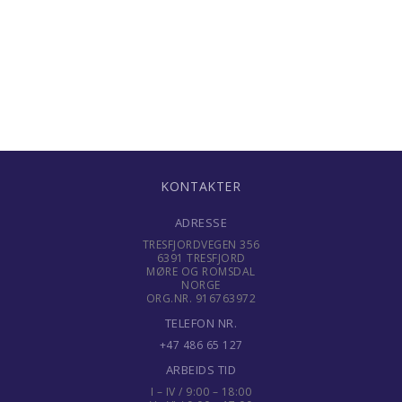
Gaver til ungdom
Gaver til veileder
Gaver til venner
Gave til 18 åring
KONTAKTER
Gave til 20 åring
ADRESSE
Gave til 30 åring
TRESFJORDVEGEN 356
6391 TRESFJORD
MØRE OG ROMSDAL
Gave til 40 åring
NORGE
ORG.NR. 916763972
Gave til 50 åring
TELEFON NR.
+47 486 65 127
Gave til 60 åring
ARBEIDS TID
I – IV / 9:00 – 18:00