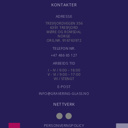
Gaver til ungdom
KONTAKTER
Gaver til veileder
ADRESSE
TRESFJORDVEGEN 356
6391 TRESFJORD
Gaver til venner
MØRE OG ROMSDAL
NORGE
ORG.NR. 916763972
Gave til 18 åring
TELEFON NR.
Gave til 20 åring
+47 486 65 127
ARBEIDS TID
Gave til 30 åring
I – IV / 9:00 – 18:00
V - VI / 9:00 – 17:00
VII / STENGT
Gave til 40 åring
E-POST
INFO@GRAVERING-GLASS.NO
Gave til 50 åring
NETTVERK
Gave til 60 åring
Gave til 70 åring
PERSONVERNSPOLICY