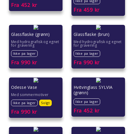
Ikke pa lager
Gaver til ektefelle
Fra
452
kr
Fra
459
kr
Gaver til gutter
Gaver til han
Glassflaske (grønn)
Glassflaske (brun)
Med hydrografisk og egnet
Med hydrografisk og egnet
Gaver til henne
for gravering
for gravering
Ikke pa lager
Ikke pa lager
Gaver til jenter
Fra
990
kr
Fra
990
kr
Gaver til jubileet
Gaver til kjære
Odesse Vase
Hvitvinglass SYLVIA
(grønn)
Med sommermotiver
Gaver til kolleger
Ikke pa lager
Ikke pa lager
Solgt
Fra
452
kr
Fra
990
kr
Gaver til kona
Gaver til kundene