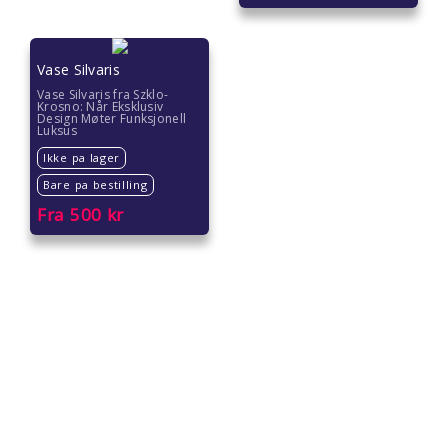
Vase Silvaris
Vase Silvaris fra Szklo-
Krosno: Når Eksklusiv
Design Møter Funksjonell
Luksus
Ikke pa lager
Bare pa bestilling
Fra
500
kr