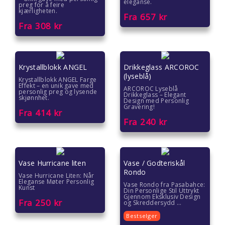
eleganse.
preg for å feire
kjærligheten.
Farsdag gave
Fra
657
kr
Fra
308
kr
Eksklusive gaver
Julegavetips
Krystallblokk ANGEL
Drikkeglass ARCOROC
(lyseblå)
Krystallblokk ANGEL Farge
Romantiske gaver
Effekt – en unik gave med
ARCOROC Lyseblå
personlig preg og lysende
Drikkeglass – Elegant
skjønnhet.
Design med Personlig
Gravering!
Gave under 2000 kr
Fra
414
kr
Fra
240
kr
Gave under 1500 kr
Gave under 1000 kr
Vase Hurricane liten
Vase / Godteriskål
Rondo
Vase Hurricane Liten: Når
Gave under 500 kr
Eleganse Møter Personlig
Vase Rondo fra Pasabahce:
Kunst
Din Personlige Stil Uttrykt
Gjennom Eksklusiv Design
Fra
250
kr
Gave under 300 kr
og Skreddersydd ...
Bestselger