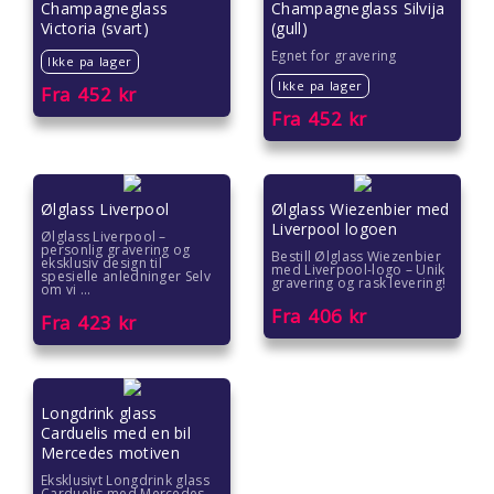
Champagneglass
Champagneglass Silvija
Victoria (svart)
(gull)
Gaver til kvinner
Egnet for gravering
Ikke pa lager
Gaver til lærere
Ikke pa lager
Fra
452
kr
Fra
452
kr
Gaver til mamma
Gaver til menn
Ølglass Liverpool
Ølglass Wiezenbier med
Liverpool logoen
Ølglass Liverpool –
Gaver til pappa
personlig gravering og
Bestill Ølglass Wiezenbier
eksklusiv design til
med Liverpool-logo – Unik
spesielle anledninger Selv
gravering og rask levering!
om vi ...
Gaver til pedagoger
Fra
406
kr
Fra
423
kr
Gaver til samarbeidspartnere
Gaver til søstre
Longdrink glass
Carduelis med en bil
Gaver til tanter
Mercedes motiven
Eksklusivt Longdrink glass
Carduelis med Mercedes-