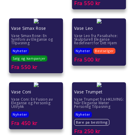
Gave under 200 kr
Fra
550
kr
Hvordan pakke inn gave
Vase Simax Rose
Vase Leo
Vase Simax Rose: En
Vase Leo fra Pasabahce:
Symfoni av Eleganse og
Skulpturell Eleganse
Tilpasning
Redefinert for Ditt Hjem
Nyheter
Nyheter
Bestselger
Salg og kampanjer
Fra
500
kr
Fra
550
kr
Vase Coni
Vase Trumpet
Vase Coni: En Fusion av
Vase Trumpet fra HKLIVING:
Eleganse og Personlig
Når Eleganse Møter
Uttrykk
Personlig Tilpasning
Nyheter
Nyheter
Fra
450
kr
Bare pa bestilling
Fra
250
kr