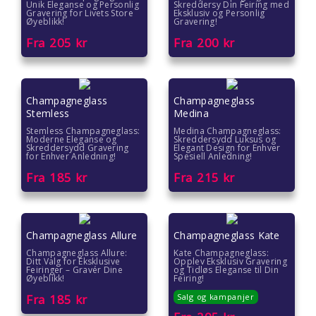
Gave til 70 åring
Unik Eleganse og Personlig
Skreddersy Din Feiring med
Gravering for Livets Store
Eksklusiv og Personlig
Øyeblikk!
Gravering!
Farsdag gave
Fra
205
kr
Fra
200
kr
Eksklusive gaver
Champagneglass
Champagneglass
Julegavetips
Stemless
Medina
Stemless Champagneglass:
Medina Champagneglass:
Romantiske gaver
Moderne Eleganse og
Skreddersydd Luksus og
Skreddersydd Gravering
Elegant Design for Enhver
for Enhver Anledning!
Spesiell Anledning!
Gave under 2000 kr
Fra
185
kr
Fra
215
kr
Gave under 1500 kr
Gave under 1000 kr
Champagneglass Allure
Champagneglass Kate
Champagneglass Allure:
Kate Champagneglass:
Ditt Valg for Eksklusive
Opplev Eksklusiv Gravering
Gave under 500 kr
Feiringer – Gravér Dine
og Tidløs Eleganse til Din
Øyeblikk!
Feiring!
Fra
185
kr
Salg og kampanjer
Gave under 300 kr