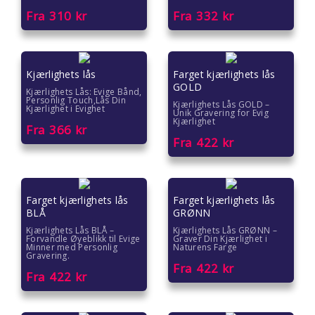
Fra
310
kr
Fra
332
kr
Kjærlighets lås
Farget kjærlighets lås
GOLD
Kjærlighets Lås: Evige Bånd,
Personlig Touch,Lås Din
Kjærlighets Lås GOLD –
Kjærlighet i Evighet
Unik Gravering for Evig
Kjærlighet
Fra
366
kr
Fra
422
kr
Farget kjærlighets lås
Farget kjærlighets lås
BLÅ
GRØNN
Kjærlighets Lås BLÅ –
Kjærlighets Lås GRØNN –
Forvandle Øyeblikk til Evige
Graver Din Kjærlighet i
Minner med Personlig
Naturens Farge
Gravering.
Fra
422
kr
Fra
422
kr