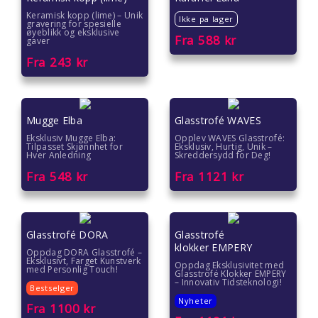
Keramisk kopp (lime) – Unik
Ikke pa lager
gravering for spesielle
øyeblikk og eksklusive
Fra
588
kr
gaver
Fra
243
kr
Mugge Elba
Glasstrofé WAVES
Eksklusiv Mugge Elba:
Opplev WAVES Glasstrofé:
Tilpasset Skjønnhet for
Eksklusiv, Hurtig, Unik –
Hver Anledning
Skreddersydd for Deg!
Fra
548
kr
Fra
1121
kr
Glasstrofé DORA
Glasstrofé
klokker EMPERY
Oppdag DORA Glasstrofé –
Eksklusivt, Farget Kunstverk
Oppdag Eksklusivitet med
med Personlig Touch!
Glasstrofé Klokker EMPERY
– Innovativ Tidsteknologi!
Bestselger
Nyheter
Fra
1100
kr