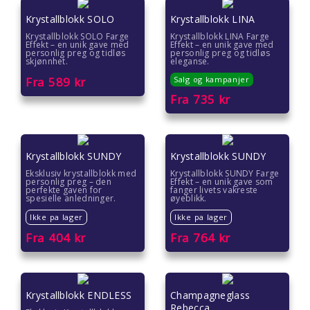
Krystallblokk SOLO
Krystallblokk LINA
Krystallblokk SOLO Farge
Krystallblokk LINA Farge
Effekt – en unik gave med
Effekt – en unik gave med
personlig preg og tidløs
personlig preg og tidløs
skjønnhet.
eleganse.
Fra
589
kr
Salg og kampanjer
Fra
735
kr
Krystallblokk SUNDY
Krystallblokk SUNDY
Eksklusiv krystallblokk med
Krystallblokk SUNDY Farge
personlig preg – den
Effekt – en unik gave som
perfekte gaven for
fanger livets vakreste
spesielle anledninger.
øyeblikk.
Ikke pa lager
Ikke pa lager
Fra
404
kr
Fra
764
kr
Krystallblokk ENDLESS
Champagneglass
Rebecca