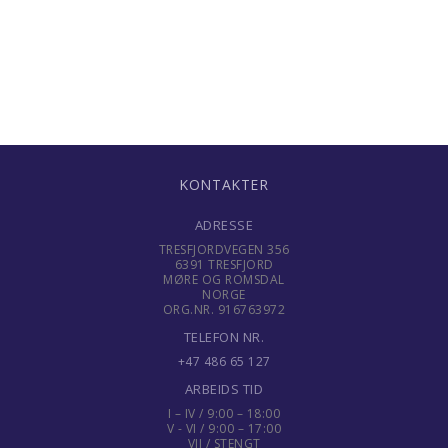
KONTAKTER
ADRESSE
TRESFJORDVEGEN 356
6391 TRESFJORD
MØRE OG ROMSDAL
NORGE
ORG.NR. 916763972
TELEFON NR.
+47 486 65 127
ARBEIDS TID
I – IV / 9:00 – 18:00
V - VI / 9:00 – 17:00
VII / STENGT