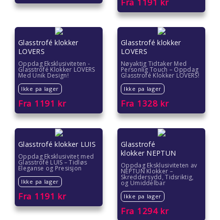
Fra
1191
kr
Glasstrofé klokker
Glasstrofé klokker
LOVERS
LOVERS
Oppdag Eksklusiviteten -
Nøyaktig Tidtaker Med
Glasstrofé Klokker LOVERS
Personlig Touch – Oppdag
Med Unik Design!
Glasstrofé Klokker LOVERS!
Ikke pa lager
Ikke pa lager
Fra
1191
kr
Fra
1328
kr
Glasstrofé klokker LUIS
Glasstrofé
klokker NEPTUN
Oppdag Eksklusivitet med
Glasstrofé LUIS – Tidløs
Oppdag Eksklusiviteten av
Eleganse og Presisjon
NEPTUN Klokker –
Skreddersydd, Tidsriktig,
Ikke pa lager
og Umiddelbar
Fra
1191
kr
Ikke pa lager
Fra
1294
kr