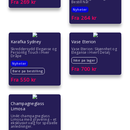
Fra
269
kr
Bestill Nå!
Nyheter
Fra
264
kr
Karafka Sydney
Vase Eterion
Skreddersydd Eleganse og
Vase Eterion: Skjønnhet og
Personlig Touch i Hver
Eleganse i Hvert Detalj
Dråpe
Ikke pa lager
Nyheter
Fra
700
kr
Bare pa bestilling
Fra
550
kr
Champagneglass
Limosa
Unikt champagneglass
Limosa med gravering – et
eksklusivt valg for spesielle
anledninger.