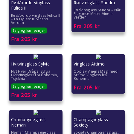
Rød/bordo vinglass
Rødvinsglass Sandra
Fulica II
Gaver til ungdom
Rødvinsglass Sandra – Når
Eleganse Møter Vinens
Rød/bordo vinglass Fulica II
Verden
– En Hyllest til Vinens
Gaver til veileder
Verden
Fra
205
kr
Salg og kampanjer
Gaver til venner
Fra
205
kr
Gave til 18 åring
Hvitvinsglass Sylvia
Vinglass Attimo
Gave til 20 åring
Nyt Hver Dråpe: Sylvia
Opplev Vinens Magi med
Hvitvinsglass fra Bohemia,
Attimo Vinglass fra
Gave til 30 åring
Tsjekkia
Bohemia
Salg og kampanjer
Fra
205
kr
Gave til 40 åring
Fra
205
kr
Gave til 50 åring
Champagneglass
Champagneglass
Gave til 60 åring
Neman
Society
Neman Champagneglass:
Society Champagneglass: