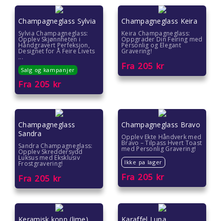
Champagneglass Sylvia
Champagneglass Keira
Sylvia Champagneglass:
Keira Champagneglass:
Opplev Skjønnheten i
Oppgrader Din Feiring med
Håndgravert Perfeksjon,
Personlig og Elegant
Designet for Å Feire Livets
Gravering!
...
Fra
205
kr
Salg og kampanjer
Fra
205
kr
Champagneglass
Champagneglass Bravo
Sandra
Opplev Ekte Håndverk med
Bravo – Tilpass Hvert Toast
Sandra Champagneglass:
med Personlig Gravering!
Opplev Skreddersydd
Luksus med Eksklusiv
Ikke pa lager
Frostgravering!
Fra
205
kr
Fra
205
kr
Keramisk kopp (lime)
Karaffel Luna