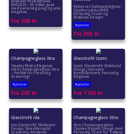
Eksklusiv Krystallblokk
ENDLESS – En tidløs gave
Rebecca Champagneglass:
med personlig preg og unik
Opplev Luksus Med
eleganse.
Personlig Touch og
Eksklusiv Design!
Fra
308
kr
Nyheter
Fra
205
kr
Champagneglass Xtra
Glasstrofé Izumi
Opplev Ekstra Eleganse
Izumi Glasstrofé: Eksklusivt
med Champagneglass Xtra
Design, Innovativ
– Perfekt for Personlig
Kunsthåndverk, Personlig
Gravering!
Eleganse
Nyheter
Nyheter
Fra
205
kr
Fra
1100
kr
Glasstrofé Ida
Champagneglass Strix
Ida Glasstrofé: Eksklusivt
Strix Champagneglass:
Design, Skreddersydd
Opplev Elegant Design med
Gravering, Moderne
Personlig Touch for Tidløse