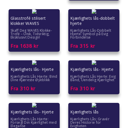
Glasstrofé stilisert
Kjærlighets lås-dobbelt
klokker WAVES
hjerte
Skaff Deg WAVES Klokke-
Kjærlighets Lås-Dobbelt
Trofé – Unik, Tidsriktig,
Hjerte: Symbol på Evig
Eksklusivt Design!
Forbindelse
Fra
1638
kr
Fra
315
kr
Kjærlighets lås- Hjerte
Kjærlighets lås- Hjerte
Kjærlighets Lås Hjerte: Bind
Kjærlighets Lås Hjerte: Evig
Dine Kjæreste Øyeblikk
Bånd, Uendelig Kjærlighet
Fra
310
kr
Fra
310
kr
Kjærlighets lås- Hjerte
Kjærlighets lås
Kjærlighets Lås Hjerte:
Kjærlighets Lås: Gravér
Forsegl Din Kjærlighet med
Deres Historie for
Eleganse
Evigheten