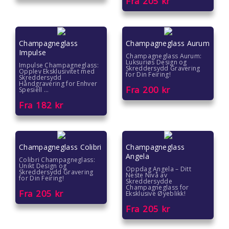
Fra
205
kr
Gave under 200 kr
Hvordan pakke inn gave
Champagneglass
Champagneglass Aurum
Impulse
Champagneglass Aurum:
Luksuriøs Design og
Impulse Champagneglass:
Skreddersydd Gravering
Opplev Eksklusivitet med
for Din Feiring!
Skreddersydd
Håndgravering for Enhver
Fra
200
kr
Spesiell ...
Fra
182
kr
Champagneglass Colibri
Champagneglass
Angela
Colibri Champagneglass:
Unikt Design og
Oppdag Angela – Ditt
Skreddersydd Gravering
Neste Nivå av
for Din Feiring!
Skreddersydde
Champagneglass for
Fra
205
kr
Eksklusive Øyeblikk!
Fra
205
kr