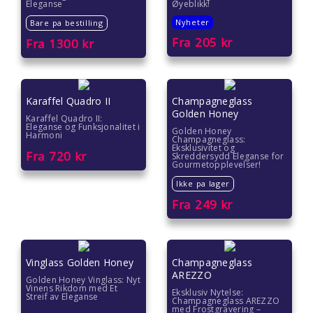
Eleganse
Øyeblikk!
Nyheter
Bare pa bestilling
Fra
205
kr
Fra
1300
kr
Karaffel Quadro II
Champagneglass
Golden Honey
Karaffel Quadro II:
Eleganse og Funksjonalitet i
Golden Honey
Harmoni
Champagneglass:
Eksklusivitet og
Fra
720
kr
Skreddersydd Eleganse for
Gourmetopplevelser!
Ikke pa lager
Fra
249
kr
Vinglass Golden Honey
Champagneglass
AREZZO
Golden Honey Vinglass: Nyt
Vinens Rikdom med Et
Eksklusiv Nytelse:
Streif av Eleganse
Champagneglass AREZZO
med Frostgravering –