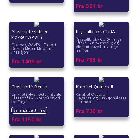
Gave under 200 kr
Fra
501
kr
Hvordan pakke inn gave
Glasstrofé stilisert
Krystallblokk CURA
klokker WAVES
Krystallblokk CURA Farge
Effekt – en personlig og
Oppdag WAVES – Tidløst
elegant gave for varige
Design Møter Moderne
minner.
Presisjon!
Fra
783
kr
Fra
1409
kr
Glasstrofé Bente
Karaffel Quadro II
Unikhet i Hver Detalj: Bente
Karaffel Quadro II:
Glasstrofé – Skreddersydd
Eleganse og Funksjonalitet i
for Deg
Harmoni
Fra
720
kr
Bare pa bestilling
Fra
1150
kr