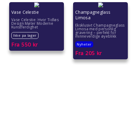
Vase Celestie
Champagneglass
Limosa
Vase Celestie: Hvor Tidløs
Design Møter Moderne
Eksklusivt Champagneglass
Kunstferdighet
Limosa med personlig
gravering – perfekt for
Ikke pa lager
minneverdige øyeblikk
Fra
550
kr
Nyheter
Fra
205
kr