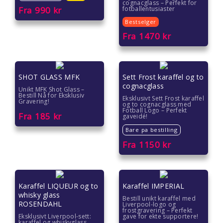
cognacglass – Perfekt for
Gaver til ektefelle
Fra
990
kr
fotballentusiaster
Bestselger
Gaver til gutter
Fra
1470
kr
Gaver til han
Gaver til henne
SHOT GLASS MFK
Sett Frost karaffel og to
cognacglass
Unikt MFK Shot Glass –
Bestill Nå for Eksklusiv
Gaver til jenter
Eksklusivt Sett Frost karaffel
Gravering!
og to cognacglass med
Fotball Logo – Perfekt
Fra
185
kr
gaveidé!
Gaver til jubileet
Bare pa bestilling
Fra
1150
kr
Gaver til kjære
Gaver til kolleger
Karaffel LIQUEUR og to
Karaffel IMPERIAL
Gaver til kona
whisky glass
Bestill unikt karaffel med
ROSENDAHL
Liverpool-logo og
frostgravering – Perfekt
Gaver til kundene
Eksklusivt Liverpool-sett:
gave for ekte supportere!
karaffel og whiskyglass