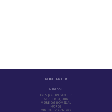
KONTAKTER
ADRESSE
TRESFJORDVEGEN 356
6391 TRESFJORD
MØRE OG ROMSDAL
NORGE
ORG.NR. 916763972