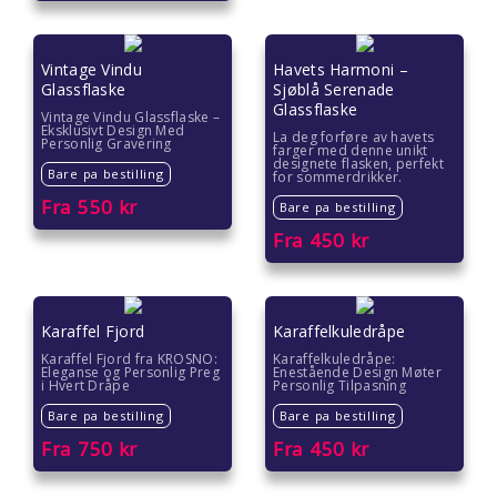
Vintage Vindu
Havets Harmoni –
Glassflaske
Sjøblå Serenade
Glassflaske
Vintage Vindu Glassflaske –
Eksklusivt Design Med
La deg forføre av havets
Personlig Gravering
farger med denne unikt
designete flasken, perfekt
Bare pa bestilling
for sommerdrikker.
Fra
550
kr
Bare pa bestilling
Fra
450
kr
Karaffel Fjord
Karaffelkuledråpe
Karaffel Fjord fra KROSNO:
Karaffelkuledråpe:
Eleganse og Personlig Preg
Enestående Design Møter
i Hvert Dråpe
Personlig Tilpasning
Bare pa bestilling
Bare pa bestilling
Fra
750
kr
Fra
450
kr