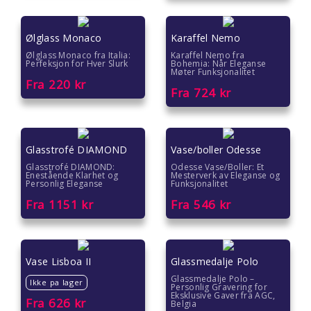
Farsdag gave
Ølglass Monaco
Karaffel Nemo
Eksklusive gaver
Ølglass Monaco fra Italia:
Karaffel Nemo fra
Perfeksjon for Hver Slurk
Bohemia: Når Eleganse
Møter Funksjonalitet
Fra
220
kr
Julegavetips
Fra
724
kr
Romantiske gaver
Gave under 2000 kr
Glasstrofé DIAMOND
Vase/boller Odesse
Glasstrofé DIAMOND:
Odesse Vase/Boller: Et
Enestående Klarhet og
Mesterverk av Eleganse og
Gave under 1500 kr
Personlig Eleganse
Funksjonalitet
Fra
1151
kr
Fra
546
kr
Gave under 1000 kr
Gave under 500 kr
Vase Lisboa II
Glassmedalje Polo
Glassmedalje Polo –
Gave under 300 kr
Ikke pa lager
Personlig Gravering for
Eksklusive Gaver fra AGC,
Fra
626
kr
Belgia