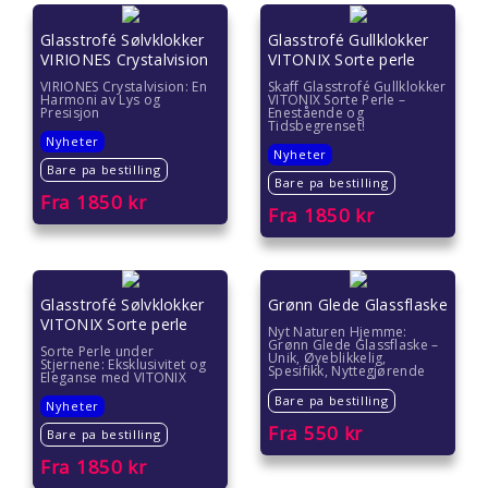
Glasstrofé Sølvklokker
Glasstrofé Gullklokker
VIRIONES Crystalvision
VITONIX Sorte perle
VIRIONES Crystalvision: En
Skaff Glasstrofé Gullklokker
Harmoni av Lys og
VITONIX Sorte Perle –
Presisjon
Enestående og
Tidsbegrenset!
Nyheter
Nyheter
Bare pa bestilling
Bare pa bestilling
Fra
1850
kr
Fra
1850
kr
Glasstrofé Sølvklokker
Grønn Glede Glassflaske
VITONIX Sorte perle
Nyt Naturen Hjemme:
Grønn Glede Glassflaske –
Sorte Perle under
Unik, Øyeblikkelig,
Stjernene: Eksklusivitet og
Spesifikk, Nyttegjørende
Eleganse med VITONIX
Bare pa bestilling
Nyheter
Fra
550
kr
Bare pa bestilling
Fra
1850
kr