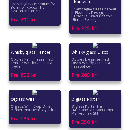
Gaver til ungdom
Chateau II
Hvitvinsglass Premium fra
Bormioli Rocco– Når
Champagneglass Chateau
Kvalitet Møter Stil
II: Eksklusiv Design,
Gaver til veileder
Personlig Gravering for
Fra
211
kr
Ultimat Feiring!
Fra
225
kr
Gaver til venner
Gave til 18 åring
Whisky glass Tender
Whisky glass Disco
Gave til 20 åring
Opplev Ren Finesse med
Opplev Eleganse med
Tender Whisky Glass fra
Disco Whisky Glass fra
Riedel
Pasabahce
Gave til 30 åring
Fra
200
kr
Fra
205
kr
Gave til 40 åring
Gave til 50 åring
Ølglass Willi
Ølglass Porter
Ølglass Willi: Skap Dine
Ølglass Porter fra
Minner, Nyt Hvert Øyeblikk
Hadeland glassverk: Nyt
Gave til 60 åring
Mørket med Stil
Fra
185
kr
Fra
350
kr
Gave til 70 åring