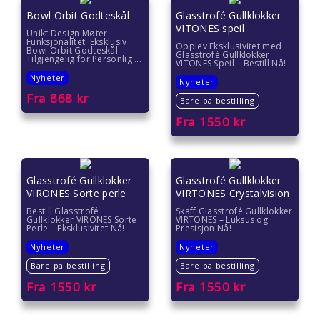
Bowl Orbit Godteskål
Glasstrofé Gullklokker
VITONES speil
Unikt Design Møter
Funksjonalitet: Eksklusiv
Opplev Eksklusivitet med
Bowl Orbit Godteskål –
Glasstrofé Gullklokker
Tilgjengelig for Personlig ...
VITONES Speil – Bestill Nå!
Nyheter
Nyheter
Fra
868
kr
Bare pa bestilling
Fra
1550
kr
Glasstrofé Gullklokker
Glasstrofé Gullklokker
VIRONES Sorte perle
VIRTONES Crystalvision
Bestill Glasstrofé
Skaff Glasstrofé Gullklokker
Gullklokker VIRONES Sorte
VIRTONES – Luksus og
Perle – Eksklusivitet Nå!
Presisjon Nå!
Nyheter
Nyheter
Bare pa bestilling
Bare pa bestilling
Fra
1550
kr
Fra
1550
kr