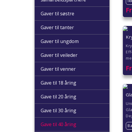
Ik
F
Gaver til søstre
Gaver til tanter
Kr
Gaver til ungdom
Kr
Eff
Gaver til veileder
med
F
Gaver til venner
Gave til 18 åring
Gl
Gave til 20 åring
Uni
Gla
Gave til 30 åring
De
Gave til 40 åring
Ba