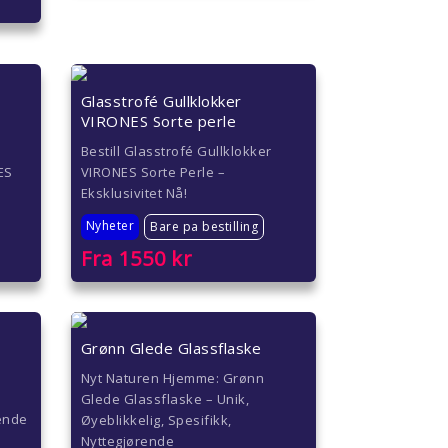
Glasstrofé Gullklokker
VIRONES Sorte perle
Bestill Glasstrofé Gullklokker
ES
VIRONES Sorte Perle –
Eksklusivitet Nå!
Nyheter
Bare pa bestilling
Fra
1550
kr
Grønn Glede Glassflaske
Nyt Naturen Hjemme: Grønn
Glede Glassflaske – Unik,
ående
Øyeblikkelig, Spesifikk,
Nyttegjørende