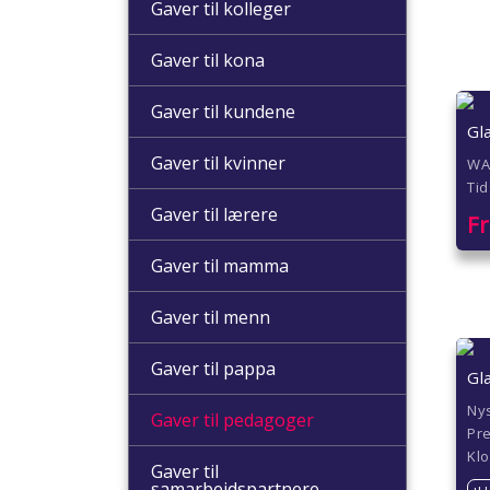
Gaver til kolleger
Gaver til kona
Gaver til kundene
Gl
Gaver til kvinner
WAV
Tid
Gaver til lærere
F
Gaver til mamma
Gaver til menn
Gaver til pappa
Gl
Ny
Gaver til pedagoger
Pre
Kl
Gaver til
samarbeidspartnere