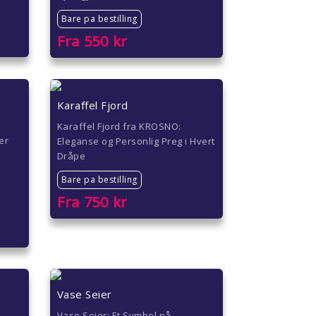
Bare pa bestilling
Fra
550
kr
Karaffel Fjord
Karaffel Fjord fra KROSNO:
er
Eleganse og Personlig Preg i Hvert
Dråpe
Bare pa bestilling
Fra
750
kr
Vase Seier
Vase Seier: Et Symbol på