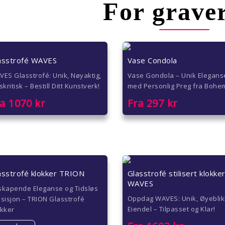
For grave
asstrofé WAVES
Vase Condola
ES Glasstrofé: Unik, Nøyaktig,
Vase Gondola – Unik Elegans
skritisk – Bestill Ditt Kunstverk!
med Personlig Preg fra Bohe
ra
1070
kr
Fra
297
kr
asstrofé klokker TRION
Glasstrofé stilisert klokke
WAVES
skapende Eleganse og Tidsløs
Oppdag WAVES: Unik, Øyeblik
sisjon – TRION Glasstrofé
Eiendel – Tilpasset og Klar!
okker