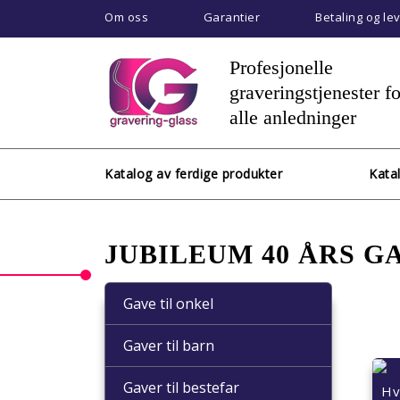
Om oss
Garantier
Betaling og le
Profesjonelle
graveringstjenester fo
alle anledninger
Katalog av ferdige produkter
Kata
JUBILEUM 40 ÅRS G
Gave til onkel
Gaver til barn
Gaver til bestefar
Hv