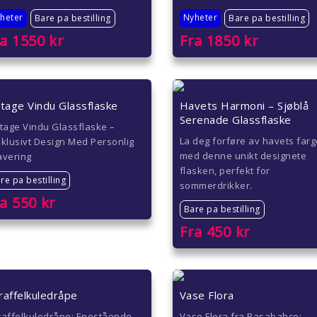
heter
Nyheter
Bare pa bestilling
Bare pa bestilling
ra
1550
kr
Fra
1850
kr
ntage Vindu Glassflaske
Havets Harmoni – Sjøblå
Serenade Glassflaske
tage Vindu Glassflaske –
La deg forføre av havets farg
klusivt Design Med Personlig
med denne unikt designete
avering
flasken, perfekt for
re pa bestilling
sommerdrikker.
ra
550
kr
Bare pa bestilling
Fra
450
kr
raffelkuledråpe
Vase Flora
raffelkuledråpe: Enestående
Vase Flora fra Pasabahce: