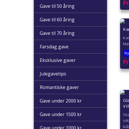
F
Gave til 50 åring
Gave til 60 åring
Ka
Gave til 70 åring
Kar
Møt
Farsdag gave
Ny
Eksklusive gaver
F
Julegavetips
Romantiske gaver
Gl
Gave under 2000 kr
VI
Gave under 1500 kr
Ska
VIR
Nå
Gave under 1000 kr