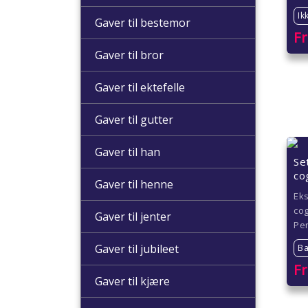
Ik
Gaver til bestemor
F
Gaver til bror
Gaver til ektefelle
Gaver til gutter
Gaver til han
Se
co
Gaver til henne
Eks
cog
Gaver til jenter
Per
Gaver til jubileet
Ba
F
Gaver til kjære