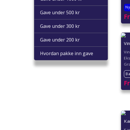
Ny
Gave under 500 kr
F
Gave under 300 kr
Gave under 200 kr
Vi
Vin
Hvordan pakke inn gave
Eks
Gr
Ba
F
Ka
Ka