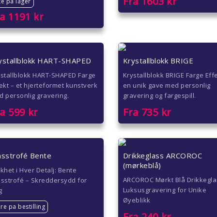
Fra
1603
kr
ke pa lager
ra
1191
kr
ystallblokk HART-SHAPED
Krystallblokk BRIGE
ystallblokk HART-SHAPED Farge
Krystallblokk BRIGE Farge Eff
ekt – et hjerteformet kunstverk
en unik gave med personlig
 personlig gravering.
gravering og fargespill.
ra
599
kr
Fra
735
kr
asstrofé Bente
Drikkeglass ARCOROC
(mørkeblå)
khet i Hver Detalj: Bente
ARCOROC Mørkt Blå Drikkegla
sstrofé – Skreddersydd for
Luksusgravering for Unike
g
Øyeblikk
re pa bestilling
Fra
240
kr