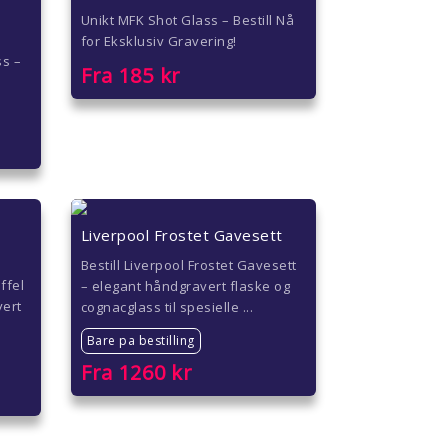
Unikt MFK Shot Glass – Bestill Nå
for Eksklusiv Gravering!
ss –
Fra
185
kr
Liverpool Frostet Gavesett
Bestill Liverpool Frostet Gavesett
ffel
– elegant håndgravert flaske og
vert
cognacglass til spesielle ...
Bare pa bestilling
Fra
1260
kr