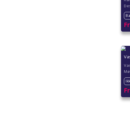
Des
Ba
F
Va
Vas
Mø
Ik
F