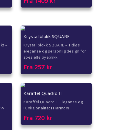
Fra
1409
kr
Krystallblokk SQUARE
ekt –
Krystallblokk SQUARE – Tidløs
eleganse og personlig design for
spesielle øyeblikk.
Fra
257
kr
Karaffel Quadro II
Karaffel Quadro II: Eleganse og
ss –
Funksjonalitet i Harmoni
Fra
720
kr