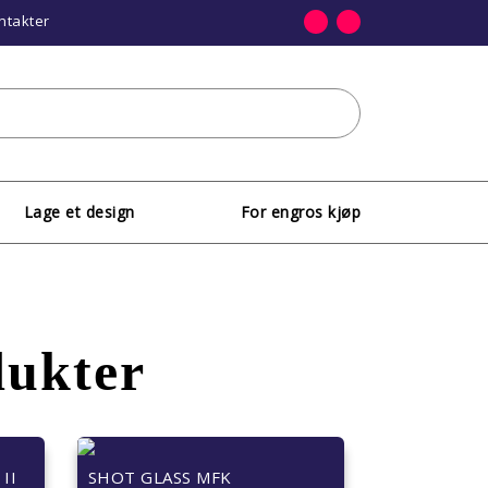
ntakter
Lage et design
For engros kjøp
dukter
 II
SHOT GLASS MFK