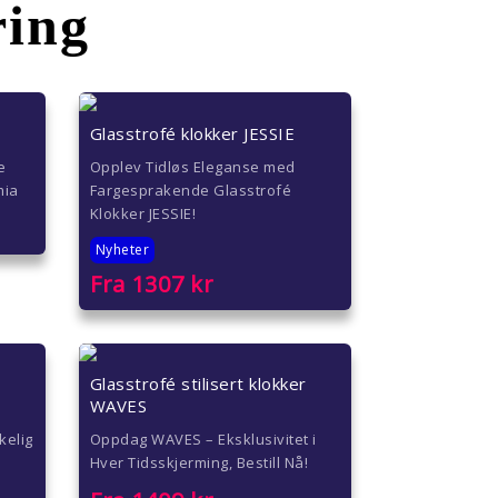
ring
Glasstrofé klokker JESSIE
e
Opplev Tidløs Eleganse med
mia
Fargesprakende Glasstrofé
Klokker JESSIE!
Nyheter
Fra
1307
kr
r
Glasstrofé stilisert klokker
WAVES
kelig
Oppdag WAVES – Eksklusivitet i
Hver Tidsskjerming, Bestill Nå!