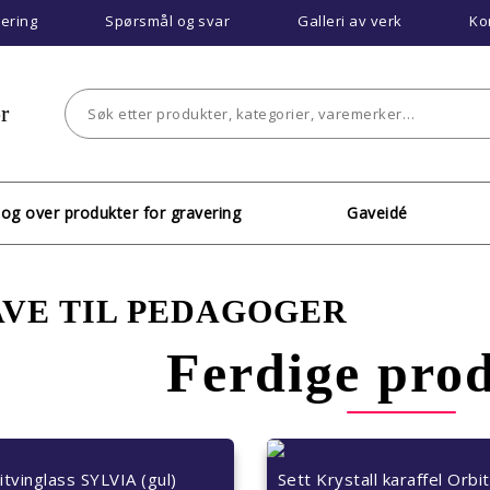
vering
Spørsmål og svar
Galleri av verk
Ko
r
log over produkter for gravering
Gaveidé
AVE TIL PEDAGOGER
Ferdige pro
itvinglass SYLVIA (gul)
Sett Krystall karaffel Orbit