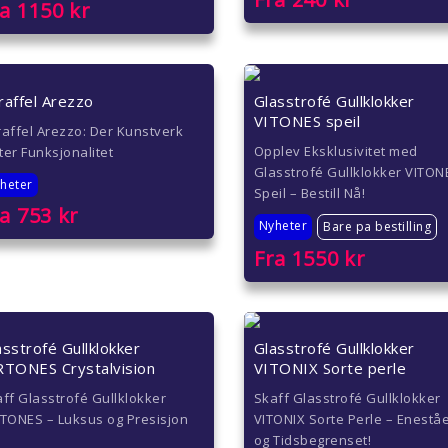
ra
1150
kr
raffel Arezzo
Glasstrofé Gullklokker
VITONES speil
affel Arezzo: Der Kunstverk
Opplev Eksklusivitet med
er Funksjonalitet
Glasstrofé Gullklokker VITON
heter
Speil – Bestill Nå!
ra
753
kr
Nyheter
Bare pa bestilling
Fra
1550
kr
asstrofé Gullklokker
Glasstrofé Gullklokker
RTONES Crystalvision
VITONIX Sorte perle
ff Glasstrofé Gullklokker
Skaff Glasstrofé Gullklokker
TONES – Luksus og Presisjon
VITONIX Sorte Perle – Enest
!
og Tidsbegrenset!