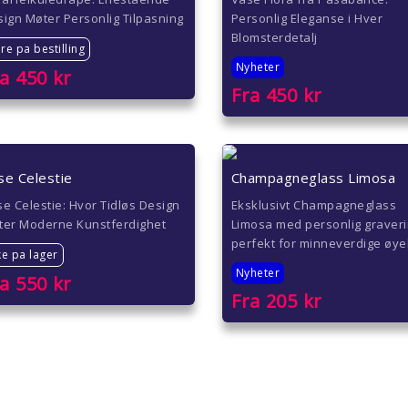
ign Møter Personlig Tilpasning
Personlig Eleganse i Hver
Blomsterdetalj
re pa bestilling
Nyheter
ra
450
kr
Fra
450
kr
se Celestie
Champagneglass Limosa
e Celestie: Hvor Tidløs Design
Eksklusivt Champagneglass
ter Moderne Kunstferdighet
Limosa med personlig graveri
perfekt for minneverdige øye
ke pa lager
Nyheter
ra
550
kr
Fra
205
kr