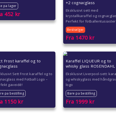
+2 cognacglass
ke pa lager
Eksklusivt sett med
ra
452
kr
krystallkaraffel og cognacgla
Perfekt for fotballentusiaster
Bestselger
Fra
1470
kr
tt Frost karaffel og to
Karaffel LIQUEUR og to
gnacglass
whisky glass ROSENDAHL
klusivt Sett Frost karaffel og to
Eksklusivt Liverpool-sett: kara
nacglass med Fotball Logo –
og whiskyglass med håndgra
fekt gaveidé!
logo
re pa bestilling
Bare pa bestilling
ra
1150
kr
Fra
1999
kr