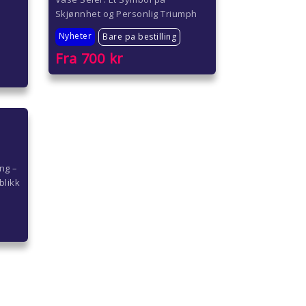
Skjønnhet og Personlig Triumph
Nyheter
Bare pa bestilling
Fra
700
kr
ng –
blikk