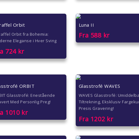
raffel Orbit
Luna II
Fra
588
kr
affel Orbit fra Bohemia:
derne Eleganse i Hver Sving
ra
724
kr
asstrofé ORBIT
Glasstrofé WAVES
BIT Glasstrofé: Enestående
WAVES Glasstrofé: Umiddelb
vert Med Personlig Preg!
Tiltrekning, Eksklusiv Fargeku
Presis Gravering!
ra
1010
kr
Fra
1202
kr