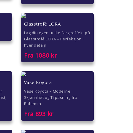
Glasstrofé LORA
Lag din egen unike fargeeffekt på
Glasstrofé LORA – Perfeksjon i
hver detalj!
Fra
1080
kr
Vase Koyota
ar
Vase Koyota – Moderne
nst,
Skjønnhet og Tilpasning fra
Bohemia
Fra
893
kr