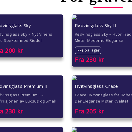
dvinsglass Sky
Rødvinsglass Sky II
vinsglass Sky – Nyt Vinens
Rødvinsglass Sky – Hvor Trad
le Spekter med Riedel
Møter Moderne Eleganse
ra
200
kr
Ikke pa lager
Fra
230
kr
dvinsglass Premium II
Hvitvinsglass Grace
vinsglass Premium II –
Grace Hvitvinsglass fra Bohe
finisjonen av Luksus og Smak
Der Eleganse Møter Kvalitet
ra
230
kr
Fra
205
kr