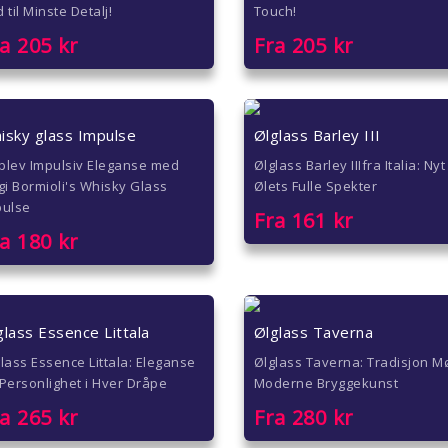
 til Minste Detalj!
Touch!
ra
205
kr
Fra
205
kr
isky glass Impulse
Ølglass Barley III
plev Impulsiv Eleganse med
Ølglass Barley IIIfra Italia: Nyt
gi Bormioli's Whisky Glass
Ølets Fulle Spekter
pulse
Fra
161
kr
ra
180
kr
glass Essence Littala
Ølglass Taverna
lass Essence Littala: Eleganse
Ølglass Taverna: Tradisjon M
Personlighet i Hver Dråpe
Moderne Bryggekunst
ra
265
kr
Fra
280
kr