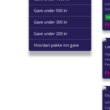
Lon
Sma
Gave under 500 kr
Sa
Gave under 300 kr
F
Gave under 200 kr
Hvordan pakke inn gave
Lo
Op
ved
Per
F
Co
Utf
Cog