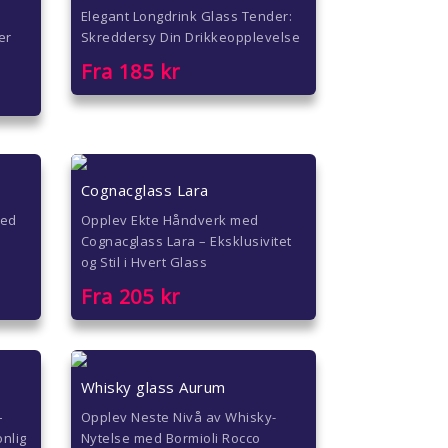
Elegant Longdrink Glass Tender:
er
Skreddersy Din Drikkeopplevelse
Fra
185
kr
Cognacglass Lara
med
Opplev Ekte Håndverk med
Cognacglass Lara – Eksklusivitet
og Stil i Hvert Glass
Fra
205
kr
Whisky glass Aurum
–
Opplev Neste Nivå av Whisky-
nlig
Nytelse med Bormioli Rocco