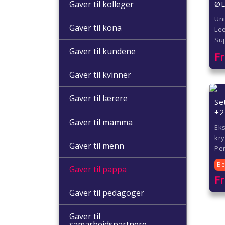
ØL
Gaver til kolleger
Un
Gaver til kona
Lee
Su
Gaver til kundene
F
Gaver til kvinner
Gaver til lærere
Set
+2
Gaver til mamma
Eks
kry
Gaver til menn
Per
Be
Gaver til pappa
F
Gaver til pedagoger
Gaver til
samarbeidspartnere