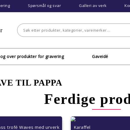
vering
Spørsmål og svar
Galleri av verk
Ko
r
log over produkter for gravering
Gaveidé
VE TIL PAPPA
Ferdige pro
ass trofé Waves med urverk
Karaffel