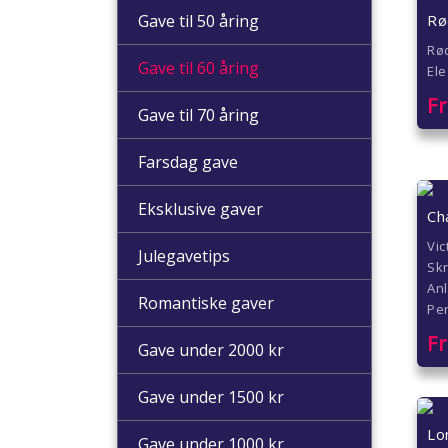
Rø
Gave til 50 åring
Rød
Gave til 60 åring
Ele
F
Gave til 70 åring
Farsdag gave
Eksklusive gaver
Ch
Vi
Julegavetips
Sk
Anl
Romantiske gaver
Per
F
Gave under 2000 kr
Gave under 1500 kr
Lo
Gave under 1000 kr