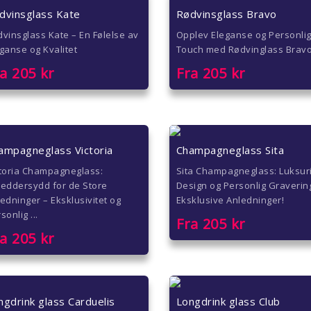
dvinsglass Kate
Rødvinsglass Bravo
vinsglass Kate – En Følelse av
Opplev Eleganse og Personli
ganse og Kvalitet
Touch med Rødvinglass Brav
ra
205
kr
Fra
205
kr
ampagneglass Victoria
Champagneglass Sita
ctoria Champagneglass:
Sita Champagneglass: Luksur
reddersydd for de Store
Design og Personlig Graverin
edninger – Eksklusivitet og
Eksklusive Anledninger!
sonlig ...
Fra
205
kr
ra
205
kr
ngdrink glass Carduelis
Longdrink glass Club