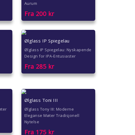
Aurum
Fra
200
kr
Ølglass IP Spiegelau
Ølglass IP Spiegelau: Nyskapende
Design for IPA-Entusiaster
Fra
285
kr
Ølglass Toni III
øter
Ølglass Tony III: Moderne
Eleganse Møter Tradisjonell
Nytelse
Fra
175
kr