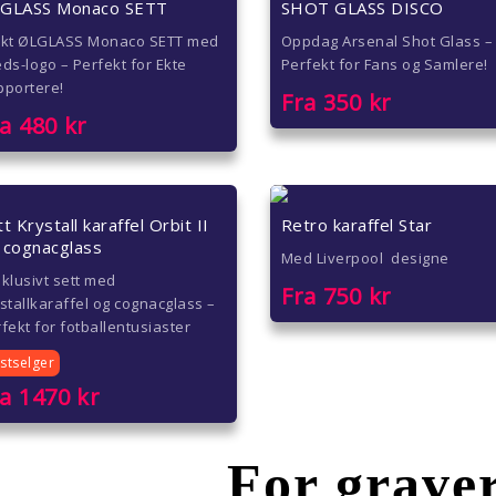
GLASS Monaco SETT
SHOT GLASS DISCO
ikt ØLGLASS Monaco SETT med
Oppdag Arsenal Shot Glass –
ds-logo – Perfekt for Ekte
Perfekt for Fans og Samlere!
pportere!
Fra
350
kr
ra
480
kr
t Krystall karaffel Orbit II
Retro karaffel Star
 cognacglass
Med Liverpool designe
klusivt sett med
Fra
750
kr
stallkaraffel og cognacglass –
fekt for fotballentusiaster
stselger
ra
1470
kr
For grave