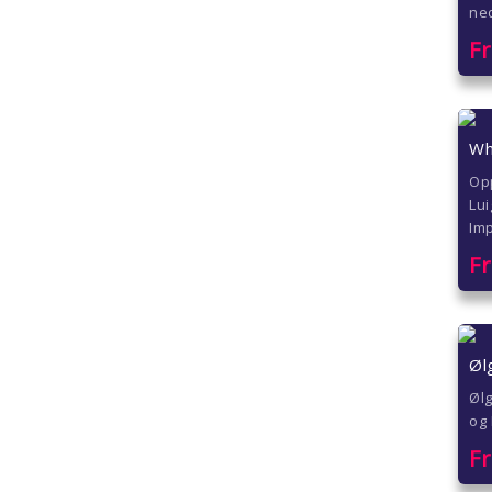
ned
F
Wh
Op
Lui
Im
F
Øl
Ølg
og 
F