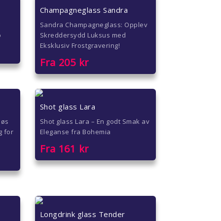
Champagneglass Sandra
g
Sandra Champagneglass: Opplev
o
Skreddersydd Luksus med
Eksklusiv Frostgravering!
Fra
205
kr
Shot glass Lara
iøs
Shot glass Lara – En godt Smak av
g for
Eleganse fra Bohemia
Fra
161
kr
Longdrink glass Tender