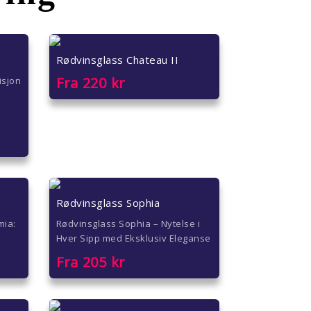
Rødvinsglass Chateau II
Fra
220
kr
isjon
Rødvinsglass Sophia
mia:
Rødvinsglass Sophia – Nytelse i
Hver Sipp med Eksklusiv Eleganse
Fra
205
kr