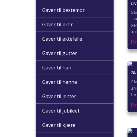
Li
Gaver til bestemor
Gl
Liv
Gaver til bror
per
an
Gaver til ektefelle
F
Gaver til gutter
Gaver til han
Gl
Gaver til henne
Gla
uni
for
Gaver til jenter
F
Gaver til jubileet
Gaver til kjære