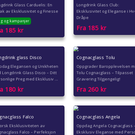
gdrink Glass Carduelis: En
Longdrink Glass Club:
k av Eksklusivitet og Finesse
Eksklusivitet og Eleganse i Hv
Dråpe
lg og kampanjer
Fra
185
kr
ra
185
kr
ngdrink glass Disco
Cognacglass Tolu
pdag Elegansen og Unikheten
Oppgrader Baropplevelsen 
 Longdrink Glass Disco – Ditt
Tolu Cognacglass – Tilpasset
sonlige Preg med Eksklusiv ...
Gravering Tilgjengelig!
ra
180
kr
Fra
260
kr
gnacglass Falco
Cognacglass Angela
orsk Eksklusiviteten av
Oppdag Angela Cognacglass 
nacglass Falco – Perfeksjon
Eksklusiv Eleganse med Perso