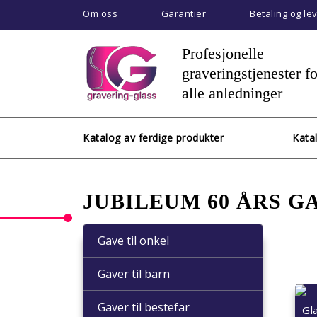
Om oss
Garantier
Betaling og le
Profesjonelle
graveringstjenester fo
alle anledninger
Katalog av ferdige produkter
Kata
JUBILEUM 60 ÅRS GA
Gave til onkel
Gaver til barn
Gaver til bestefar
Gl