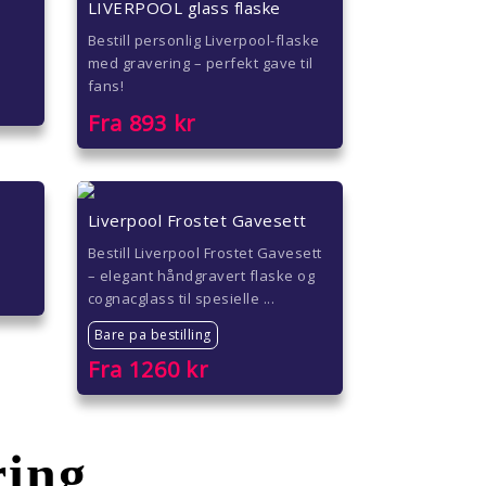
LIVERPOOL glass flaske
Bestill personlig Liverpool-flaske
med gravering – perfekt gave til
fans!
Fra
893
kr
Liverpool Frostet Gavesett
Bestill Liverpool Frostet Gavesett
– elegant håndgravert flaske og
cognacglass til spesielle ...
Bare pa bestilling
Fra
1260
kr
ring