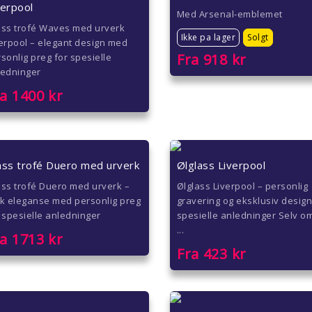
verpool
Med Arsenal-emblemet
ass trofé Waves med urverk
Ikke pa lager
Solgt
erpool – elegant design med
Fra
918
kr
sonlig preg for spesielle
ledninger
ra
1400
kr
ass trofé Duero med urverk
Ølglass Liverpool
ss trofé Duero med urverk –
Ølglass Liverpool – personlig
k eleganse med personlig preg
gravering og eksklusiv design 
 spesielle anledninger
spesielle anledninger Selv om
...
ra
1713
kr
Fra
423
kr