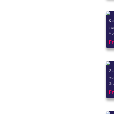
Ka
Kar
Mo
F
Gl
OR
Gra
F