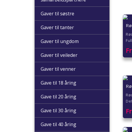
Gaver til søstre
Rø
Gaver til tanter
Rød
Ful
Gaver til ungdom
F
Gaver til veileder
Gaver til venner
Gave til 18 åring
Rø
Rød
Gave til 20 åring
De
Gave til 30 åring
F
Gave til 40 åring