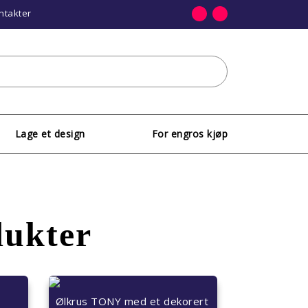
ntakter
Lage et design
For engros kjøp
dukter
Ølkrus TONY med et dekorert