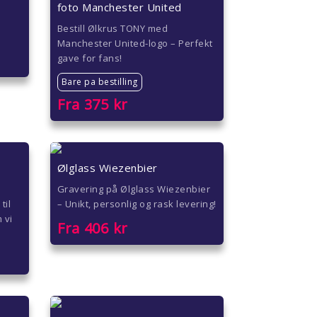
foto Manchester United
Bestill Ølkrus TONY med
Manchester United-logo – Perfekt
gave for fans!
Bare pa bestilling
Fra
375
kr
Ølglass Wiezenbier
Gravering på Ølglass Wiezenbier
til
– Unikt, personlig og rask levering!
 vi
Fra
406
kr