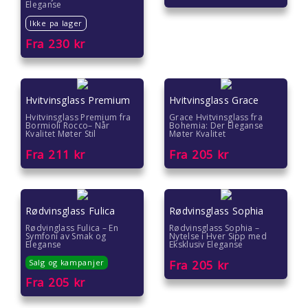
Eleganse
Gaver til kvinner
Ikke pa lager
Fra
230
kr
Gaver til lærere
Gaver til mamma
Hvitvinsglass Premium
Hvitvinsglass Grace
Gaver til menn
Hvitvinsglass Premium fra
Grace Hvitvinsglass fra
Bormioli Rocco– Når
Bohemia: Der Eleganse
Kvalitet Møter Stil
Møter Kvalitet
Gaver til pappa
Fra
211
kr
Fra
205
kr
Gaver til pedagoger
Rødvinsglass Fulica
Rødvinsglass Sophia
Gaver til samarbeidspartnere
Rødvinglass Fulica – En
Rødvinsglass Sophia –
Symfoni av Smak og
Nytelse i Hver Sipp med
Eleganse
Eksklusiv Eleganse
Gaver til søstre
Salg og kampanjer
Fra
205
kr
Gaver til tanter
Fra
205
kr