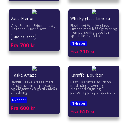
Vase Eterion
Whisky glass Limosa
Vase Eterion: Skjønnhet og
Eksklusivt Whisky glass
Eleganse i Hvert Detalj
Limosa med håndgravering
– en personlig gave for
spesielle øyeblikk
Ikke pa lager
Nyheter
Fra
700
kr
Fra
210
kr
Flaske Artaza
Karaffel Bourbon
Bestill Flaske Artaza med
Bestill Karaffel Bourbon
håndgravering – personlig
med håndgravering –
og elegant design til enhver
elegant design og
anledning.
personlig preg til spesielle
...
Nyheter
Nyheter
Fra
600
kr
Fra
620
kr