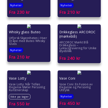
Nyheter
Nyheter
Fra
230
kr
Fra
210
kr
Whisky glass Buteo
Drikkeglass ARCOROC
(mørkeblå)
Utforsk Skjønnheten i Hver
Dråpe med Buteo Whisky
ARCOROC Mørkt Blå
Glass
Drikkeglass –
Luksusgravering for Unike
Nyheter
Øyeblikk
Fra
210
kr
Fra
240
kr
Vase Lotty
Vase Coni
Vase Lotty: Når Tidløs
Vase Coni: En Fusion av
Eleganse Møter Personlig
Eleganse og Personlig
Kunstnerskap
Uttrykk
Nyheter
Ikke pa lager
Fra
450
kr
Fra
550
kr