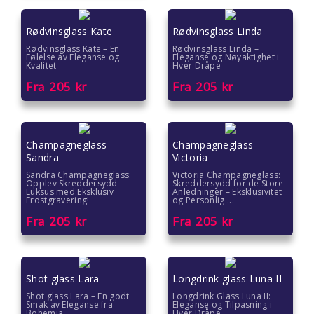
Gaver til ungdom
Rødvinsglass Kate
Rødvinsglass Linda
Gaver til veileder
Rødvinsglass Kate – En
Rødvinsglass Linda –
Følelse av Eleganse og
Eleganse og Nøyaktighet i
Kvalitet
Hver Dråpe
Gaver til venner
Fra
205
kr
Fra
205
kr
Gave til 18 åring
Gave til 20 åring
Champagneglass
Champagneglass
Sandra
Victoria
Gave til 30 åring
Sandra Champagneglass:
Victoria Champagneglass:
Opplev Skreddersydd
Skreddersydd for de Store
Luksus med Eksklusiv
Anledninger – Eksklusivitet
Frostgravering!
og Personlig ...
Gave til 40 åring
Fra
205
kr
Fra
205
kr
Gave til 50 åring
Gave til 60 åring
Shot glass Lara
Longdrink glass Luna II
Shot glass Lara – En godt
Longdrink Glass Luna II:
Gave til 70 åring
Smak av Eleganse fra
Eleganse og Tilpasning i
Bohemia
Hver Dråpe