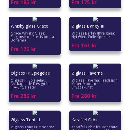
Fra
185
kr
Fra
175
kr
Whisky glass Grace
Ølglass Barley III
Grace Whisky Glass:
Ølglass Barley IIIfra Italia:
Eleganse og Presisjon fra
Nyt Ølets Fulle Spekter
Bohemia
Fra
161
kr
Fra
175
kr
Ølglass IP Spiegelau
Ølglass Taverna
Ølglass IP Spiegelau:
Ølglass Taverna: Tradisjon
Nyskapende Design for
Møter Moderne
IPA-Entusiaster
Bryggekunst
Fra
285
kr
Fra
280
kr
Ølglass Toni III
Karaffel Orbit
Ølglass Tony III: Moderne
Karaffel Orbit fra Bohemia: