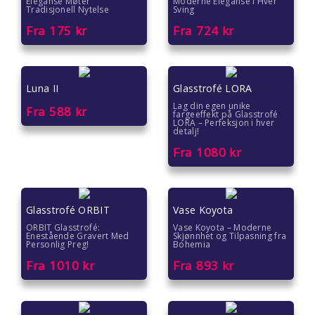
Eleganse Møter
Moderne Eleganse i Hver
Tradisjonell Nytelse
Sving
Fra
175
kr
Fra
724
kr
Luna II
Glasstrofé LORA
Lag din egen unike
Fra
588
kr
fargeeffekt på Glasstrofé
LORA – Perfeksjon i hver
detalj!
Fra
1080
kr
Glasstrofé ORBIT
Vase Koyota
ORBIT Glasstrofé:
Vase Koyota – Moderne
Enestående Gravert Med
Skjønnhet og Tilpasning fra
Personlig Preg!
Bohemia
Fra
1010
kr
Fra
893
kr