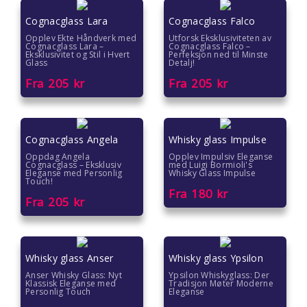
Gave under 200 kr
Cognacglass Lara
Cognacglass Falco
Hvordan pakke inn gave
Opplev Ekte Håndverk med
Utforsk Eksklusiviteten av
Cognacglass Lara –
Cognacglass Falco –
Eksklusivitet og Stil i Hvert
Perfeksjon ned til Minste
Glass
Detalj!
Fra
205
kr
Fra
205
kr
Cognacglass Angela
Whisky glass Impulse
Oppdag Angela
Opplev Impulsiv Eleganse
Cognacglass – Eksklusiv
med Luigi Bormioli's
Eleganse med Personlig
Whisky Glass Impulse
Touch!
Fra
180
kr
Fra
205
kr
Whisky glass Anser
Whisky glass Ypsilon
Anser Whisky Glass: Nyt
Ypsilon Whiskyglass: Der
Klassisk Eleganse med
Tradisjon Møter Moderne
Personlig Touch
Eleganse