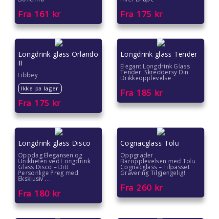
Fra
161
kr
Fra
175
kr
Farsdag gave
Eksklusive gaver
Longdrink glass Orlando
Longdrink glass Tender
Julegavetips
II
Elegant Longdrink Glass
Tender: Skreddersy Din
Libbey
Drikkeopplevelse
Romantiske gaver
Ikke pa lager
Fra
185
kr
Fra
175
kr
Gave under 2000 kr
Gave under 1500 kr
Longdrink glass Disco
Cognacglass Tolu
Gave under 1000 kr
Oppdag Elegansen og
Oppgrader
Unikheten ved Longdrink
Baropplevelsen med Tolu
Glass Disco – Ditt
Cognacglass – Tilpasset
Personlige Preg med
Gravering Tilgjengelig!
Gave under 500 kr
Eksklusiv ...
Fra
260
kr
Fra
180
kr
Gave under 300 kr