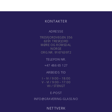
KONTAKTER
ADRESSE
TRESFJORDVEGEN 356
6391 TRESFJORD
MØRE OG ROMSDAL
NORGE
ORG.NR. 916763972
TELEFON NR.
+47 486 65 127
ARBEIDS TID
I – IV / 9:00 – 18:00
V - VI / 9:00 – 17:00
VII / STENGT
E-POST
INFO@GRAVERING-GLASS.NO
NETTVERK