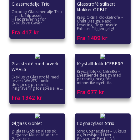
Glassmedalje Trio
Glasstrofé stilisert
klokker ORBIT
Oppdag Glassmedalje Trio
– Unik, Tilpasset
Kjøp ORBIT Klokketrofé –
Håndgravering for
Unikt Design, Rask
Eksklusive Gaver
Levering, Begrensede
Enheter Tilgjengelig!
Fra
417
kr
Fra
1409
kr
Glasstrofé med urverk
Krystallblokk ICEBERG
WAVES
Krystallblokk ICEBERG –
Enestående design med
Eksklusivt Glasstrofé med
personlig preg for
urverk WAVES – unikt
minnerike øyeblikk.
design og personlig
inngravering for spesielle ...
Fra
677
kr
Fra
1342
kr
Ølglass Goblet
Cognacglass Strix
Ølglass Goblet: Klassisk
Strix Cognacglass – Luksus
Eleganse Møter Moderne
og Presisjon i Hver
Gravering
Gravering, Bestill Nå!