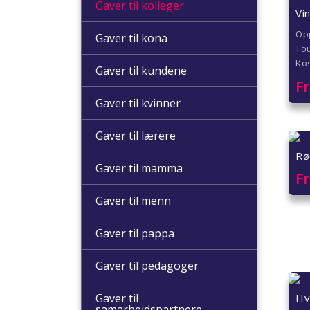
Gaver til kolleger
Vi
Op
Gaver til kona
Tou
Ko
Gaver til kundene
F
Gaver til kvinner
Gaver til lærere
Rø
Gaver til mamma
F
Gaver til menn
Gaver til pappa
Gaver til pedagoger
Hv
Gaver til
samarbeidspartnere