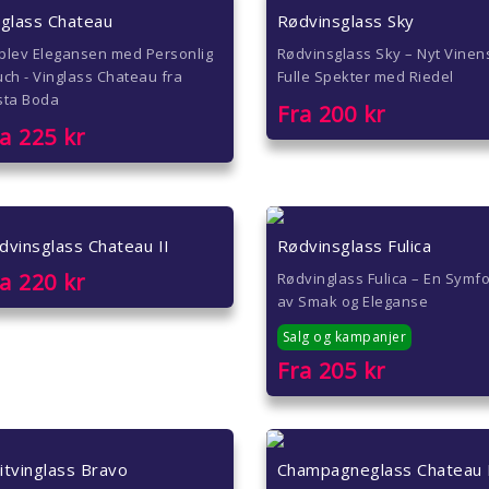
nglass Chateau
Rødvinsglass Sky
plev Elegansen med Personlig
Rødvinsglass Sky – Nyt Vinen
ch - Vinglass Chateau fra
Fulle Spekter med Riedel
sta Boda
Fra
200
kr
ra
225
kr
dvinsglass Chateau II
Rødvinsglass Fulica
ra
220
kr
Rødvinglass Fulica – En Symf
av Smak og Eleganse
Salg og kampanjer
Fra
205
kr
itvinglass Bravo
Champagneglass Chateau 