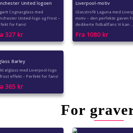
nchester United logoen
Liverpool-motiv
egant Cognacglass med
Glasstrofé Laguna med Liver
chester United-logo og Frost –
motiv – den perfekte gaven f
fekt for Fans!
dedikerte fotballfans Vi kan ..
ra
327
kr
Fra
1080
kr
glass Barley
kt ølglass med Liverpool-logo
frost effekt – Perfekt for fans!
ra
365
kr
For grave