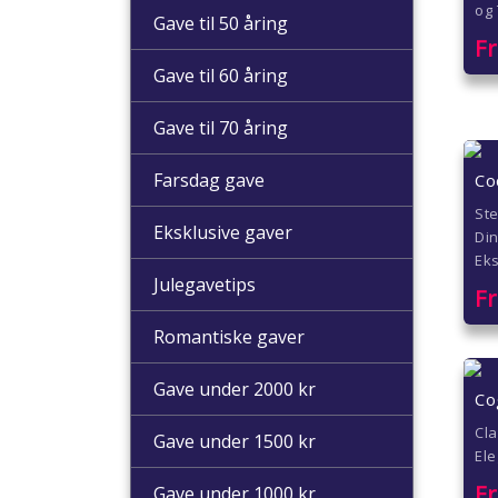
og 
Gave til 50 åring
F
Gave til 60 åring
Gave til 70 åring
Farsdag gave
Coc
Ste
Eksklusive gaver
Di
Eks
Julegavetips
F
Romantiske gaver
Gave under 2000 kr
Co
Cla
Gave under 1500 kr
Ele
F
Gave under 1000 kr