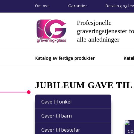
Om oss
Garantier
Betaling og le
Profesjonelle
graveringstjenester fo
alle anledninger
Katalog av ferdige produkter
Kata
JUBILEUM GAVE TI
Gave til onkel
Gaver til barn
Gaver til bestefar
Co