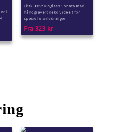
Eksklusivt Vinglass Sonata med
pool-
håndgravert dekor, ideelt for
or
spesielle anledninger
.
Fra
323
kr
ring