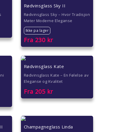
Rødvinsglass Sky II
s
Rødvinsglass Sky – Hvor Tradisjon
Møter Moderne Eleganse
Ikke pa lager
Fra
230
kr
Rødvinsglass Kate
oni
Rødvinsglass Kate – En Følelse av
Eleganse og Kvalitet
Fra
205
kr
II
Champagneglass Linda