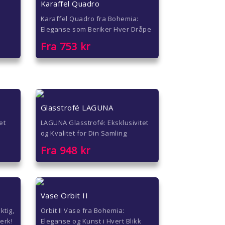
Karaffel Quadro
Karaffel Quadro fra Bohemia:
Eleganse som Beriker Hver Dråpe
Fra
753
kr
Glasstrofé LAGUNA
et
LAGUNA Glasstrofé: Eksklusivitet
og Kvalitet for Din Samling
Fra
948
kr
Vase Orbit II
ktig,
Orbit II Vase fra Bohemia:
verk!
Eleganse og Kunst i Hvert Blikk