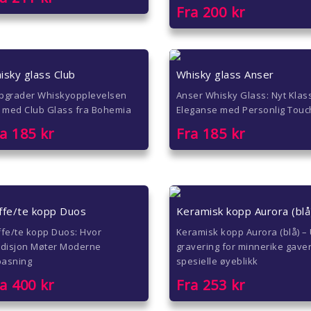
Fra
200
kr
isky glass Club
Whisky glass Anser
pgrader Whiskyopplevelsen
Anser Whisky Glass: Nyt Klas
 med Club Glass fra Bohemia
Eleganse med Personlig Touc
ra
185
kr
Fra
185
kr
ffe/te kopp Duos
Keramisk kopp Aurora (blå
fe/te kopp Duos: Hvor
Keramisk kopp Aurora (blå) –
adisjon Møter Moderne
gravering for minnerike gave
pasning
spesielle øyeblikk
ra
400
kr
Fra
253
kr