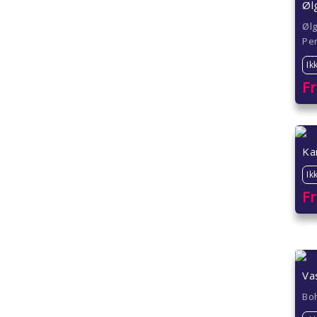
Øl
Ølg
Per
Ik
F
Kar
Ik
F
Va
Bo