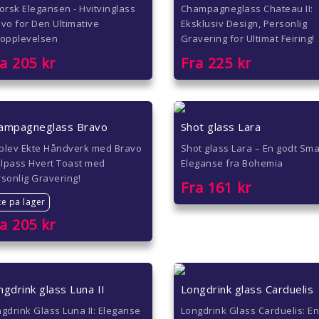
orsk Elegansen - Hvitvinglass
Champagneglass Chateau II:
vo for Den Ultimative
Eksklusiv Design, Personlig
nopplevelsen
Gravering for Ultimat Feiring!
ra
205
kr
Fra
225
kr
ampagneglass Bravo
Shot glass Lara
plev Ekte Håndverk med Bravo
Shot glass Lara – En godt Sm
ilpass Hvert Toast med
Eleganse fra Bohemia
sonlig Gravering!
Fra
161
kr
ke pa lager
ra
205
kr
ngdrink glass Luna II
Longdrink glass Carduelis
gdrink Glass Luna II: Eleganse
Longdrink Glass Carduelis: E