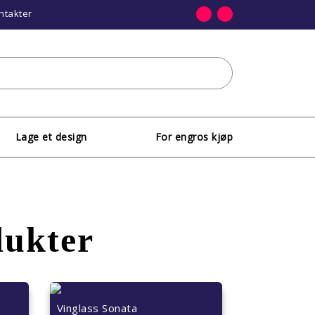
ntakter
Lage et design
For engros kjøp
dukter
Vinglass Sonata