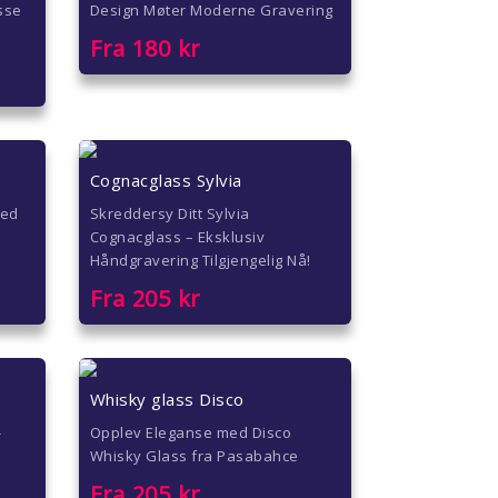
sse
Design Møter Moderne Gravering
Fra
180
kr
Cognacglass Sylvia
med
Skreddersy Ditt Sylvia
Cognacglass – Eksklusiv
Håndgravering Tilgjengelig Nå!
Fra
205
kr
Whisky glass Disco
-
Opplev Eleganse med Disco
Whisky Glass fra Pasabahce
Fra
205
kr