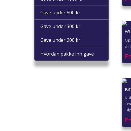
Gave under 500 kr
Gave under 300 kr
Wh
Gave under 200 kr
Op
din
Hvordan pakke inn gave
F
Ka
Kaf
Tr
Til
F