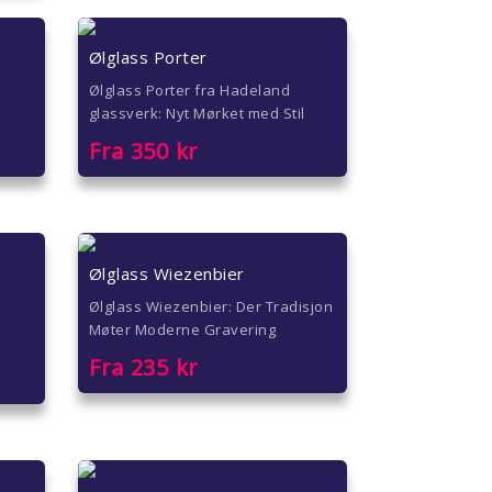
Ølglass Porter
Ølglass Porter fra Hadeland
glassverk: Nyt Mørket med Stil
Fra
350
kr
Ølglass Wiezenbier
Ølglass Wiezenbier: Der Tradisjon
Møter Moderne Gravering
Fra
235
kr