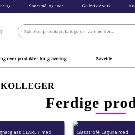
vering
Spørsmål og svar
Galleri av verk
Ko
r
log over produkter for gravering
Gaveidé
L KOLLEGER
Ferdige pro
gnacglass CLARET med
Glasstrofé Laguna med