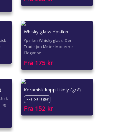
Whisky glass Ypsilon
sisk
Ypsilon Whiskyglass: Der
h
Tradisjon Møter Moderne
Eleganse
Fra
175
kr
)
Keramisk kopp Likely (grå)
 Unik
Ikke pa lager
r og
Fra
152
kr