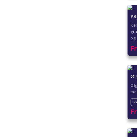
Ke
Ker
gra
og 
F
Øl
Ølg
med
Ik
F