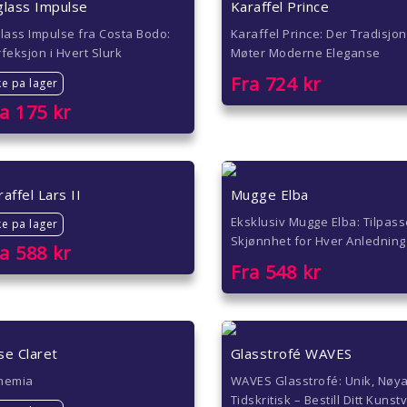
glass Impulse
Karaffel Prince
lass Impulse fra Costa Bodo:
Karaffel Prince: Der Tradisjon
feksjon i Hvert Slurk
Møter Moderne Eleganse
Fra
724
kr
ke pa lager
ra
175
kr
affel Lars II
Mugge Elba
Eksklusiv Mugge Elba: Tilpass
ke pa lager
Skjønnhet for Hver Anledning
ra
588
kr
Fra
548
kr
se Claret
Glasstrofé WAVES
hemia
WAVES Glasstrofé: Unik, Nøya
Tidskritisk – Bestill Ditt Kunst