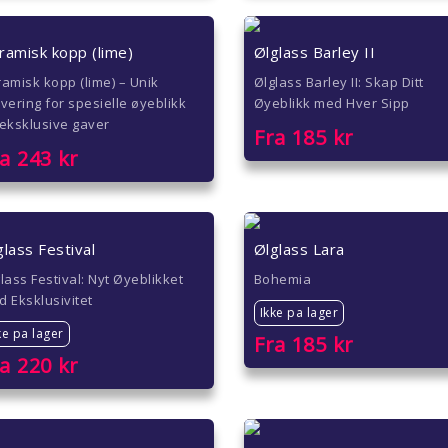
ramisk kopp (lime)
Ølglass Barley II
amisk kopp (lime) – Unik
Ølglass Barley II: Skap Ditt
vering for spesielle øyeblikk
Øyeblikk med Hver Sipp
eksklusive gaver
Fra
185
kr
ra
243
kr
glass Festival
Ølglass Lara
lass Festival: Nyt Øyeblikket
Bohemia
 Eksklusivitet
Ikke pa lager
ke pa lager
Fra
185
kr
ra
220
kr