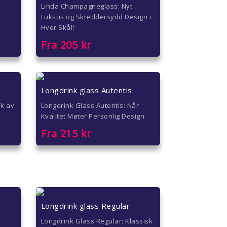
Linda Champagneglass: Nyt
Luksus og Skreddersydd Design i
Hver Skål!
Fra
205
kr
Longdrink glass Autentis
ak av
Longdrink Glass Autentis: Når
Kvalitet Møter Personlig Design
Fra
215
kr
Longdrink glass Regular
n
Longdrink Glass Regular: Klassisk