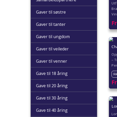
Utf
Bra
Gaver til søstre
Vi
F
Gaver til tanter
Gaver til ungdom
Ch
Gaver til veileder
Op
– T
Gaver til venner
Per
Gave til 18 åring
Ik
F
Gave til 20 åring
Gave til 30 åring
Lo
Gave til 40 åring
Lon