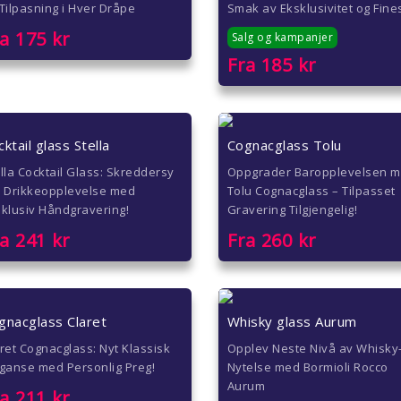
Tilpasning i Hver Dråpe
Smak av Eksklusivitet og Fine
ra
175
kr
Salg og kampanjer
Fra
185
kr
ktail glass Stella
Cognacglass Tolu
lla Cocktail Glass: Skreddersy
Oppgrader Baropplevelsen 
n Drikkeopplevelse med
Tolu Cognacglass – Tilpasset
klusiv Håndgravering!
Gravering Tilgjengelig!
ra
241
kr
Fra
260
kr
gnacglass Claret
Whisky glass Aurum
ret Cognacglass: Nyt Klassisk
Opplev Neste Nivå av Whisky
ganse med Personlig Preg!
Nytelse med Bormioli Rocco
Aurum
ra
211
kr