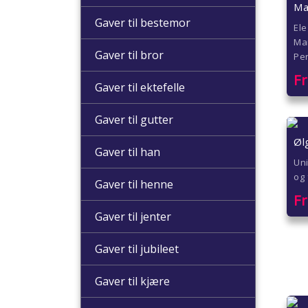
Ma
Gaver til bestemor
El
Man
Gaver til bror
Per
F
Gaver til ektefelle
Gaver til gutter
Øl
Gaver til han
Uni
og 
Gaver til henne
F
Gaver til jenter
Gaver til jubileet
Gaver til kjære