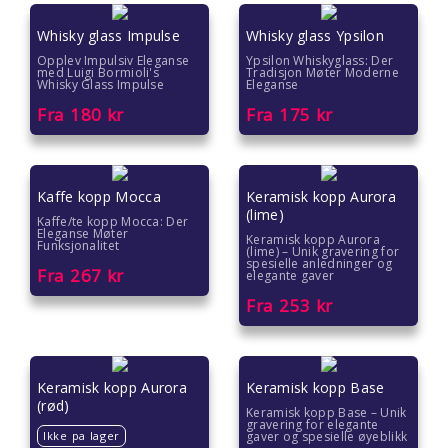
Whisky glass Impulse
Whisky glass Ypsilon
Opplev Impulsiv Eleganse
Ypsilon Whiskyglass: Der
med Luigi Bormioli's
Tradisjon Møter Moderne
Whisky Glass Impulse
Eleganse
Fra
180
kr
Fra
175
kr
Kaffe kopp Mocca
Keramisk kopp Aurora
(lime)
Kaffe/te kopp Mocca: Der
Eleganse Møter
Keramisk kopp Aurora
Funksjonalitet
(lime) – Unik gravering for
spesielle anledninger og
Fra
267
kr
elegante gaver
Fra
253
kr
Keramisk kopp Aurora
Keramisk kopp Base
(rød)
Keramisk kopp Base – Unik
gravering for elegante
Ikke pa lager
gaver og spesielle øyeblikk