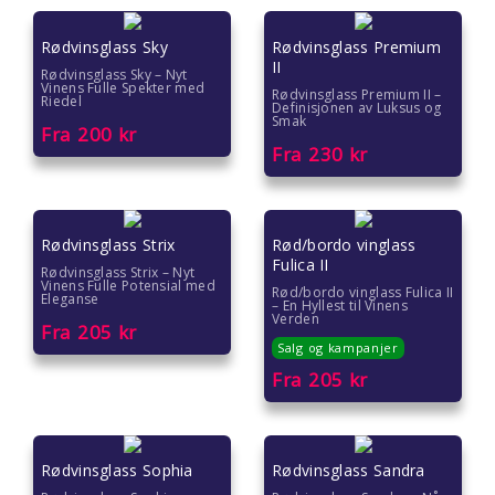
Gave under 200 kr
Rødvinsglass Sky
Rødvinsglass Premium
Hvordan pakke inn gave
II
Rødvinsglass Sky – Nyt
Vinens Fulle Spekter med
Rødvinsglass Premium II –
Riedel
Definisjonen av Luksus og
Smak
Fra
200
kr
Fra
230
kr
Rødvinsglass Strix
Rød/bordo vinglass
Fulica II
Rødvinsglass Strix – Nyt
Vinens Fulle Potensial med
Rød/bordo vinglass Fulica II
Eleganse
– En Hyllest til Vinens
Verden
Fra
205
kr
Salg og kampanjer
Fra
205
kr
Rødvinsglass Sophia
Rødvinsglass Sandra