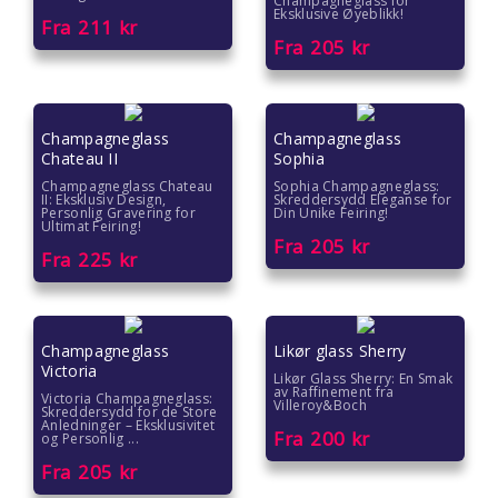
Champagneglass for
Eksklusive Øyeblikk!
Fra
211
kr
Fra
205
kr
Champagneglass
Champagneglass
Chateau II
Sophia
Champagneglass Chateau
Sophia Champagneglass:
II: Eksklusiv Design,
Skreddersydd Eleganse for
Personlig Gravering for
Din Unike Feiring!
Ultimat Feiring!
Fra
205
kr
Fra
225
kr
Champagneglass
Likør glass Sherry
Victoria
Likør Glass Sherry: En Smak
av Raffinement fra
Victoria Champagneglass:
Villeroy&Boch
Skreddersydd for de Store
Anledninger – Eksklusivitet
Fra
200
kr
og Personlig ...
Fra
205
kr