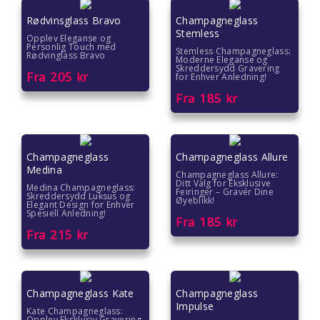
Rødvinsglass Bravo
Champagneglass
Stemless
Opplev Eleganse og
Personlig Touch med
Stemless Champagneglass:
Rødvinglass Bravo
Moderne Eleganse og
Skreddersydd Gravering
Fra
205
kr
for Enhver Anledning!
Fra
185
kr
Champagneglass
Champagneglass Allure
Medina
Champagneglass Allure:
Ditt Valg for Eksklusive
Medina Champagneglass:
Feiringer – Gravér Dine
Skreddersydd Luksus og
Øyeblikk!
Elegant Design for Enhver
Spesiell Anledning!
Fra
185
kr
Fra
215
kr
Champagneglass Kate
Champagneglass
Impulse
Kate Champagneglass:
Opplev Eksklusiv Gravering