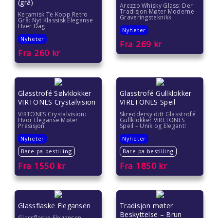
(grå)
Arezzo Whisky Glass: Der
Tradisjon Møter Moderne
Keramisk Te Kopp Retro
Graveringsteknikk
Grå: Nyt Klassisk Eleganse
Hver Dag
Nyheter
Nyheter
Fra
269
kr
Fra
260
kr
Glasstrofé Sølvklokker
Glasstrofé Gullklokker
VIRTONES Crystalvision
VIRETONES Speil
VIRTONES Crystalvision:
Skreddersy ditt Glasstrofé
Hvor Eleganse Møter
Gullklokker VIRETONES
Presisjon
Speil – Unik og Elegant!
Nyheter
Nyheter
Bare pa bestilling
Bare pa bestilling
Fra
1550
kr
Fra
1850
kr
Glassflaske Elegansen
Tradisjon møter
Beskyttelse – Brun
Glassflaske Elegansen –