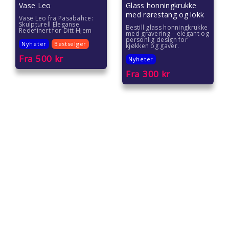
Vase Leo
Glass honningkrukke
med rørestang og lokk
Vase Leo fra Pasabahce:
Skulpturell Eleganse
Bestill glass honningkrukke
Redefinert for Ditt Hjem
med gravering – elegant og
personlig design for
Nyheter
Bestselger
kjøkken og gaver.
Fra
500
kr
Nyheter
Fra
300
kr