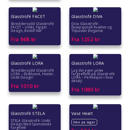
Glasstrofé FACET
Glasstrofé DIVA
Skreddersydd Glasstrofé
Diva Glasstrofé:
FACET – Unikt, Farget
Eksepsjonell Kvalitet og
Design, Bestill Nå!
Tilpasset Eleganse
Fra
968
kr
Fra
1252
kr
Glasstrofé LORA
Glasstrofé LORA
Skreddersydd Glasstrofé
Lag din egen unike
LORA – Eksklusivt, Haster,
fargeeffekt på Glasstrofé
Unikt Design!
LORA – Perfeksjon i hver
detalj!
Fra
1010
kr
Fra
1080
kr
Glasstrofé STELA
Vase Heart
STELA Glasstrofé: Unikt
Ikke pa lager
Design Med Spennende
Fargelek!