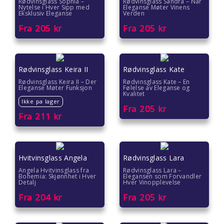
Rødvinsglass Sophia –
Rødvinsglass Sandra – Når
Nytelse i Hver Sipp med
Eleganse Møter Vinens
Eksklusiv Eleganse
Verden
Fra
205
kr
Fra
205
kr
Rødvinsglass Keira II
Rødvinsglass Kate
Rødvinsglass Keira II – Der
Rødvinsglass Kate – En
Eleganse Møter Funksjon
Følelse av Eleganse og
Kvalitet
Ikke pa lager
Fra
205
kr
Fra
211
kr
Hvitvinsglass Angela
Rødvinsglass Lara
Angela Hvitvinsglass fra
Rødvinsglass Lara –
Bohemia: Skjønnhet i Hver
Elegansen som Forvandler
Detalj
Hver Vinopplevelse
Fra
204
kr
Fra
205
kr