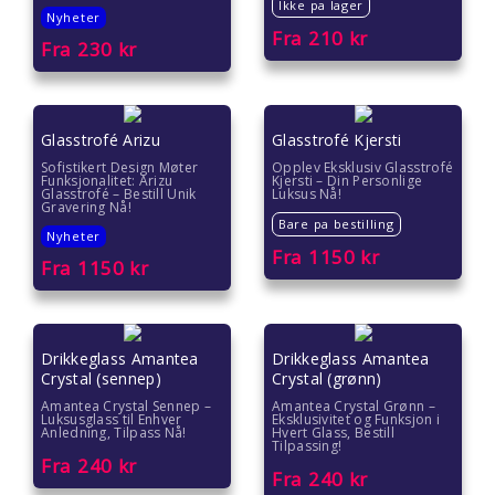
Ikke pa lager
Nyheter
Fra
210
kr
Fra
230
kr
Glasstrofé Arizu
Glasstrofé Kjersti
Sofistikert Design Møter
Opplev Eksklusiv Glasstrofé
Funksjonalitet: Arizu
Kjersti – Din Personlige
Glasstrofé – Bestill Unik
Luksus Nå!
Gravering Nå!
Bare pa bestilling
Nyheter
Fra
1150
kr
Fra
1150
kr
Drikkeglass Amantea
Drikkeglass Amantea
Crystal (sennep)
Crystal (grønn)
Amantea Crystal Sennep –
Amantea Crystal Grønn –
Luksusglass til Enhver
Eksklusivitet og Funksjon i
Anledning, Tilpass Nå!
Hvert Glass, Bestill
Tilpassing!
Fra
240
kr
Fra
240
kr