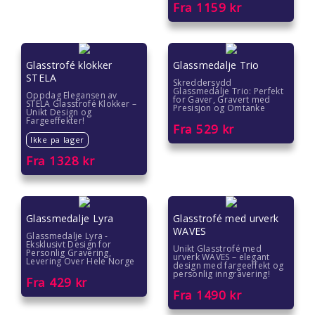
Fra
1159
kr
Glasstrofé klokker
Glassmedalje Trio
STELA
Skreddersydd
Glassmedalje Trio: Perfekt
Oppdag Elegansen av
for Gaver, Gravert med
STELA Glasstrofé Klokker –
Presisjon og Omtanke
Unikt Design og
Fargeeffekter!
Fra
529
kr
Ikke pa lager
Fra
1328
kr
Glassmedalje Lyra
Glasstrofé med urverk
WAVES
Glassmedalje Lyra -
Eksklusivt Design for
Unikt Glasstrofé med
Personlig Gravering,
urverk WAVES – elegant
Levering Over Hele Norge
design med fargeeffekt og
personlig inngravering!
Fra
429
kr
Fra
1490
kr