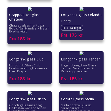
Grappa/Likør glass
Longdrink glass Orlando
Chateau
Libbey
Chateau glass fra Kosta
Ikke pa lager
Boda: Når Håndverk Møter
Eksklusivitet
Fra
175
kr
Fra
185
kr
Longdrink glass Club
Longdrink glass Tender
Longdrink Glass Club:
Elegant Longdrink Glass
Eksklusivitet og Eleganse i
Tender: Skreddersy Din
Hver Dråpe
Drikkeopplevelse
Fra
185
kr
Fra
185
kr
Longdrink glass Disco
Cocktail glass Stella
Oppdag Elegansen og
Stella Cocktail Glass:
Unikheten ved Longdrink
Skreddersy Din