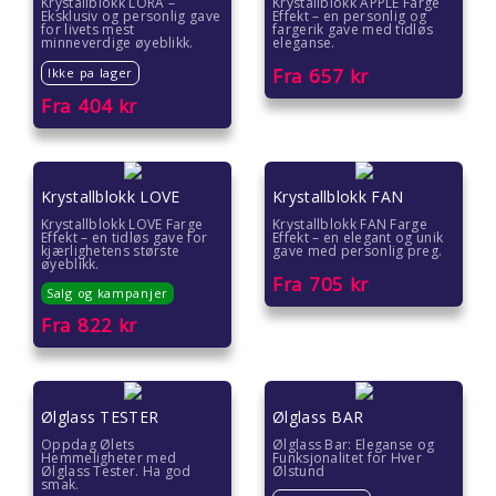
Krystallblokk LORA –
Krystallblokk APPLE Farge
Eksklusiv og personlig gave
Effekt – en personlig og
for livets mest
fargerik gave med tidløs
minneverdige øyeblikk.
eleganse.
Fra
657
kr
Ikke pa lager
Fra
404
kr
Krystallblokk LOVE
Krystallblokk FAN
Krystallblokk LOVE Farge
Krystallblokk FAN Farge
Effekt – en tidløs gave for
Effekt – en elegant og unik
kjærlighetens største
gave med personlig preg.
øyeblikk.
Fra
705
kr
Salg og kampanjer
Fra
822
kr
Ølglass TESTER
Ølglass BAR
Oppdag Ølets
Ølglass Bar: Eleganse og
Hemmeligheter med
Funksjonalitet for Hver
Ølglass Tester. Ha god
Ølstund
smak.