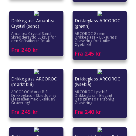
Drikkeglass Amantea
Drikkeglass ARCOROC
Crystal (sand)
(grønn)
Amantea Crystal Sand –
ARCOROC Grønn
Skreddersydd Luksus for
Drikkeglass – Luksuriøs
den Sofistikerte Smak
Gravering for Unike
Øyeblikk!
Fra
240
kr
Fra
245
kr
Drikkeglass ARCOROC
Drikkeglass ARCOROC
(mørkt blå)
(lyseblå)
ARCOROC Mørkt Blå
ARCOROC Lyseblå
Drikkeglass – Skreddersy
Drikkeglass – Elegant
Elegansen med Eksklusiv
Design med Personlig
Gravering!
Gravering!
Fra
245
kr
Fra
240
kr