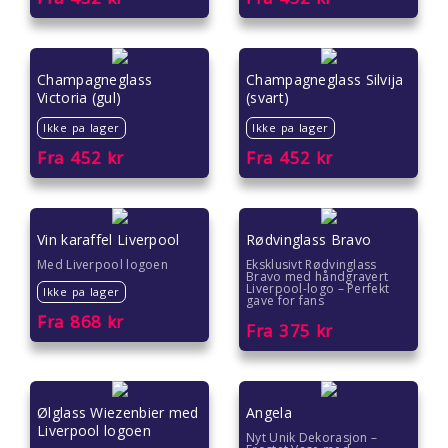
Gaver til kvinner
Gaver til lærere
Champagneglass
Champagneglass Silvija
Victoria (gul)
(svart)
Gaver til mamma
Ikke pa lager
Ikke pa lager
Fra
452
kr
Fra
452
kr
Gaver til menn
Gaver til pappa
Vin karaffel Liverpool
Rødvinglass Bravo
Gaver til pedagoger
Med Liverpool logoen
Eksklusivt Rødvinglass
Bravo med håndgravert
Liverpool-logo – Perfekt
Ikke pa lager
gave for fans
Gaver til samarbeidspartnere
Fra
868
kr
Fra
375
kr
Gaver til søstre
Gaver til tanter
Ølglass Wiezenbier med
Angela
Liverpool logoen
Nyt Unik Dekorasjon –