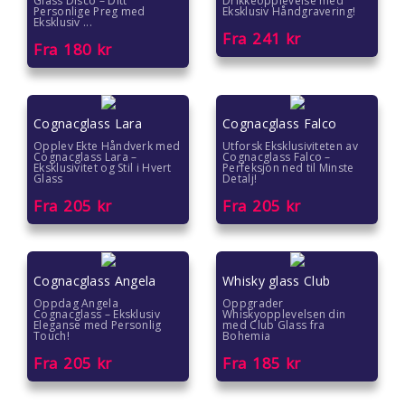
Glass Disco – Ditt
Drikkeopplevelse med
Personlige Preg med
Eksklusiv Håndgravering!
Eksklusiv ...
Fra
241
kr
Fra
180
kr
Cognacglass Lara
Cognacglass Falco
Opplev Ekte Håndverk med
Utforsk Eksklusiviteten av
Cognacglass Lara –
Cognacglass Falco –
Eksklusivitet og Stil i Hvert
Perfeksjon ned til Minste
Glass
Detalj!
Fra
205
kr
Fra
205
kr
Cognacglass Angela
Whisky glass Club
Oppdag Angela
Oppgrader
Cognacglass – Eksklusiv
Whiskyopplevelsen din
Eleganse med Personlig
med Club Glass fra
Touch!
Bohemia
Fra
205
kr
Fra
185
kr