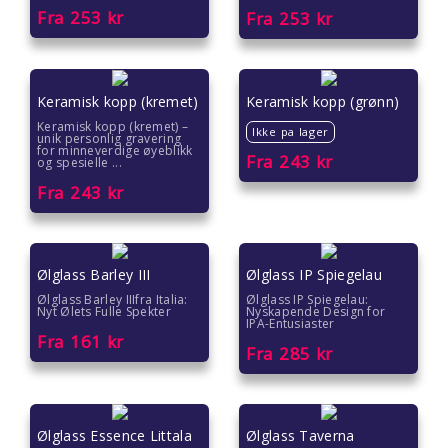
Fra
253
kr
Fra
253
kr
Keramisk kopp (kremet)
Keramisk kopp (grønn)
Keramisk kopp (kremet) –
Ikke pa lager
unik personlig gravering
for minneverdige øyeblikk
Fra
243
kr
og spesielle ...
Fra
243
kr
Ølglass Barley III
Ølglass IP Spiegelau
Ølglass Barley IIIfra Italia:
Ølglass IP Spiegelau:
Nyt Ølets Fulle Spekter
Nyskapende Design for
IPA-Entusiaster
Fra
161
kr
Fra
285
kr
Ølglass Essence Littala
Ølglass Taverna