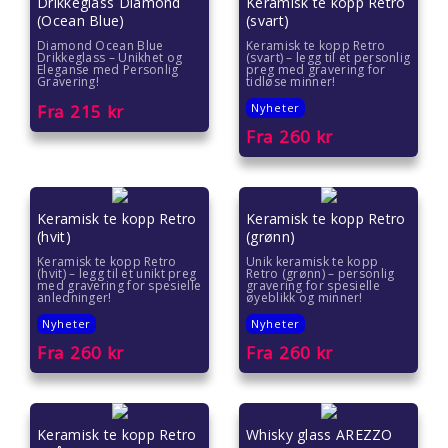
Drikkeglass Diamond
Keramisk te kopp Retro
(Ocean Blue)
(svart)
Diamond Ocean Blue
Keramisk te kopp Retro
Drikkeglass – Unikhet og
(svart) – legg til et personlig
Eleganse med Personlig
preg med gravering for
Gravering!
tidløse minner!
Fra
215
kr
Nyheter
Fra
260
kr
Keramisk te kopp Retro
Keramisk te kopp Retro
(hvit)
(grønn)
Keramisk te kopp Retro
Unik keramisk te kopp
(hvit) – legg til et unikt preg
Retro (grønn) – personlig
med gravering for spesielle
gravering for spesielle
anledninger!
øyeblikk og minner!
Nyheter
Nyheter
Fra
260
kr
Fra
260
kr
Keramisk te kopp Retro
Whisky glass AREZZO