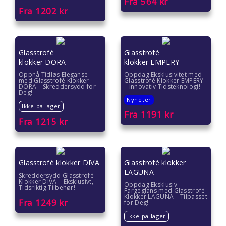
Fra
564
kr
Fra
1202
kr
Glasstrofé
Glasstrofé
klokker DORA
klokker EMPERY
Oppnå Tidløs Eleganse
Oppdag Eksklusivitet med
med Glasstrofé Klokker
Glasstrofé Klokker EMPERY
DORA – Skreddersydd for
– Innovativ Tidsteknologi!
Deg!
Nyheter
Ikke pa lager
Fra
1191
kr
Fra
1215
kr
Glasstrofé klokker DIVA
Glasstrofé klokker
LAGUNA
Skreddersydd Glasstrofé
Klokker DIVA – Eksklusivt,
Oppdag Eksklusiv
Tidsriktig Tilbehør!
Fargeglans med Glasstrofé
Klokker LAGUNA – Tilpasset
Fra
1249
kr
for Deg!
Ikke pa lager