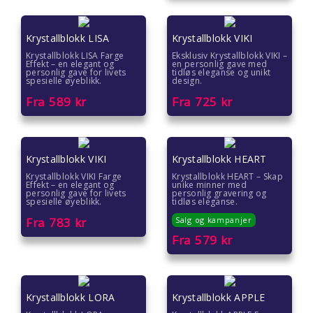
Krystallblokk LISA
Krystallblokk VIKI
Krystallblokk LISA Farge
Eksklusiv Krystallblokk VIKI –
Effekt – en elegant og
en personlig gave med
personlig gave for livets
tidløs eleganse og unikt
spesielle øyeblikk.
design.
Fra
589
kr
Fra
725
kr
Krystallblokk VIKI
Krystallblokk HEART
Krystallblokk VIKI Farge
Krystallblokk HEART – Skap
Effekt – en elegant og
unike minner med
personlig gave for livets
personlig gravering og
spesielle øyeblikk.
tidløs eleganse.
Fra
783
kr
Salg og kampanjer
Fra
579
kr
Krystallblokk LORA
Krystallblokk APPLE