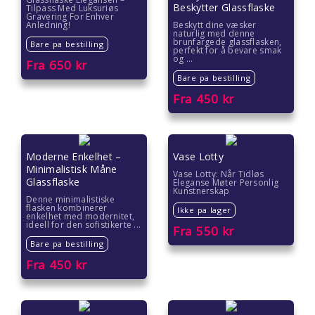
Beskytter Glassflaske
Tilpass Med Luksuriøs
Gravering For Enhver
Anledning!
Beskytt dine væsker
naturlig med denne
brunfargede glassflasken,
Bare pa bestilling
perfekt for å bevare smak
og ...
Fra
650
kr
Bare pa bestilling
Fra
450
kr
Moderne Enkelhet –
Vase Lotty
Minimalistisk Måne
Vase Lotty: Når Tidløs
Glassflaske
Eleganse Møter Personlig
Kunstnerskap
Denne minimalistiske
flasken kombinerer
Ikke pa lager
enkelhet med modernitet,
ideell for den sofistikerte ...
Fra
550
kr
Bare pa bestilling
Fra
450
kr