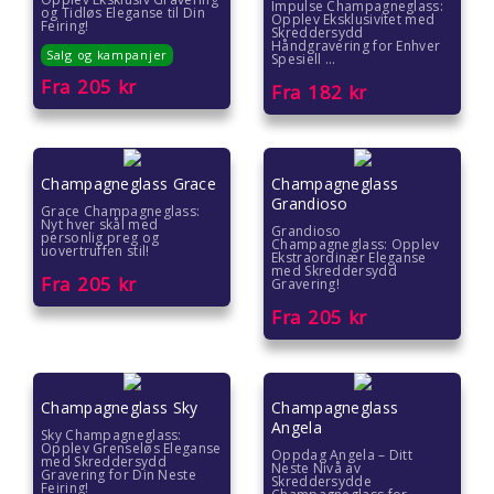
Impulse Champagneglass:
og Tidløs Eleganse til Din
Opplev Eksklusivitet med
Feiring!
Skreddersydd
Håndgravering for Enhver
Salg og kampanjer
Spesiell ...
Fra
205
kr
Fra
182
kr
Champagneglass Grace
Champagneglass
Grandioso
Grace Champagneglass:
Nyt hver skål med
Grandioso
personlig preg og
Champagneglass: Opplev
uovertruffen stil!
Ekstraordinær Eleganse
med Skreddersydd
Fra
205
kr
Gravering!
Fra
205
kr
Champagneglass Sky
Champagneglass
Angela
Sky Champagneglass:
Opplev Grenseløs Eleganse
Oppdag Angela – Ditt
med Skreddersydd
Neste Nivå av
Gravering for Din Neste
Skreddersydde
Feiring!