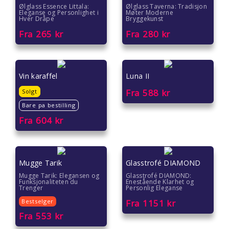
Ølglass Essence Littala:
Ølglass Taverna: Tradisjon
Eleganse og Personlighet i
Møter Moderne
Hver Dråpe
Bryggekunst
Fra
265
kr
Fra
280
kr
Vin karaffel
Luna II
Fra
588
kr
Solgt
Bare pa bestilling
Fra
604
kr
Mugge Tarik
Glasstrofé DIAMOND
Mugge Tarik: Elegansen og
Glasstrofé DIAMOND:
Funksjonaliteten du
Enestående Klarhet og
Trenger
Personlig Eleganse
Bestselger
Fra
1151
kr
Fra
553
kr