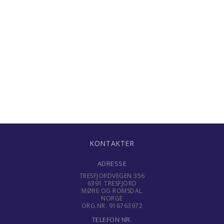
KONTAKTER
ADRESSE
TRESFJORDVEGEN 356
6391 TRESFJORD
MØRE OG ROMSDAL
NORGE
ORG.NR. 916763972
TELEFON NR.