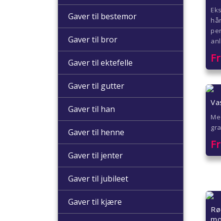
Eks
Gaver til bestemor
hå
per
Gaver til bror
an
F
Gaver til ektefelle
Gaver til gutter
Va
Gaver til han
Med
gra
Gaver til henne
F
Gaver til jenter
Gaver til jubileet
Gaver til kjære
Rø
mo