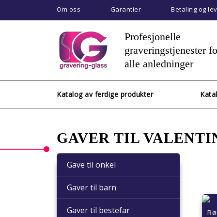
Om oss
Garantier
Betaling og le
Profesjonelle
graveringstjenester fo
alle anledninger
Katalog av ferdige produkter
Kata
GAVER TIL VALENTI
Gave til onkel
Gaver til barn
Gaver til bestefar
Rø