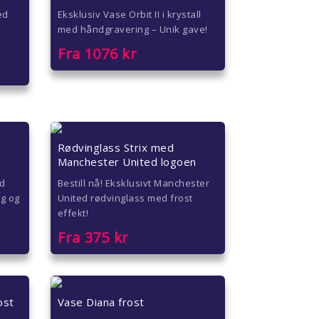
ed
Eksklusiv Vase Orbit II i krystall
med håndgravering – Unik gave!
Fra
1076
kr
Rødvinglass Strix med
Manchester United logoen
ed
Bestill nå! Eksklusivt Manchester
ng og
United rødvinglass med frost
effekt!
Fra
375
kr
ost
Vase Diana frost