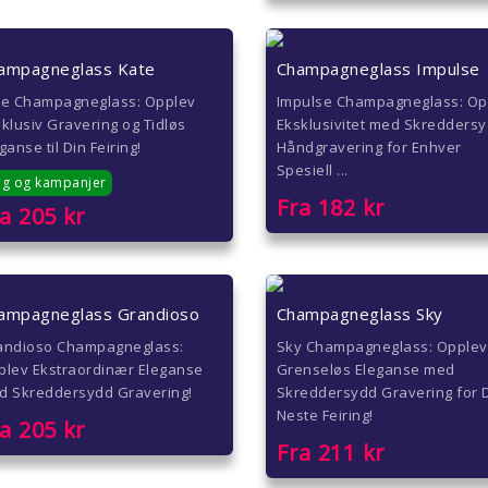
ampagneglass Kate
Champagneglass Impulse
te Champagneglass: Opplev
Impulse Champagneglass: Op
klusiv Gravering og Tidløs
Eksklusivitet med Skredders
ganse til Din Feiring!
Håndgravering for Enhver
Spesiell ...
lg og kampanjer
Fra
182
kr
ra
205
kr
ampagneglass Grandioso
Champagneglass Sky
andioso Champagneglass:
Sky Champagneglass: Opplev
plev Ekstraordinær Eleganse
Grenseløs Eleganse med
d Skreddersydd Gravering!
Skreddersydd Gravering for 
Neste Feiring!
ra
205
kr
Fra
211
kr