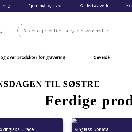
vering
Spørsmål og svar
Galleri av verk
Ko
r
log over produkter for gravering
Gaveidé
NSDAGEN TIL SØSTRE
Ferdige pro
dvinglass Grace
Vinglass Sonata