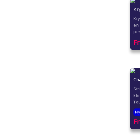
Kr
Kry
en 
per
F
Ch
St
Ele
Tou
Ny
F