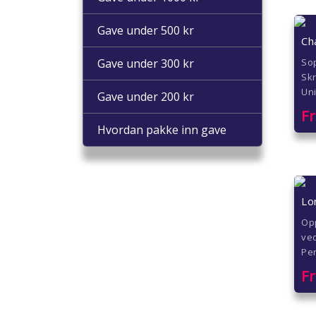
Gave under 500 kr
Ch
So
Gave under 300 kr
Sk
Uni
Gave under 200 kr
F
Hvordan pakke inn gave
Lo
Op
ved
Per
F