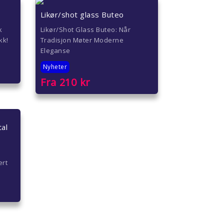
Likør/shot glass Buteo
k
Likør/Shot Glass Buteo: Når
kk!
Tradisjon Møter Moderne
Eleganse
Nyheter
Fra
210
kr
al
ert