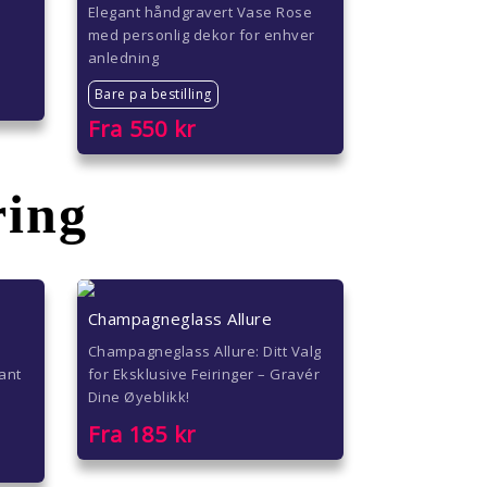
Elegant håndgravert Vase Rose
med personlig dekor for enhver
anledning
Bare pa bestilling
Fra
550
kr
ring
Champagneglass Allure
Champagneglass Allure: Ditt Valg
ant
for Eksklusive Feiringer – Gravér
Dine Øyeblikk!
Fra
185
kr