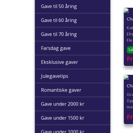
Gave til 50 åring
Ch
Gave til 60 åring
Ka
Gave til 70 åring
Eks
Ele
Farsdag gave
Sa
F
Eksklusive gaver
Julegavetips
Ch
Romantiske gaver
Gr
Op
Gave under 2000 kr
me
F
Gave under 1500 kr
Gave under 1000 kr