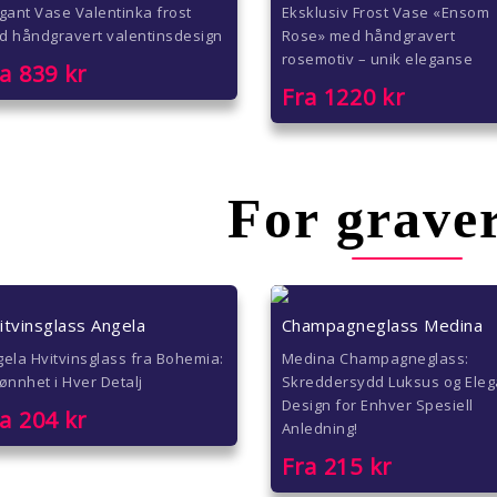
gant Vase Valentinka frost
Eksklusiv Frost Vase «Ensom
d håndgravert valentinsdesign
Rose» med håndgravert
rosemotiv – unik eleganse
ra
839
kr
Fra
1220
kr
For grave
itvinsglass Angela
Champagneglass Medina
ela Hvitvinsglass fra Bohemia:
Medina Champagneglass:
ønnhet i Hver Detalj
Skreddersydd Luksus og Eleg
Design for Enhver Spesiell
ra
204
kr
Anledning!
Fra
215
kr