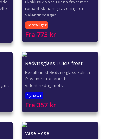
ydde
Eksklusiv Vase Diana frost med
elle
romantisk håndgravering for
Valentinsdagen
Bestselger
Fra
773
kr
Rødvinsglass Fulicia frost
Bestill unikt Rødvinsglass Fulicia
frost med romantisk
egant
valentinsdag-motiv
Nyheter
Fra
357
kr
Vase Rose