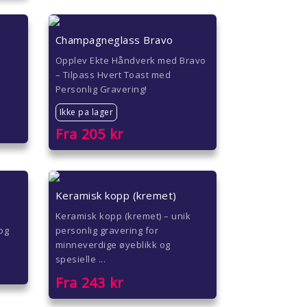
Champagneglass Bravo
Opplev Ekte Håndverk med Bravo
– Tilpass Hvert Toast med
g
Personlig Gravering!
Ikke pa lager
Fra
205
kr
Keramisk kopp (kremet)
Keramisk kopp (kremet) – unik
 og
personlig gravering for
minneverdige øyeblikk og
spesielle ...
Fra
243
kr