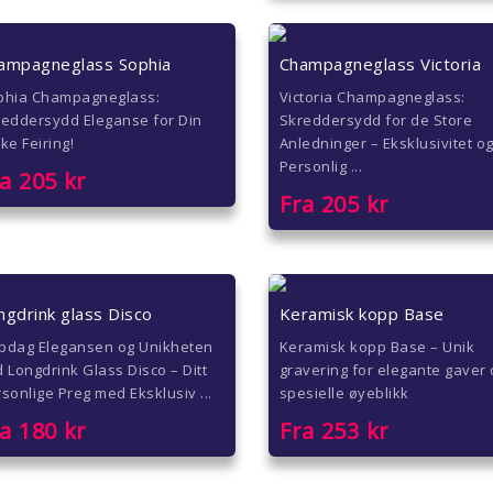
ampagneglass Sophia
Champagneglass Victoria
phia Champagneglass:
Victoria Champagneglass:
reddersydd Eleganse for Din
Skreddersydd for de Store
ke Feiring!
Anledninger – Eksklusivitet o
Personlig ...
ra
205
kr
Fra
205
kr
ngdrink glass Disco
Keramisk kopp Base
pdag Elegansen og Unikheten
Keramisk kopp Base – Unik
 Longdrink Glass Disco – Ditt
gravering for elegante gaver
sonlige Preg med Eksklusiv ...
spesielle øyeblikk
ra
180
kr
Fra
253
kr