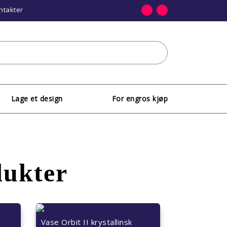
ntakter
Lage et design
For engros kjøp
dukter
Vase Orbit II krystallinsk