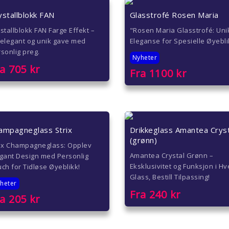
ystallblokk FAN
Glasstrofé Rosen Maria
stallblokk FAN Farge Effekt –
"Rosen Maria Glasstrofé: Uni
elegant og unik gave med
Eleganse for Spesielle Øyebli
sonlig preg.
Nyheter
ra
705
kr
Fra
1100
kr
ampagneglass Strix
Drikkeglass Amantea Cryst
(grønn)
rix Champagneglass: Opplev
Amantea Crystal Grønn –
gant Design med Personlig
Eksklusivitet og Funksjon i Hv
ch for Tidløse Øyeblikk!
Glass, Bestill Tilpassing!
heter
Fra
240
kr
ra
205
kr