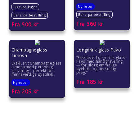
Nyheter
Ikke pa lager
Bare pa bestilling
Bare pa bestilling
Fra
360
kr
Fra
500
kr
Champagneglass
Longdrink glass Pavo
Limosa
“Eksklusivt Longdrink glass
Pavo med håndgravering
Eksklusivt Champagneglass
— for uforglemmelige
Limosa med personlig
øyeblikk og personlig
gravering – perfekt for
preg.”
minneverdige øyeblikk
Fra
185
kr
Nyheter
Fra
205
kr