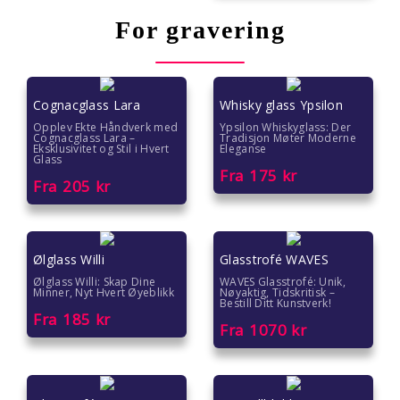
For gravering
Cognacglass Lara
Whisky glass Ypsilon
Opplev Ekte Håndverk med
Ypsilon Whiskyglass: Der
Cognacglass Lara –
Tradisjon Møter Moderne
Eksklusivitet og Stil i Hvert
Eleganse
Glass
Fra
175
kr
Fra
205
kr
Ølglass Willi
Glasstrofé WAVES
Ølglass Willi: Skap Dine
WAVES Glasstrofé: Unik,
Minner, Nyt Hvert Øyeblikk
Nøyaktig, Tidskritisk –
Bestill Ditt Kunstverk!
Fra
185
kr
Fra
1070
kr