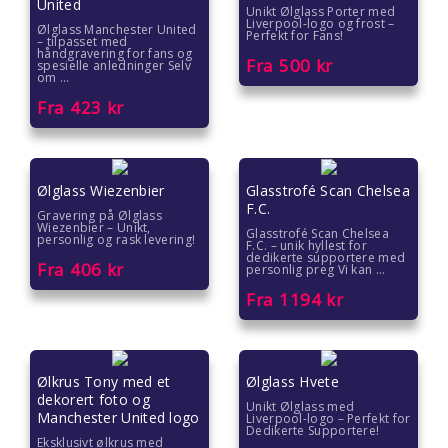
United
Gaver til ungdom
Unikt Ølglass Porter med
Liverpool-logo og frost –
Ølglass Manchester United
Perfekt for Fans!
– tilpasset med
Gaver til veileder
håndgravering for fans og
Fra
500
kr
spesielle anledninger Selv
om ...
Gaver til venner
Fra
423
kr
Gave til 18 åring
Ølglass Wiezenbier
Glasstrofé Scan Chelsea
Gave til 20 åring
F.C.
Gravering på Ølglass
Wiezenbier – Unikt,
Glasstrofé Scan Chelsea
personlig og rask levering!
Gave til 30 åring
F.C. – unik hyllest for
dedikerte supportere med
Fra
406
kr
personlig preg Vi kan ...
Gave til 40 åring
Fra
1194
kr
Gave til 50 åring
Gave til 60 åring
Ølkrus Tony med et
Ølglass Hvete
dekorert foto og
Unikt Ølglass med
Manchester United logo
Liverpool-logo – Perfekt for
Gave til 70 åring
Dedikerte Supportere!
Eksklusivt ølkrus med