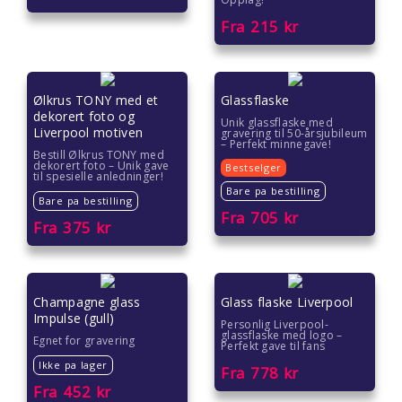
Gaver til ektefelle
Fra
215
kr
Gaver til gutter
Gaver til han
Ølkrus TONY med et
Glassflaske
dekorert foto og
Unik glassflaske med
Liverpool motiven
Gaver til henne
gravering til 50-årsjubileum
– Perfekt minnegave!
Bestill Ølkrus TONY med
dekorert foto – Unik gave
Bestselger
Gaver til jenter
til spesielle anledninger!
Bare pa bestilling
Bare pa bestilling
Fra
705
kr
Gaver til jubileet
Fra
375
kr
Gaver til kjære
Champagne glass
Glass flaske Liverpool
Gaver til kolleger
Impulse (gull)
Personlig Liverpool-
glassflaske med logo –
Egnet for gravering
Gaver til kona
Perfekt gave til fans
Ikke pa lager
Fra
778
kr
Gaver til kundene
Fra
452
kr