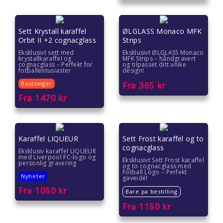
Gave under 200 kr
Hvordan pakke inn gave
Sett Krystall karaffel
ØLGLASS Monaco MFK
Orbit II +2 cognacglass
Strips
Eksklusivt sett med
Eksklusivt ØLGLASS Monaco
krystallkaraffel og
MFK Strips – håndgravert
cognacglass – Perfekt for
og tilpasset ditt unike
fotballentusiaster
design!
Bestselger
Fra
365
kr
Fra
1470
kr
Karaffel LIQUEUR
Sett Frost karaffel og to
cognacglass
Eksklusiv karaffel LIQUEUR
med Liverpool FC-logo og
Eksklusivt Sett Frost karaffel
personlig gravering
og to cognacglass med
Fotball Logo – Perfekt
Nyheter
gaveidé!
Fra
1050
kr
Bare pa bestilling
Fra
1150
kr