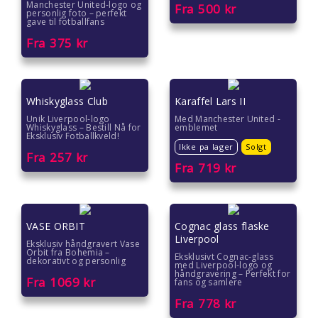
Manchester United-logo og
Fra
500
kr
personlig foto – perfekt
Farsdag gave
gave til fotballfans
Fra
375
kr
Eksklusive gaver
Julegavetips
Whiskyglass Club
Karaffel Lars II
Romantiske gaver
Unik Liverpool-logo
Med Manchester United -
Whiskyglass – Bestill Nå for
emblemet
Eksklusiv Fotballkveld!
Ikke pa lager
Solgt
Gave under 2000 kr
Fra
257
kr
Fra
719
kr
Gave under 1500 kr
Gave under 1000 kr
VASE ORBIT
Cognac glass flaske
Liverpool
Eksklusiv håndgravert Vase
Gave under 500 kr
Orbit fra Bohemia –
Eksklusivt Cognac-glass
dekorativt og personlig
med Liverpool-logo og
håndgravering – Perfekt for
Fra
1069
kr
fans og samlere
Gave under 300 kr
Fra
778
kr