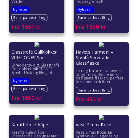
Verden
Tidsbegrenset!
Nyheter
Nyheter
Bare pa bestilling
Bare pa bestilling
Fra
1550
kr
Fra
1850
kr
Glasstrofé Gullklokker
Havets Harmoni –
VIRETONES Speil
Sjøblå Serenade
Glassflaske
Skreddersy ditt Glasstrofé
Gullklokker VIRETONES
La deg forføre av havets
Speil – Unik og Elegant!
farger med denne unikt
designete flasken, perfekt
Nyheter
for sommerdrikker.
Bare pa bestilling
Bare pa bestilling
Fra
1850
kr
Fra
450
kr
Karaffelkuledråpe
Vase Simax Rose
Karaffelkuledråpe:
Vase Simax Rose: En
Enestående Design Møter
Symfoni av Eleganse og