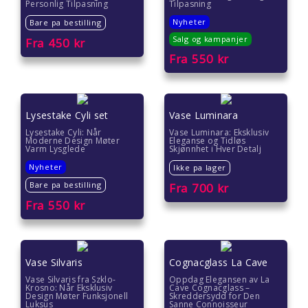
Personlig Tilpasning
Tilpasning
Nyheter
Bare pa bestilling
Salg og kampanjer
Fra
450
kr
Fra
550
kr
Lysestake Cyli set
Vase Luminara
Lysestake Cyli: Når
Vase Luminara: Eksklusiv
Moderne Design Møter
Eleganse og Tidløs
Varm Lysglede
Skjønnhet i Hver Detalj
Nyheter
Ikke pa lager
Bare pa bestilling
Fra
700
kr
Fra
550
kr
Vase Silvaris
Cognacglass La Cave
Vase Silvaris fra Szklo-
Oppdag Elegansen av La
Krosno: Når Eksklusiv
Cave Cognacglass –
Design Møter Funksjonell
Skreddersydd for Den
Luksus
Sanne Connoisseur