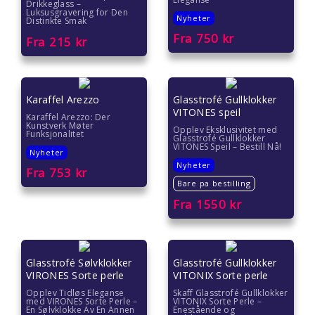
Drikkeglass –
Luksusgravering for Den
Nyheter
Distinkte Smak
Fra
750
kr
Fra
215
kr
Karaffel Arezzo
Glasstrofé Gullklokker
VITONES speil
Karaffel Arezzo: Der
Kunstverk Møter
Opplev Eksklusivitet med
Funksjonalitet
Glasstrofé Gullklokker
VITONES Speil – Bestill Nå!
Nyheter
Nyheter
Fra
753
kr
Bare pa bestilling
Fra
1550
kr
Glasstrofé Sølvklokker
Glasstrofé Gullklokker
VIRONES Sorte perle
VITONIX Sorte perle
Opplev Tidløs Eleganse
Skaff Glasstrofé Gullklokker
med VIRONES Sorte Perle –
VITONIX Sorte Perle –
En Sølvklokke Av En Annen
Enestående og