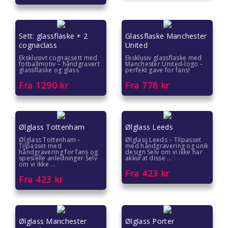
Gaver til kvinner
Sett: glassflaske + 2
Glassflaske Manchester
Gaver til lærere
cognaclass
United
Eksklusivt cognacsett med
Eksklusiv glassflaske med
Gaver til mamma
fotballmotiv – håndgravert
Manchester United-logo –
glassflaske og glass
perfekt gave for fans!
Fra
1290
kr
Fra
778
kr
Gaver til menn
Gaver til pappa
Ølglass Tottenham
Ølglass Leeds
Gaver til pedagoger
Ølglass Tottenham –
Ølglass Leeds – Tilpasset
Tilpasset med
med håndgravering og unik
håndgravering for fans og
design Selv om vi ikke har
spesielle anledninger Selv
akkurat disse ...
Gaver til samarbeidspartnere
om vi ikke ...
Fra
423
kr
Fra
423
kr
Gaver til søstre
Gaver til tanter
Ølglass Manchester
Ølglass Porter