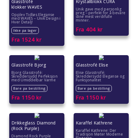
Glasstrofé
Krystallblokk CURA
klokker WAVES
Unik gave med personlig
preg – perfekt for å bevare
Opplev Tidløs Eleganse
dine mest verdifulle
med WAVES – Unik Design i
minner.
Hver Detalj!
Fra
404
kr
Ikke pa lager
Fra
1524
kr
Glasstrofé Bjorg
Glasstrofé Elise
Bjorg Glasstrofé:
Elise Glasstrofé:
Skreddersydd Perfeksjon
Skreddersydd Eleganse og
med Umiddelbar Varme
Funksjonalitet
Bare pa bestilling
Bare pa bestilling
Fra
1150
kr
Fra
1150
kr
Drikkeglass Diamond
Karaffel Kathrene
(Rock Purple)
Karaffel Kathrene: Der
Tradisjon Møter Moderne
Diamond Rock Purple
Eleganse