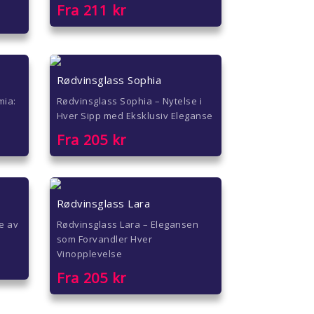
Fra
211
kr
Rødvinsglass Sophia
mia:
Rødvinsglass Sophia – Nytelse i
Hver Sipp med Eksklusiv Eleganse
Fra
205
kr
Rødvinsglass Lara
e av
Rødvinsglass Lara – Elegansen
som Forvandler Hver
Vinopplevelse
Fra
205
kr