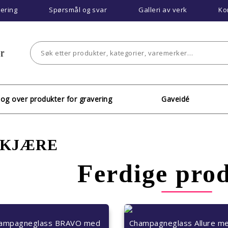
vering
Spørsmål og svar
Galleri av verk
Ko
r
log over produkter for gravering
Gaveidé
 KJÆRE
Ferdige pro
ampagneglass BRAVO med
Champagneglass Allure m