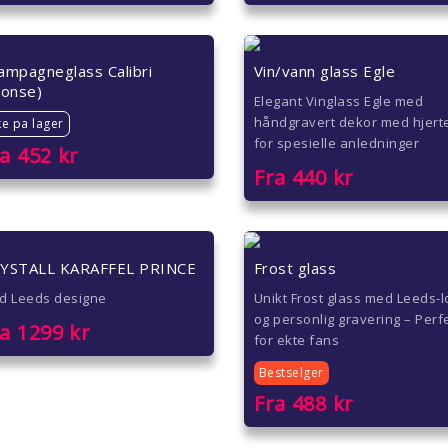
ampagneglass Calibri
Vin/vann glass Egle
ronse)
Elegant Vinglass Egle med
håndgravert dekor med hjert
ke pa lager
for spesielle anledninger
ra
452
kr
Fra
440
kr
YSTALL KARAFFEL PRINCE
Frost glass
d Leeds designe
Unikt Frost glass med Leeds-
og personlig gravering – Perf
ra
1299
kr
for ekte fans
Bestselger
Fra
488
kr