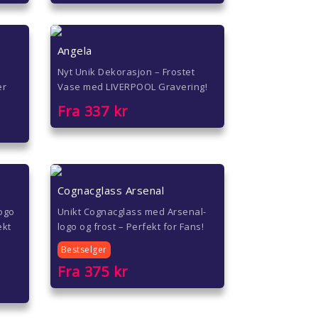
Angela
Nyt Unik Dekorasjon – Frostet
er
Vase med LIVERPOOL Gravering!
Fra
337
kr
Cognacglass Arsenal
logo
Unikt Cognacglass med Arsenal-
ekt
logo og frost – Perfekt for Fans!
Bestselger
Fra
375
kr