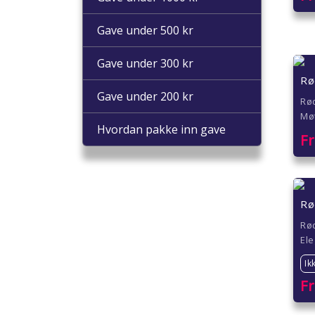
Gave under 500 kr
Gave under 300 kr
Rø
Gave under 200 kr
Rød
Mø
Hvordan pakke inn gave
F
Rø
Rød
El
Ik
F