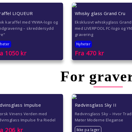
raffel LIQUEUR
Whisky glass Grand Cru
nik karaffel med YNWA-logo og
Eksklusivt whiskyglass Grand
ndgravering – skreddersydd
med LIVERPOOL FC-logo og Y
ve"
gravering
heter
Nyheter
ra
1050
kr
Fra
470
kr
For grave
dvinsglass Impulse
Rødvinsglass Sky II
forsk Vinens Verden med
Rødvinsglass Sky – Hvor Trad
vinsglass Impulse fra Riedel
Møter Moderne Eleganse
ra
206
kr
Ikke pa lager