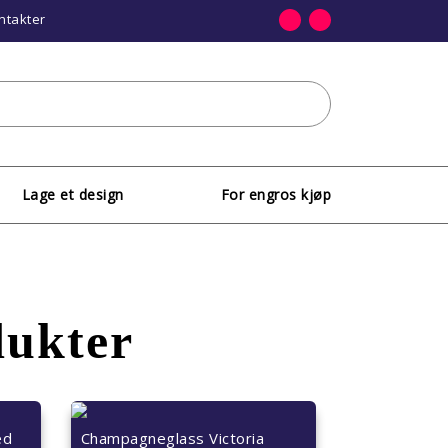
ntakter
Lage et design
For engros kjøp
dukter
ed
Champagneglass Victoria