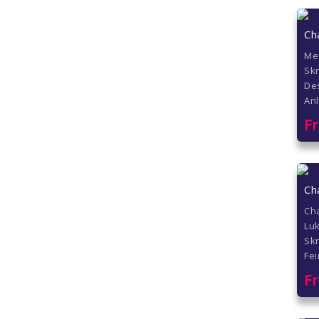
Ch
Me
Sk
Des
Anl
F
Ch
Ch
Luk
Skr
Fei
F