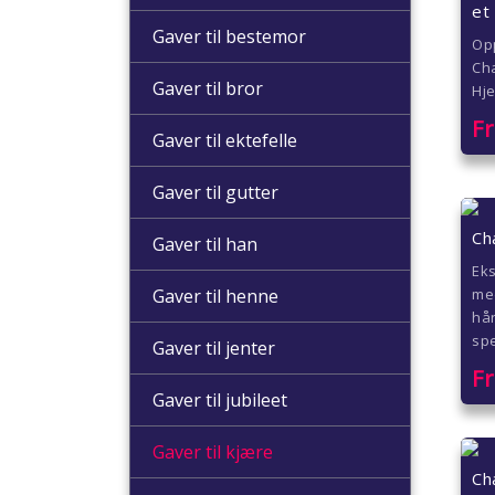
et
Gaver til bestemor
Op
Ch
Gaver til bror
Hje
F
Gaver til ektefelle
Gaver til gutter
Ch
Gaver til han
Ek
Gaver til henne
med
hån
spe
Gaver til jenter
F
Gaver til jubileet
Gaver til kjære
Ch