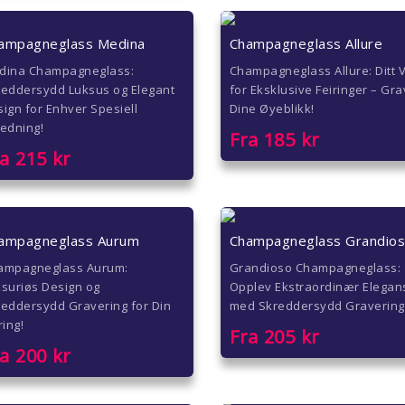
ampagneglass Medina
Champagneglass Allure
dina Champagneglass:
Champagneglass Allure: Ditt 
reddersydd Luksus og Elegant
for Eksklusive Feiringer – Gr
ign for Enhver Spesiell
Dine Øyeblikk!
edning!
Fra
185
kr
ra
215
kr
ampagneglass Aurum
Champagneglass Grandio
ampagneglass Aurum:
Grandioso Champagneglass:
suriøs Design og
Opplev Ekstraordinær Elegan
eddersydd Gravering for Din
med Skreddersydd Gravering
ring!
Fra
205
kr
ra
200
kr