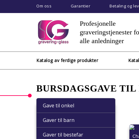
Om oss
Garantier
Betaling og le
Profesjonelle
graveringstjenester fo
alle anledninger
Katalog av ferdige produkter
Kata
BURSDAGSGAVE TIL
Gave til onkel
Gaver til barn
Gaver til bestefar
Ch