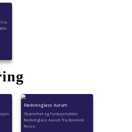
 Cru
NWA-
ring
Rødvinsglass Aurum
isjon
Skjønnhet og Funksjonalitet:
Rødvinglass Aurum fra Bormioli
Rocco