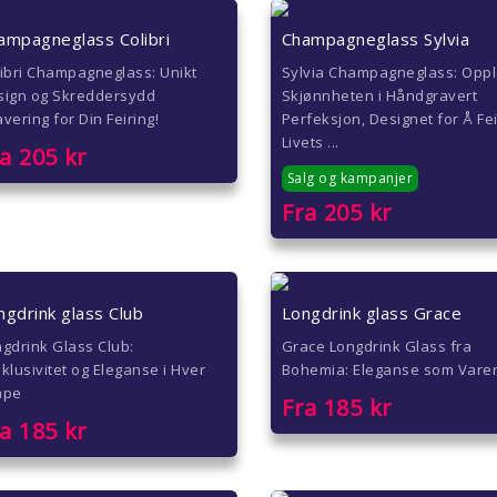
ampagneglass Colibri
Champagneglass Sylvia
ibri Champagneglass: Unikt
Sylvia Champagneglass: Opp
sign og Skreddersydd
Skjønnheten i Håndgravert
vering for Din Feiring!
Perfeksjon, Designet for Å Fe
Livets ...
ra
205
kr
Salg og kampanjer
Fra
205
kr
ngdrink glass Club
Longdrink glass Grace
gdrink Glass Club:
Grace Longdrink Glass fra
klusivitet og Eleganse i Hver
Bohemia: Eleganse som Vare
åpe
Fra
185
kr
ra
185
kr