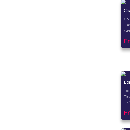
Ch
Col
De
Gra
F
Lo
Lon
Eks
Dr
F