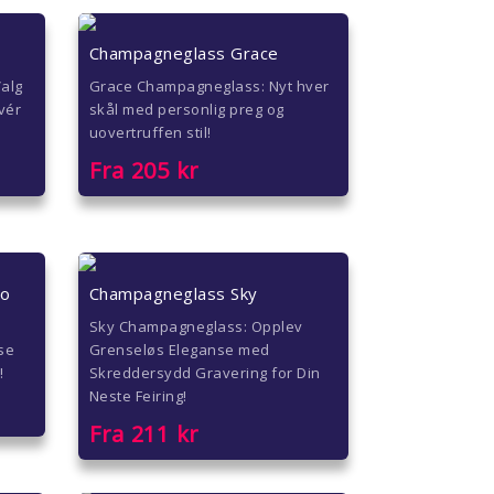
Champagneglass Grace
Valg
Grace Champagneglass: Nyt hver
avér
skål med personlig preg og
uovertruffen stil!
Fra
205
kr
so
Champagneglass Sky
Sky Champagneglass: Opplev
se
Grenseløs Eleganse med
!
Skreddersydd Gravering for Din
Neste Feiring!
Fra
211
kr