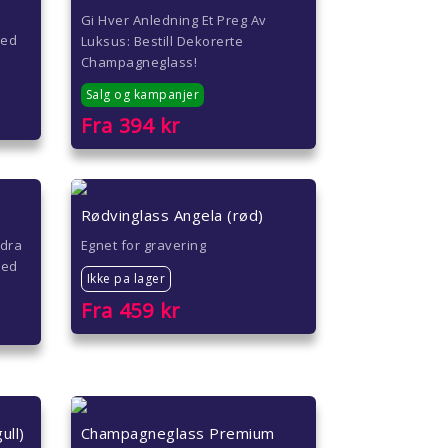
Gi Hver Anledning Et Preg Av
med
Luksus: Bestill Dekorerte
Champagneglass!
Salg og kampanjer
Fra
394
kr
Rødvinglass Angela (rød)
ndra
Egnet for gravering
med
Ikke pa lager
Fra
459
kr
ull)
Champagneglass Premium