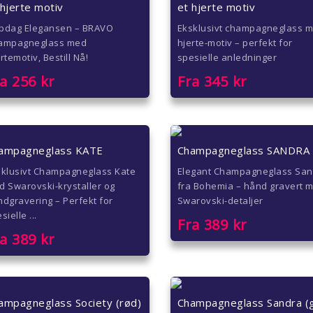
 hjerte motiv
et hjerte motiv
pdag Elegansen – BRAVO
Eksklusivt champagneglass 
ampagneglass med
hjerte-motiv – perfekt for
rtemotiv, Bestill Nå!
spesielle anledninger
ra
256
kr
Fra
345
kr
ampagneglass KATE
Champagneglass SANDRA
sklusivt Champagneglass Kate
Elegant Champagneglass Sa
 Swarovski-krystaller og
fra Bohemia – hånd gravert 
dgravering – Perfekt for
Swarovski-detaljer
sielle ...
Fra
389
kr
ra
389
kr
ampagneglass Society (rød)
Champagneglass Sandra (g