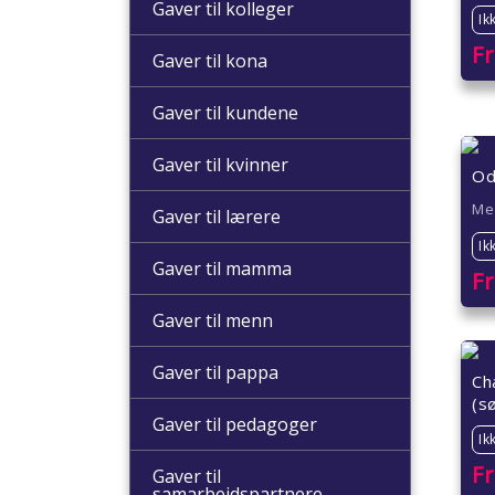
Gaver til kolleger
Ik
F
Gaver til kona
Gaver til kundene
Gaver til kvinner
Od
Me
Gaver til lærere
Ik
Gaver til mamma
F
Gaver til menn
Gaver til pappa
Ch
(sø
Gaver til pedagoger
Ik
F
Gaver til
samarbeidspartnere