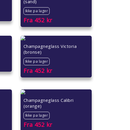
(sand)
Ikke pa lager
Fra
452
kr
Champagneglass Victoria
(bronse)
Ikke pa lager
Fra
452
kr
Champagneglass Calibri
(orange)
Ikke pa lager
Fra
452
kr