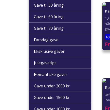
Gave til 50 åring
Ka
Gave til 60 åring
"U
hå
Gave til 70 åring
ga
Ny
Farsdag gave
F
Eksklusive gaver
Julegavetips
Romantiske gaver
Gave under 2000 kr
Rø
Ut
Gave under 1500 kr
Rød
F
Gave under 1000 kr