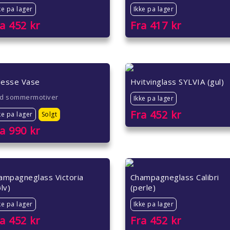
ke pa lager
Ikke pa lager
ra
452
kr
Fra
417
kr
esse Vase
Hvitvinglass SYLVIA (gul)
d sommermotiver
Ikke pa lager
Fra
452
kr
ke pa lager
Solgt
ra
990
kr
ampagneglass Victoria
Champagneglass Calibri
lv)
(perle)
ke pa lager
Ikke pa lager
ra
452
kr
Fra
452
kr