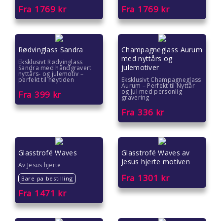
Fra
1769
kr
Fra
1769
kr
Gaver til kvinner
Gaver til lærere
Rødvinglass Sandra
Champagneglass Aurum
med nyttårs og
Gaver til mamma
Eksklusivt Rødvinglass
julemotiver
Sandra med håndgravert
nyttårs- og julemotiv –
perfekt til høytiden
Eksklusivt Champagneglass
Gaver til menn
Aurum – Perfekt til Nyttår
og Jul med personlig
Fra
399
kr
gravering
Gaver til pappa
Fra
336
kr
Gaver til pedagoger
Glasstrofé Waves
Glasstrofé Waves av
Gaver til samarbeidspartnere
Jesus hjerte motiven
Av Jesus hjerte
Fra
1301
kr
Gaver til søstre
Bare pa bestilling
Fra
1471
kr
Gaver til tanter