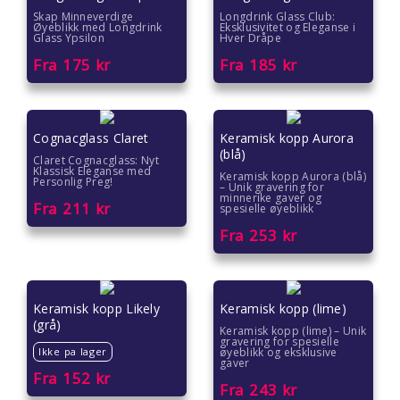
Skap Minneverdige
Longdrink Glass Club:
Øyeblikk med Longdrink
Eksklusivitet og Eleganse i
Glass Ypsilon
Hver Dråpe
Fra
175
kr
Fra
185
kr
Cognacglass Claret
Keramisk kopp Aurora
(blå)
Claret Cognacglass: Nyt
Klassisk Eleganse med
Keramisk kopp Aurora (blå)
Personlig Preg!
– Unik gravering for
minnerike gaver og
Fra
211
kr
spesielle øyeblikk
Fra
253
kr
Keramisk kopp Likely
Keramisk kopp (lime)
(grå)
Keramisk kopp (lime) – Unik
gravering for spesielle
Ikke pa lager
øyeblikk og eksklusive
gaver
Fra
152
kr
Fra
243
kr