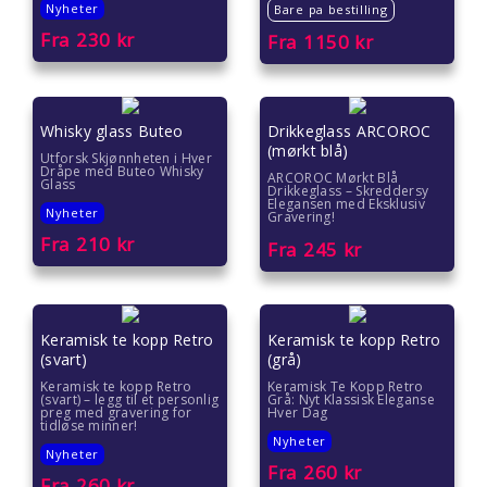
Nyheter
Bare pa bestilling
Fra
230
kr
Fra
1150
kr
Whisky glass Buteo
Drikkeglass ARCOROC
(mørkt blå)
Utforsk Skjønnheten i Hver
Dråpe med Buteo Whisky
ARCOROC Mørkt Blå
Glass
Drikkeglass – Skreddersy
Elegansen med Eksklusiv
Nyheter
Gravering!
Fra
210
kr
Fra
245
kr
Keramisk te kopp Retro
Keramisk te kopp Retro
(svart)
(grå)
Keramisk te kopp Retro
Keramisk Te Kopp Retro
(svart) – legg til et personlig
Grå: Nyt Klassisk Eleganse
preg med gravering for
Hver Dag
tidløse minner!
Nyheter
Nyheter
Fra
260
kr
Fra
260
kr