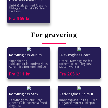
Unikt Ølglass med Ålesund
FK-logo og frost – Perfekt
for Fans!
Fra
365
kr
For gravering
Rødvinsglass Aurum
Hvitvinsglass Grace
Skjønnhet og
Grace Hvitvinsglass fra
Funksjonalitet: Rødvinglass
Bohemia: Der Eleganse
Aurum fra Bormioli Rocco
Møter Kvalitet
Fra
211
kr
Fra
205
kr
Rødvinsglass Strix
Rødvinsglass Keira II
Rødvinsglass Strix – Nyt
Rødvinsglass Keira II – Der
Vinens Fulle Potensial med
Eleganse Møter Funksjon
Eleganse