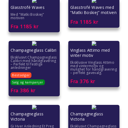
Gaver til ungdom
Glasstrofé Waves
Glasstrofé Waves med
“Matki Boskiej” motiven
Med "Matki Boskiej"
Gaver til veileder
motiven
Fra
1185
kr
Fra
1185
kr
Gaver til venner
Gave til 18 åring
Champagneglass Calibri
Vinglass Attimo med
vinter motiv
Gave til 20 åring
Eksklusivt Champagneglass
Calibri med håndgravering
Eksklusive Vinglass Attimo
– Perfekt til festlige
med vintermotiv og
anledninger
Gave til 30 åring
mulighet for håndgravering
– perfekt gavevalg.
Bestselger
Fra
376
kr
Gave til 40 åring
Salg og kampanjer
Fra
386
kr
Gave til 50 åring
Gave til 60 åring
Champagneglass
Champagneglass
Victoria
Victoria
Gave til 70 åring
Gi Hver Anledning Et Preg
Eksklusivt Champagneglass