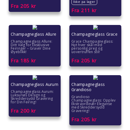
Ikke pa lager
Fra
205
kr
Fra
211
kr
Champagneglass Allure
Champagneglass Grace
Champagneglass Allure:
Grace Champagneglass:
Ditt Valg for Eksklusive
Nyt hver skål med
Feiringer – Gravér Dine
personlig preg og
Øyeblikk!
uovertruffen stil!
Fra
185
kr
Fra
205
kr
Champagneglass Aurum
Champagneglass
Grandioso
Champagneglass Aurum:
Luksuriøs Design og
Grandioso
Skreddersydd Gravering
Champagneglass: Opplev
for Din Feiring!
Ekstraordinær Eleganse
med Skreddersydd
Fra
200
kr
Gravering!
Fra
205
kr