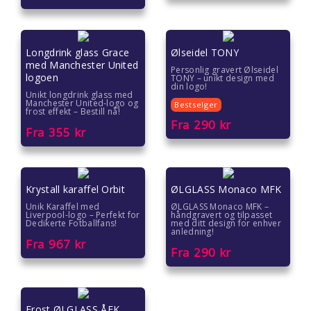
Longdrink glass Grace
Ølseidel TONY
med Manchester United
Personlig gravert Ølseidel
logoen
TONY – unikt design med
din logo!
Unikt longdrink glass med
Manchester United-logo og
Bestselger
frost effekt – Bestill nå!
Fra
290
kr
Fra
355
kr
Krystall karaffel Orbit
ØLGLASS Monaco MFK
Unik Karaffel med
ØLGLASS Monaco MFK –
Liverpool-logo – Perfekt for
håndgravert og tilpasset
Dedikerte Fotballfans!
med ditt design for enhver
anledning!
Fra
967
kr
Fra
290
kr
Frost ØLGLASS ÅFK