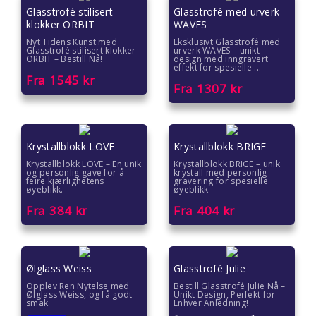
Glasstrofé stilisert
Glasstrofé med urverk
klokker ORBIT
WAVES
Nyt Tidens Kunst med
Eksklusivt Glasstrofé med
Glasstrofé stilisert klokker
urverk WAVES – unikt
ORBIT – Bestill Nå!
design med inngravert
effekt for spesielle ...
Fra
1545
kr
Fra
1307
kr
Krystallblokk LOVE
Krystallblokk BRIGE
Krystallblokk LOVE – En unik
Krystallblokk BRIGE – unik
og personlig gave for å
krystall med personlig
feire kjærlighetens
gravering for spesielle
øyeblikk.
øyeblikk
Fra
384
kr
Fra
404
kr
Ølglass Weiss
Glasstrofé Julie
Opplev Ren Nytelse med
Bestill Glasstrofé Julie Nå –
Ølglass Weiss, og få godt
Unikt Design, Perfekt for
smak
Enhver Anledning!