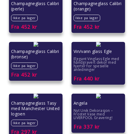
Champagneglass Calibri
Champagneglass Calibri
(perle)
(orange)
Ikke pa lager
Ikke pa lager
Fra
452
kr
Fra
452
kr
Champagneglass Calibri
Vin/vann glass Egle
(bronse)
Elegant Vinglass Egle med
håndgravert dekor med
Ikke pa lager
hjerter for spesielle
anledninger
Fra
452
kr
Fra
440
kr
Champagneglass Tasy
Angela
med Manchester United
Nyt Unik Dekorasjon –
logoen
Frostet Vase med
LIVERPOOL Gravering!
Ikke pa lager
Fra
337
kr
Fra
297
kr