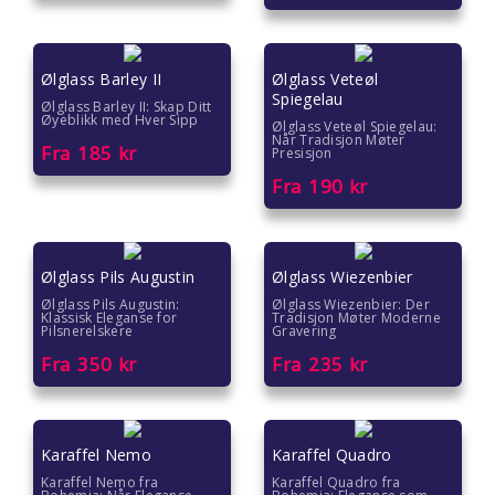
Ølglass Barley II
Ølglass Veteøl
Spiegelau
Ølglass Barley II: Skap Ditt
Øyeblikk med Hver Sipp
Ølglass Veteøl Spiegelau:
Når Tradisjon Møter
Fra
185
kr
Presisjon
Fra
190
kr
Ølglass Pils Augustin
Ølglass Wiezenbier
Ølglass Pils Augustin:
Ølglass Wiezenbier: Der
Klassisk Eleganse for
Tradisjon Møter Moderne
Pilsnerelskere
Gravering
Fra
350
kr
Fra
235
kr
Karaffel Nemo
Karaffel Quadro
Karaffel Nemo fra
Karaffel Quadro fra