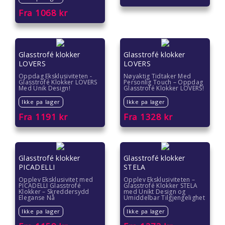
Fra
1068
kr
Glasstrofé klokker
Glasstrofé klokker
LOVERS
LOVERS
Oppdag Eksklusiviteten -
Nøyaktig Tidtaker Med
Glasstrofé Klokker LOVERS
Personlig Touch – Oppdag
Med Unik Design!
Glasstrofé Klokker LOVERS!
Ikke pa lager
Ikke pa lager
Fra
1191
kr
Fra
1328
kr
Glasstrofé klokker
Glasstrofé klokker
PICADELLI
STELA
Opplev Eksklusivitet med
Opplev Eksklusiviteten –
PICADELLI Glasstrofé
Glasstrofé Klokker STELA
Klokker – Skreddersydd
med Unikt Design og
Eleganse Nå
Umiddelbar Tilgjengelighet
Ikke pa lager
Ikke pa lager