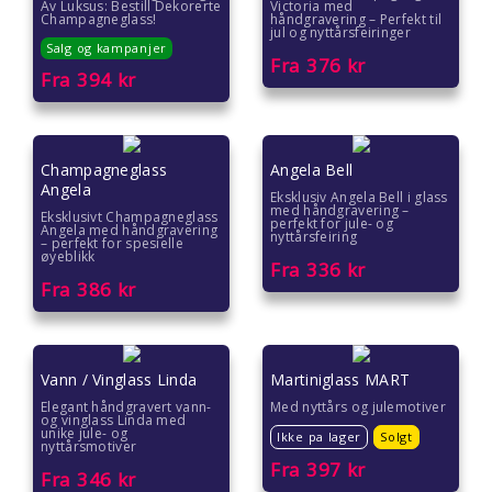
Av Luksus: Bestill Dekorerte
Victoria med
Champagneglass!
håndgravering – Perfekt til
Farsdag gave
jul og nyttårsfeiringer
Salg og kampanjer
Fra
376
kr
Fra
394
kr
Eksklusive gaver
Julegavetips
Champagneglass
Angela Bell
Romantiske gaver
Angela
Eksklusiv Angela Bell i glass
med håndgravering –
Eksklusivt Champagneglass
perfekt for jule- og
Angela med håndgravering
Gave under 2000 kr
nyttårsfeiring
– perfekt for spesielle
øyeblikk
Fra
336
kr
Fra
386
kr
Gave under 1500 kr
Gave under 1000 kr
Vann / Vinglass Linda
Martiniglass MART
Gave under 500 kr
Elegant håndgravert vann-
Med nyttårs og julemotiver
og vinglass Linda med
unike jule- og
Ikke pa lager
Solgt
Gave under 300 kr
nyttårsmotiver
Fra
397
kr
Fra
346
kr