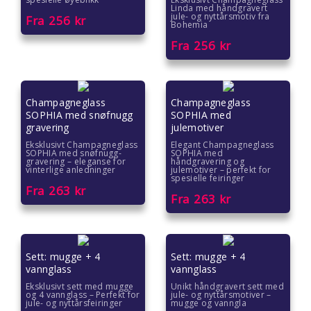
Gaver til ektefelle
Linda med håndgravert
jule- og nyttårsmotiv fra
Fra
256
kr
Bohemia
Gaver til gutter
Fra
256
kr
Gaver til han
Champagneglass
Champagneglass
Gaver til henne
SOPHIA med snøfnugg
SOPHIA med
gravering
julemotiver
Gaver til jenter
Eksklusivt Champagneglass
Elegant Champagneglass
SOPHIA med snøfnugg-
SOPHIA med
gravering – eleganse for
håndgravering og
Gaver til jubileet
vinterlige anledninger
julemotiver – perfekt for
spesielle feiringer
Fra
263
kr
Fra
263
kr
Gaver til kjære
Gaver til kolleger
Sett: mugge + 4
Sett: mugge + 4
Gaver til kona
vannglass
vannglass
Eksklusivt sett med mugge
Unikt håndgravert sett med
og 4 vannglass – Perfekt for
jule- og nyttårsmotiver –
Gaver til kundene
jule- og nyttårsfeiringer
mugge og vanngla