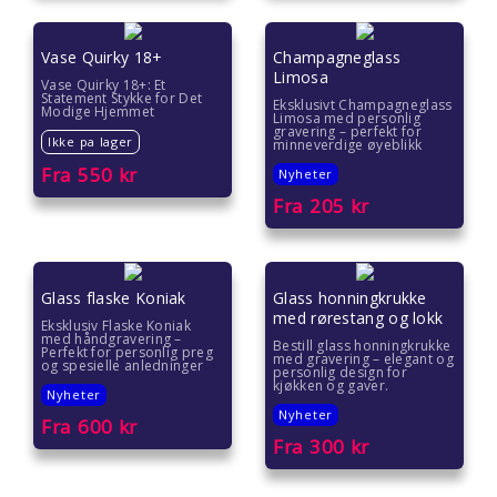
Vase Quirky 18+
Champagneglass
Limosa
Vase Quirky 18+: Et
Statement Stykke for Det
Eksklusivt Champagneglass
Modige Hjemmet
Limosa med personlig
gravering – perfekt for
Ikke pa lager
minneverdige øyeblikk
Fra
550
kr
Nyheter
Fra
205
kr
Glass flaske Koniak
Glass honningkrukke
med rørestang og lokk
Eksklusiv Flaske Koniak
med håndgravering –
Bestill glass honningkrukke
Perfekt for personlig preg
med gravering – elegant og
og spesielle anledninger
personlig design for
kjøkken og gaver.
Nyheter
Nyheter
Fra
600
kr
Fra
300
kr