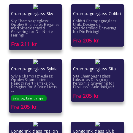
Champagneglass Sky
Champagneglass Colibri
Sky Champagneglass:
Colibri Champagneglass:
Opplev Grenseløs Eleganse
Unikt Design og
med Skreddersydd
Skreddersydd Gravering
Gravering for Din Neste
for Din Feiring!
Feiring!
Fra
205
kr
Fra
211
kr
Champagneglass Sylvia
Champagneglass Sita
Sylvia Champagneglass:
Sita Champagneglass:
Opplev Skjønnheten i
Luksuriøs Design og
Håndgravert Perfeksjon,
Personlig Gravering for
Designet for Å Feire Livets
Eksklusive Anledninger!
...
Fra
205
kr
Salg og kampanjer
Fra
205
kr
Longdrink glass Ypsilon
Longdrink glass Club