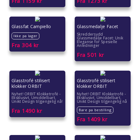
Fra
1159
kr
Fra
1273
kr
Glassfat Campiello
Glassmedalje Facet
Skreddersydd
Ikke pa lager
Glassmedalje Facet: Unik
Eleganse for Spesielle
Fra
304
kr
Anledninger
Fra
501
kr
Glasstrofé stilisert
Glasstrofé stilisert
klokker ORBIT
klokker ORBIT
Nyhet! ORBIT Klokketrofé -
Nyhet! ORBIT Klokketrofé -
Eksklusivt, Umiddelbart,
Eksklusivt, Umiddelbart,
Unikt Design tilgjengelig nå!
Unikt Design tilgjengelig nå
Fra
1490
kr
Bare pa bestilling
Fra
1409
kr