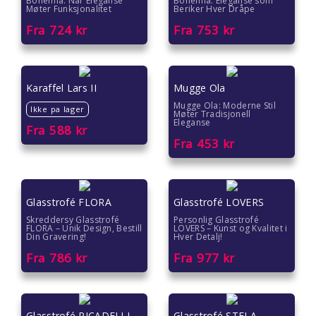
Bohemia: Når Eleganse
Bohemia: Eleganse som
Møter Funksjonalitet
Beriker Hver Dråpe
Fra
724
kr
Fra
753
kr
Karaffel Lars II
Mugge Ola
Mugge Ola: Moderne Stil
Ikke pa lager
Møter Tradisjonell
Eleganse
Fra
588
kr
Fra
453
kr
Glasstrofé FLORA
Glasstrofé LOVERS
Skreddersy Glasstrofé
Personlig Glasstrofé
FLORA – Unik Design, Bestill
LOVERS – Kunst og Kvalitet i
Din Gravering!
Hver Detalj!
Fra
786
kr
Fra
977
kr
Glasstrofé PICADELLI
Glasstrofé STELA