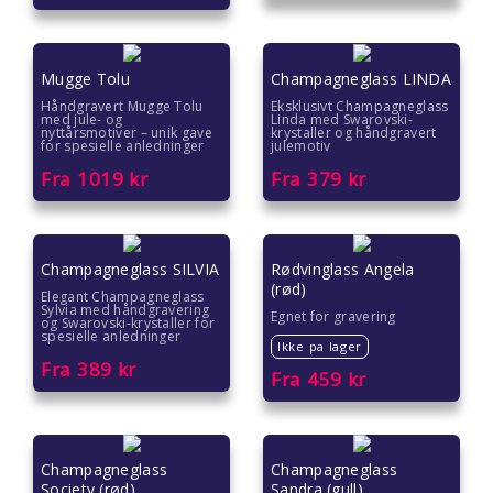
Gave under 200 kr
Hvordan pakke inn gave
Mugge Tolu
Champagneglass LINDA
Håndgravert Mugge Tolu
Eksklusivt Champagneglass
med jule- og
Linda med Swarovski-
nyttårsmotiver – unik gave
krystaller og håndgravert
for spesielle anledninger
julemotiv
Fra
1019
kr
Fra
379
kr
Champagneglass SILVIA
Rødvinglass Angela
(rød)
Elegant Champagneglass
Sylvia med håndgravering
Egnet for gravering
og Swarovski-krystaller for
spesielle anledninger
Ikke pa lager
Fra
389
kr
Fra
459
kr
Champagneglass
Champagneglass
Society (rød)
Sandra (gull)