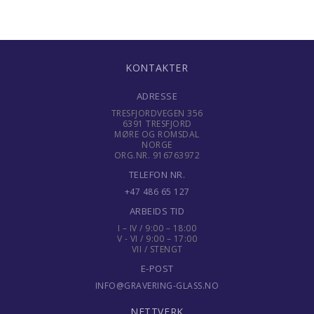
KONTAKTER
ADRESSE
TRESFJORDVEGEN 356
6391 TRESFJORD
MØRE OG ROMSDAL
NORGE
ORG.NR. 916763972
TELEFON NR.
+47 486 65 127
ARBEIDS TID
I – IV / 9:00 – 18:00
V - VI / 9:00 – 17:00
VII / STENGT
E-POST
INFO@GRAVERING-GLASS.NO
NETTVERK