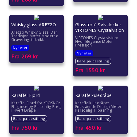
Whisky glass AREZZO
Glasstrofé Sølvklokker
VIRTONES Crystalvision
Arezzo Whisky Glass: Der
Tradisjon Møter Moderne
VIRTONES Crystalvision:
Graveringsteknikk
Hvor Eleganse Møter
Presisjon
Nyheter
Nyheter
Fra
269
kr
Bare pa bestilling
Fra
1550
kr
Karaffel Fjord
Karaffelkuledråpe
Karaffel Fjord fra KROSNO:
Karaffelkuledråpe:
Eleganse og Personlig Preg
Enestående Design Møter
i Hvert Dråpe
Personlig Tilpasning
Bare pa bestilling
Bare pa bestilling
Fra
750
kr
Fra
450
kr