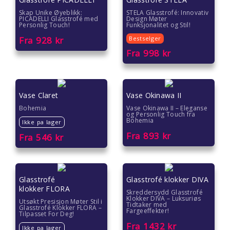
Skap Unike Øyeblikk:
STELA Glasstrofé: Innovativ
PICADELLI Glasstrofé med
Design Møter
Personlig Touch!
Funksjonalitet og Stil!
Fra
928
kr
Bestselger
Fra
998
kr
Vase Claret
Vase Okinawa II
Bohemia
Vase Okinawa II – Eleganse
og Personlig Touch fra
Bohemia
Ikke pa lager
Fra
893
kr
Fra
546
kr
Glasstrofé
Glasstrofé klokker DIVA
klokker FLORA
Skreddersydd Glasstrofé
Klokker DIVA – Luksuriøs
Utsøkt Presisjon Møter Stil i
Tidtaker med
Glasstrofé Klokker FLORA –
Fargeeffekter!
Tilpasset For Deg!
Fra
1432
kr
Ikke pa lager