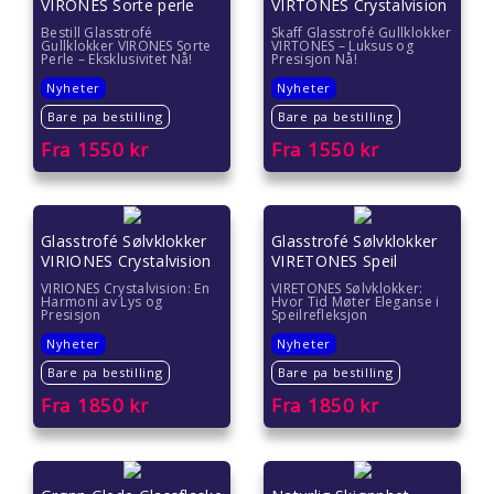
VIRONES Sorte perle
VIRTONES Crystalvision
Bestill Glasstrofé
Skaff Glasstrofé Gullklokker
Gullklokker VIRONES Sorte
VIRTONES – Luksus og
Perle – Eksklusivitet Nå!
Presisjon Nå!
Nyheter
Nyheter
Bare pa bestilling
Bare pa bestilling
Fra
1550
kr
Fra
1550
kr
Glasstrofé Sølvklokker
Glasstrofé Sølvklokker
VIRIONES Crystalvision
VIRETONES Speil
VIRIONES Crystalvision: En
VIRETONES Sølvklokker:
Harmoni av Lys og
Hvor Tid Møter Eleganse i
Presisjon
Speilrefleksjon
Nyheter
Nyheter
Bare pa bestilling
Bare pa bestilling
Fra
1850
kr
Fra
1850
kr