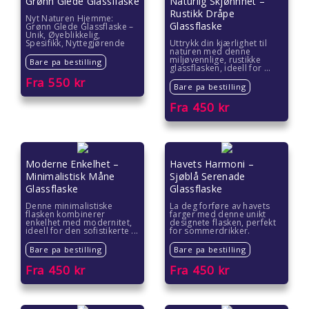
Grønn Glede Glassflaske
Naturlig Skjønnhet –
Rustikk Dråpe
Nyt Naturen Hjemme:
Glassflaske
Grønn Glede Glassflaske –
Unik, Øyeblikkelig,
Spesifikk, Nyttegjørende
Uttrykk din kjærlighet til
naturen med denne
miljøvennlige, rustikke
Bare pa bestilling
glassflasken, ideell for ...
Fra
550
kr
Bare pa bestilling
Fra
450
kr
Moderne Enkelhet –
Havets Harmoni –
Minimalistisk Måne
Sjøblå Serenade
Glassflaske
Glassflaske
Denne minimalistiske
La deg forføre av havets
flasken kombinerer
farger med denne unikt
enkelhet med modernitet,
designete flasken, perfekt
ideell for den sofistikerte ...
for sommerdrikker.
Bare pa bestilling
Bare pa bestilling
Fra
450
kr
Fra
450
kr