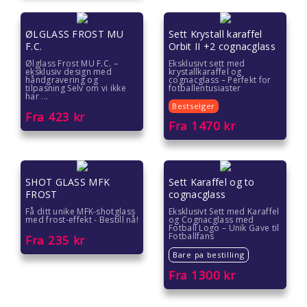
Gaver til kvinner
ØLGLASS FROST MU
Sett Krystall karaffel
F.C.
Orbit II +2 cognacglass
Gaver til lærere
Ølglass Frost MU F.C. –
Eksklusivt sett med
eksklusiv design med
krystallkaraffel og
håndgravering og
cognacglass – Perfekt for
Gaver til mamma
tilpasning Selv om vi ikke
fotballentusiaster
har ...
Bestselger
Fra
423
kr
Gaver til menn
Fra
1470
kr
Gaver til pappa
Gaver til pedagoger
SHOT GLASS MFK
Sett Karaffel og to
FROST
cognacglass
Få ditt unike MFK-shotglass
Eksklusivt Sett med Karaffel
Gaver til samarbeidspartnere
med frost-effekt - Bestill nå!
og Cognacglass med
Fotball Logo – Unik Gave til
Fotballfans
Fra
235
kr
Gaver til søstre
Bare pa bestilling
Fra
1300
kr
Gaver til tanter