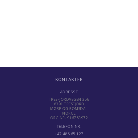
KONTAKTER
ADRESSE
TRESFJORDVEGEN 356
6391 TRESFJORD
MØRE OG ROMSDAL
NORGE
ORG.NR. 916763972
TELEFON NR.
+47 486 65 127