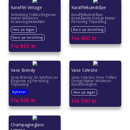
Karaffel Vintage
Karaffelkuledråpe
Anledning Tidløs Eleganse
Karaffelkuledråpe:
møter Moderne
Enestående Design Møter
Graveringsteknikker
Personlig Tilpasning
Ikke pa lager
Bare pa bestilling
Fra
450
kr
Bare pa bestilling
Fra
850
kr
Vase Brendy
Vase Celestie
Vase Brendy: En Symfoni av
Vase Celestie: Hvor Tidløs
Eleganse og Personlig
Design Møter Moderne
Tilpasning
Kunstferdighet
Nyheter
Ikke pa lager
Fra
500
kr
Fra
550
kr
Champagneglass
Limosa