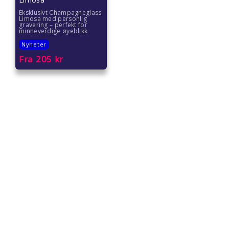
Eksklusivt Champagneglass
Limosa med personlig
gravering – perfekt for
minneverdige øyeblikk
Nyheter
Fra
205
kr