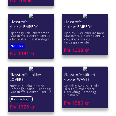
Fra
205
kr
Farsdag gave
Eksklusive gaver
Glasstrofé
Glasstrofé
klokker EMPERY
klokker EMPERY
Julegavetips
Oppdag Eksklusivitet med
Opplev Luksuriøs Tid med
Glasstrofé Klokker EMPERY
Glasstrofé Klokker EMPERY
– Innovativ Tidsteknologi!
– Nyskapende og
Fargesprakende!
Romantiske gaver
Nyheter
Fra
1328
kr
Fra
1191
kr
Gave under 2000 kr
Gave under 1500 kr
Glasstrofé klokker
Glasstrofé stilisert
LOVERS
klokker WAVES
Gave under 1000 kr
Nøyaktig Tidtaker Med
Oppdag WAVES – Unikt
Personlig Touch – Oppdag
Design, Umiddelbar
Gave under 500 kr
Glasstrofé Klokker LOVERS!
Tiltrekning, Personlig
Kunstverk!
Ikke pa lager
Fra
1580
kr
Gave under 300 kr
Fra
1328
kr