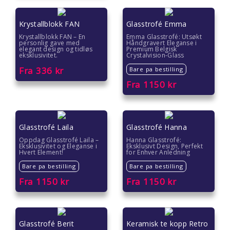
Gave under 200 kr
Krystallblokk FAN
Glasstrofé Emma
Hvordan pakke inn gave
Krystallblokk FAN – En
Emma Glasstrofé: Utsøkt
personlig gave med
Håndgravert Eleganse i
elegant design og tidløs
Premium Belgisk
eksklusivitet.
Crystalvision-Glass
Fra
336
kr
Bare pa bestilling
Fra
1150
kr
Glasstrofé Laila
Glasstrofé Hanna
Oppdag Glasstrofé Laila –
Hanna Glasstrofé:
Eksklusivitet og Eleganse i
Eksklusivt Design, Perfekt
Hvert Element!
for Enhver Anledning
Bare pa bestilling
Bare pa bestilling
Fra
1150
kr
Fra
1150
kr
Glasstrofé Berit
Keramisk te kopp Retro