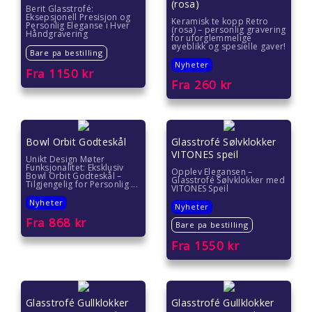
(rosa)
Berit Glasstrofé:
Eksepsjonell Presisjon og
Keramisk te kopp Retro
Personlig Eleganse i Hver
(rosa) – personlig gravering
Håndgravering
for uforglemmelige
øyeblikk og spesielle gaver!
Bare pa bestilling
Nyheter
Fra
1150
kr
Fra
260
kr
Bowl Orbit Godteskål
Glasstrofé Sølvklokker
VITONES speil
Unikt Design Møter
Funksjonalitet: Eksklusiv
Opplev Elegansen –
Bowl Orbit Godteskål –
Glasstrofé Sølvklokker med
Tilgjengelig for Personlig ...
VITONES Speil
Nyheter
Nyheter
Fra
868
kr
Bare pa bestilling
Fra
1550
kr
Glasstrofé Gullklokker
Glasstrofé Gullklokker