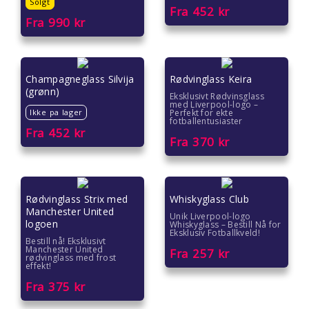
Solgt
Gaver til ektefelle
Fra
452
kr
Fra
990
kr
Gaver til gutter
Gaver til han
Champagneglass Silvija
Rødvinglass Keira
(grønn)
Eksklusivt Rødvinsglass
Gaver til henne
med Liverpool-logo –
Ikke pa lager
Perfekt for ekte
fotballentusiaster
Fra
452
kr
Gaver til jenter
Fra
370
kr
Gaver til jubileet
Rødvinglass Strix med
Whiskyglass Club
Gaver til kjære
Manchester United
Unik Liverpool-logo
logoen
Whiskyglass – Bestill Nå for
Gaver til kolleger
Eksklusiv Fotballkveld!
Bestill nå! Eksklusivt
Manchester United
Fra
257
kr
rødvinglass med frost
Gaver til kona
effekt!
Fra
375
kr
Gaver til kundene