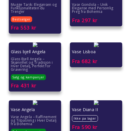
Mugge Tarik: Elegansen og
Vase Gondola – Unik
Funksjonaliteten du
Eleganse med Personlig
Trenger
Preg fra Bohemia
Bestselger
Fra
297
kr
Fra
553
kr
Glass bjell Angela
Vase Lisboa
Glass Bjell Angela –
Fra
682
kr
Skjønnhet og Tradisjon i
Hver Detalj, Perfekt for
Gravering
Salg og kampanjer
Fra
431
kr
Vase Angela
Vase Diana II
Vase Angela – Raffinement
Ikke pa lager
og Tilpasning i Hver Detalj
fra Bohemia
Fra
590
kr