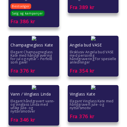
Gaver til ungdom
Bestselger
Fra
389
kr
Salg og kampanjer
Gaver til veileder
Fra
386
kr
Gaver til venner
Gave til 18 åring
Champagneglass Kate
Angela bud VASE
Elegant Champagneglass
Eksklusiv Angela bud VASE
Gave til 20 åring
Kate med håndgravering
med personlig
for jul og nyttår – Perfekt
håndgravering for spesielle
som gave!
anledninger
Gave til 30 åring
Fra
376
kr
Fra
354
kr
Gave til 40 åring
Vann / Vinglass Linda
Vinglass Kate
Gave til 50 åring
Elegant håndgravert vann-
Elegant Vinglass Kate med
og vinglass Linda med
håndgravert jule- og
Gave til 60 åring
unike jule- og
nyttårsmotiv
nyttårsmotiver
Fra
376
kr
Fra
346
kr
Gave til 70 åring