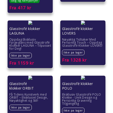
Salg og kampanjer
Fra
417
kr
Glasstrofé klokker
Glasstrofé klokker
LAGUNA
LOVERS
Oppdag Eksklusiv
Nøyaktig Tidtaker Med
Fargeglans med Glasstrofé
Personlig Touch – Oppdag
Klokker LAGUNA – Tilpasset
Glasstrofé Klokker LOVERS!
for Deg!
Ikke pa lager
Ikke pa lager
Fra
1328
kr
Fra
1159
kr
Glasstrofé
Glasstrofé klokker
klokker ORBIT
POLO
Få Tidens Kunstverk med
Eksklusiv Glasstrofé POLO
ORBIT – Eksklusivt Design,
Klokke - Unik Design og
Nøyaktighet og Stil!
Personlig Gravering
Tilgjengelig
Ikke pa lager
Ikke pa lager