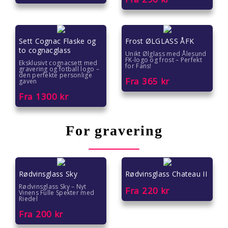
Sett Cognac Flaske og
Frost ØLGLASS ÅFK
to cognacglass
Unikt Ølglass med Ålesund
FK-logo og frost – Perfekt
Eksklusivt cognacsett med
for Fans!
gravering og fotball logo –
den perfekte personlige
Fra
365
kr
gaven
Fra
1300
kr
For gravering
Rødvinsglass Sky
Rødvinsglass Chateau II
Rødvinsglass Sky – Nyt
Fra
220
kr
Vinens Fulle Spekter med
Riedel
Fra
200
kr