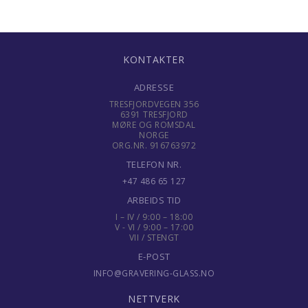
KONTAKTER
ADRESSE
TRESFJORDVEGEN 356
6391 TRESFJORD
MØRE OG ROMSDAL
NORGE
ORG.NR. 916763972
TELEFON NR.
+47 486 65 127
ARBEIDS TID
I – IV / 9:00 – 18:00
V - VI / 9:00 – 17:00
VII / STENGT
E-POST
INFO@GRAVERING-GLASS.NO
NETTVERK