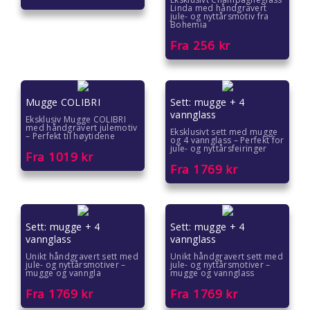
Gaver til ektefelle
Linda med håndgravert
jule- og nyttårsmotiv fra
Bohemia
Gaver til gutter
Fra
256
kr
Gaver til han
Mugge COLIBRI
Sett: mugge + 4
Gaver til henne
vannglass
Eksklusiv Mugge COLIBRI
med håndgravert julemotiv
Eksklusivt sett med mugge
Gaver til jenter
– Perfekt til høytidene
og 4 vannglass – Perfekt for
jule- og nyttårsfeiringer
Fra
1019
kr
Fra
1769
kr
Gaver til jubileet
Gaver til kjære
Sett: mugge + 4
Sett: mugge + 4
Gaver til kolleger
vannglass
vannglass
Unikt håndgravert sett med
Unikt håndgravert sett med
jule- og nyttårsmotiver –
jule- og nyttårsmotiver –
Gaver til kona
mugge og vanngla
mugge og vannglass
Fra
1769
kr
Fra
1769
kr
Gaver til kundene