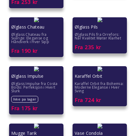
Fra
253
kr
Ølglass Chateau
Ølglass Pils
Ølglass Chateau fra
Ølglass Pils fra Orrefors:
Sverige: Eleganse og
Når Kvalitet Møter Klarhet
Håndverk i Hver Sipp
Fra
235
kr
Fra
190
kr
Ølglass Impulse
Karaffel Orbit
Ølglass Impulse fra Costa
Karaffel Orbit fra Bohemia:
Bodo: Perfeksjon i Hvert
Moderne Eleganse i Hver
Slurk
Sving
Fra
724
kr
Ikke pa lager
Fra
175
kr
Mugge Tarik
Vase Condola