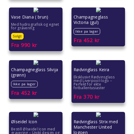
Farsdag gave
Vase Diana ( brun)
Champagneglass
Eksklusive gaver
Victoria (gul)
Med hydrografisk og egnet
for gravering
Ikke pa lager
Julegavetips
Solgt
Fra
452
kr
Fra
990
kr
Romantiske gaver
Gave under 2000 kr
Champagneglass Silvija
Rødvinglass Keira
(grønn)
Eksklusivt Rødvinsglass
Gave under 1500 kr
med Liverpool-logo –
Ikke pa lager
Perfekt for ekte
fotballentusiaster
Fra
452
kr
Gave under 1000 kr
Fra
370
kr
Gave under 500 kr
Gave under 300 kr
Ølseidel Icon
Rødvinglass Strix med
Manchester United
Bestill Ølseidel Icon med
logoen
gravering – Unikt design og