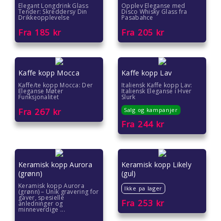
Elegant Longdrink Glass
Opplev Eleganse med
Tender: Skreddersy Din
Disco Whisky Glass fra
Drikkeopplevelse
Pasabahce
Fra
185
kr
Fra
205
kr
Kaffe kopp Mocca
Kaffe kopp Lav
Kaffe/te kopp Mocca: Der
Italiensk Kaffe kopp Lav:
Eleganse Møter
Italiensk Eleganse i Hver
Funksjonalitet
Slurk
Fra
267
kr
Salg og kampanjer
Fra
244
kr
Keramisk kopp Aurora
Keramisk kopp Likely
(grønn)
(gul)
Keramisk kopp Aurora
Ikke pa lager
(grønn) – Unik gravering for
gaver, spesielle
Fra
253
kr
anledninger og
minneverdige ...