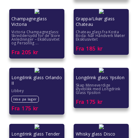
Champagneglass
Grappa/Likør glass
Victoria
Chateau
Victoria Champagneglass:
Chateau glass fra Kosta
Skreddersydd for de Store
Boda: Når Håndverk Møter
Anledninger – Eksklusivitet
Eksklusivitet
og Personlig ...
Fra
185
kr
Fra
205
kr
Longdrink glass Orlando
Longdrink glass Ypsilon
II
Skap Minneverdige
Øyeblikk med Longdrink
Libbey
Glass Ypsilon
Ikke pa lager
Fra
175
kr
Fra
175
kr
Longdrink glass Tender
Whisky glass Disco