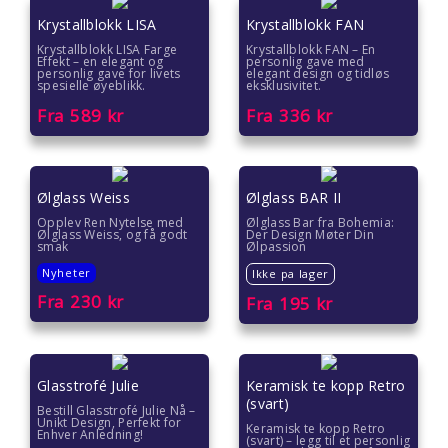
Krystallblokk LISA
Krystallblokk FAN
Krystallblokk LISA Farge
Krystallblokk FAN – En
Effekt – en elegant og
personlig gave med
personlig gave for livets
elegant design og tidløs
spesielle øyeblikk.
eksklusivitet.
Fra
589
kr
Fra
336
kr
Ølglass Weiss
Ølglass BAR II
Opplev Ren Nytelse med
Ølglass Bar fra Bohemia:
Ølglass Weiss, og få godt
Der Design Møter Din
smak
Ølpassion
Nyheter
Ikke pa lager
Fra
230
kr
Fra
195
kr
Glasstrofé Julie
Keramisk te kopp Retro
(svart)
Bestill Glasstrofé Julie Nå –
Unikt Design, Perfekt for
Keramisk te kopp Retro
Enhver Anledning!
(svart) – legg til et personlig