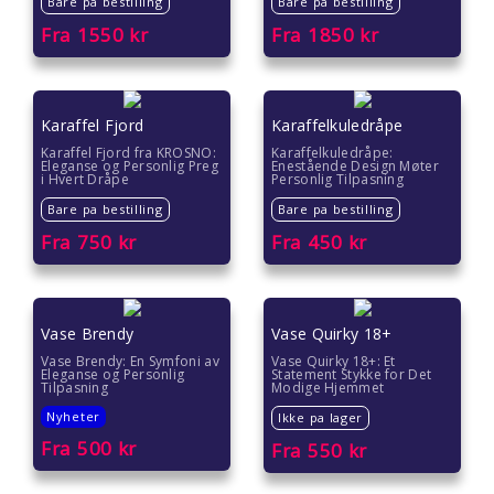
Bare pa bestilling
Bare pa bestilling
Fra
1550
kr
Fra
1850
kr
Karaffel Fjord
Karaffelkuledråpe
Karaffel Fjord fra KROSNO:
Karaffelkuledråpe:
Eleganse og Personlig Preg
Enestående Design Møter
i Hvert Dråpe
Personlig Tilpasning
Bare pa bestilling
Bare pa bestilling
Fra
750
kr
Fra
450
kr
Vase Brendy
Vase Quirky 18+
Vase Brendy: En Symfoni av
Vase Quirky 18+: Et
Eleganse og Personlig
Statement Stykke for Det
Tilpasning
Modige Hjemmet
Nyheter
Ikke pa lager
Fra
500
kr
Fra
550
kr