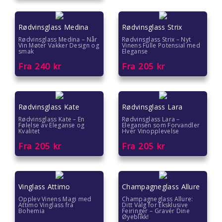
Rødvinsglass Medina
Rødvinsglass Strix
Rødvinsglass Medina – Når
Rødvinsglass Strix – Nyt
Vin Møter Vakker Design og
Vinens Fulle Potensial med
smak
Eleganse
Fra
240
kr
Fra
205
kr
Rødvinsglass Kate
Rødvinsglass Lara
Rødvinsglass Kate – En
Rødvinsglass Lara –
Følelse av Eleganse og
Elegansen som Forvandler
Kvalitet
Hver Vinopplevelse
Fra
205
kr
Fra
205
kr
Vinglass Attimo
Champagneglass Allure
Opplev Vinens Magi med
Champagneglass Allure:
Attimo Vinglass fra
Ditt Valg for Eksklusive
Bohemia
Feiringer – Gravér Dine
Øyeblikk!