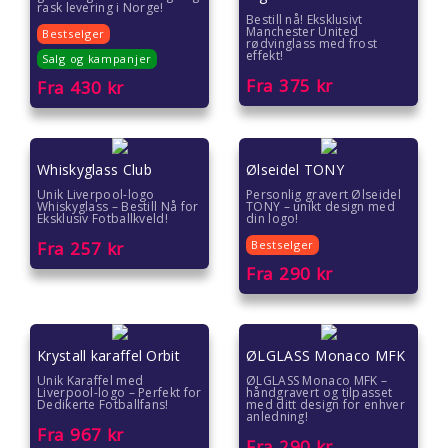
Gave under 200 kr
rask levering i Norge!
Bestill nå! Eksklusivt
Manchester United
Bestselger
rødvinglass med frost
Hvordan pakke inn gave
effekt!
Salg og kampanjer
Fra
375
kr
Fra
430
kr
Whiskyglass Club
Ølseidel TONY
Unik Liverpool-logo
Personlig gravert Ølseidel
Whiskyglass – Bestill Nå for
TONY – unikt design med
Eksklusiv Fotballkveld!
din logo!
Fra
257
kr
Bestselger
Fra
290
kr
Krystall karaffel Orbit
ØLGLASS Monaco MFK
Unik Karaffel med
ØLGLASS Monaco MFK –
Liverpool-logo – Perfekt for
håndgravert og tilpasset
Dedikerte Fotballfans!
med ditt design for enhver
anledning!
Fra
967
kr
Fra
290
kr