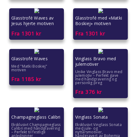
Gaver til kvinner
Glasstrofé Waves av
Glasstrofé med «Matki
Jesus hjerte motiven
Boskiej» motiven
Gaver til lærere
Fra
1301
kr
Fra
1301
kr
Gaver til mamma
Gaver til menn
Glasstrofé Waves
Vinglass Bravo med
julemotiver
Med "Matki Boskiej"
Gaver til pappa
motiven
Unike Vinglass Bravo med
julemotiv – Perfekt gave
Fra
1185
kr
med håndgravering og
Gaver til pedagoger
personlig preg
Fra
376
kr
Gaver til samarbeidspartnere
Gaver til søstre
Champagneglass Calibri
Vinglass Sonata
Gaver til tanter
Eksklusivt Champagneglass
Eksklusivt Vinglass Sonata
Calibri med håndgravering
med jule- og
– Perfekt til festlige
nyttårsmotiver,
anledninger
håndgravert av Bohemia