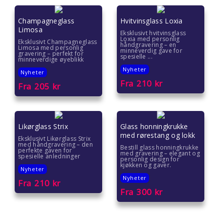
Champagneglass
Hvitvinsglass Loxia
Limosa
Eksklusivt hvitvinsglass
Loxia med personlig
Eksklusivt Champagneglass
håndgravering – en
Limosa med personlig
minneverdig gave for
gravering – perfekt for
spesielle ...
minneverdige øyeblikk
Nyheter
Nyheter
Fra
210
kr
Fra
205
kr
Likørglass Strix
Glass honningkrukke
med rørestang og lokk
Eksklusivt Likørglass Strix
med håndgravering – den
Bestill glass honningkrukke
perfekte gaven for
med gravering – elegant og
spesielle anledninger
personlig design for
kjøkken og gaver.
Nyheter
Nyheter
Fra
210
kr
Fra
300
kr