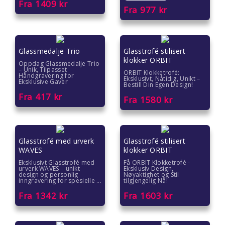
Fra
1409
kr
Fra
977
kr
Glassmedalje Trio
Glasstrofé stilisert
klokker ORBIT
Oppdag Glassmedalje Trio
– Unik, Tilpasset
ORBIT Klokketrofé:
Håndgravering for
Eksklusivt, Nåtidig, Unikt –
Eksklusive Gaver
Bestill Din Egen Design!
Fra
417
kr
Fra
1580
kr
Glasstrofé med urverk
Glasstrofé stilisert
WAVES
klokker ORBIT
Eksklusivt Glasstrofé med
Få ORBIT Klokketrofé -
urverk WAVES – unikt
Eksklusiv Design,
design og personlig
Nøyaktighet og Stil
inngravering for spesielle ...
tilgjengelig Nå!
Fra
1342
kr
Fra
1603
kr