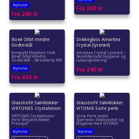
Nyheter
Fra
269
kr
Fra
260
kr
Bowl Orbit mindre
Drikkeglass Amantea
Godteskål
Crystal (lyserød)
Kompakt Eleganse: Unik
Amantea Crystal Lyserød –
Bowl Orbit mindre
Skreddersydd Eleganse og
Godteskål – Skreddersy Nå!
Luksusgravering!
Nyheter
Fra
240
kr
Fra
434
kr
Glasstrofé Sølvklokker
Glasstrofé Sølvklokker
VIRTONES Crystalvision
VITONIX Sorte perle
VIRTONES Crystalvision:
Sorte Perle under
Hvor Eleganse Møter
Stjernene: Eksklusivitet og
Presisjon
Eleganse med VITONIX
Nyheter
Nyheter