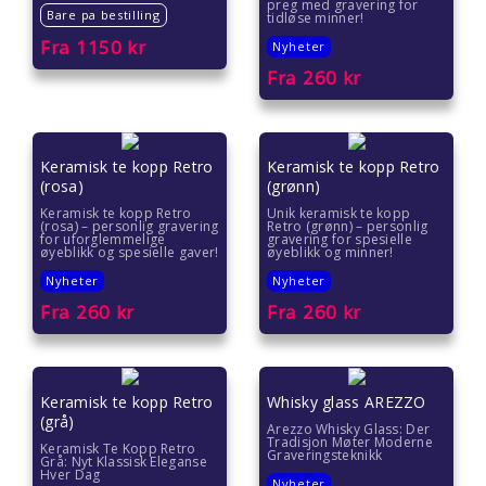
preg med gravering for
Bare pa bestilling
tidløse minner!
Fra
1150
kr
Nyheter
Fra
260
kr
Keramisk te kopp Retro
Keramisk te kopp Retro
(rosa)
(grønn)
Keramisk te kopp Retro
Unik keramisk te kopp
(rosa) – personlig gravering
Retro (grønn) – personlig
for uforglemmelige
gravering for spesielle
øyeblikk og spesielle gaver!
øyeblikk og minner!
Nyheter
Nyheter
Fra
260
kr
Fra
260
kr
Keramisk te kopp Retro
Whisky glass AREZZO
(grå)
Arezzo Whisky Glass: Der
Tradisjon Møter Moderne
Keramisk Te Kopp Retro
Graveringsteknikk
Grå: Nyt Klassisk Eleganse
Hver Dag
Nyheter